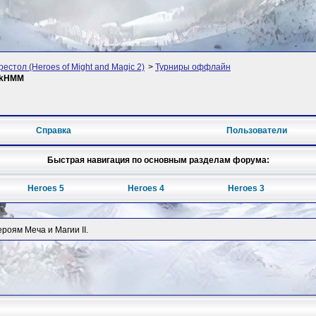
рестол (Heroes of Might and Magic 2)
>
Турниры оффлайн
okHMM
Справка
Пользователи
Быстрая навигация по основным разделам форума:
Heroes 5
Heroes 4
Heroes 3
оям Меча и Магии II.