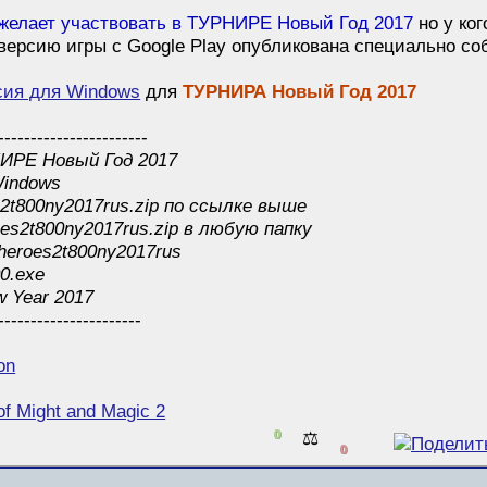
 желает участвовать в ТУРНИРЕ Новый Год 2017
но у ког
версию игры с Google Play опубликована специально сo
сия для Windows
для
ТУРНИРА Новый Год 2017
-----------------------
ИРЕ Новый Год 2017
indows
s2t800ny2017rus.zip по ссылке выше
es2t800ny2017rus.zip в любую папку
heroes2t800ny2017rus
0.exe
 Year 2017
----------------------
on
f Might and Magic 2
0
⚖️
0