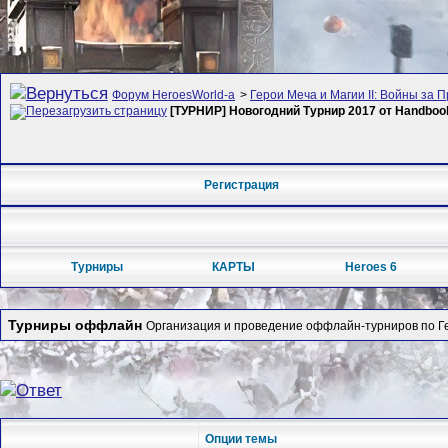
Форум HeroesWorld-а
>
Герои Меча и Магии II: Войны за П
[ТУРНИР] Новогoдний Турнир 2017 от Handbo
Регистрация
Турниры
КАРТЫ
Heroes 6
Турниры оффлайн
Организация и проведение оффлайн-турниров по Гер
Опции темы