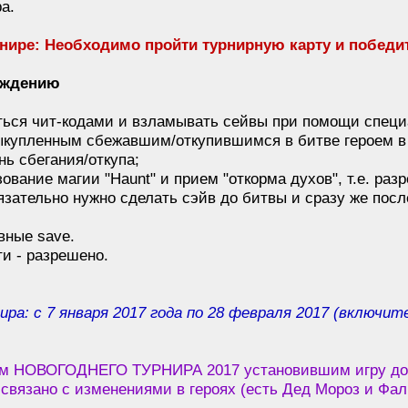
а.
нире: Необходимо пройти турнирную карту и побед
ождению
ться чит-кодами и взламывать сейвы при помощи спец
ыкупленным сбежавшим/откупившимся в битве героем в д
нь сбегания/откупа;
ование магии "Haunt" и прием "откорма духов", т.е. ра
язательно нужно сделать сэйв до битвы и сразу же посл
вные save.
ти - разрешено.
ра: с 7 января 2017 года по 28 февраля 2017 (включите
м НОВОГОДНЕГО ТУРНИРА 2017 установившим игру до 8 я
о связано с изменениями в героях (есть Дед Мороз и Ф