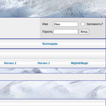
Имя
Запомнить?
Пароль
Календарь
Heroes 2
Heroes 1
Might&Magic