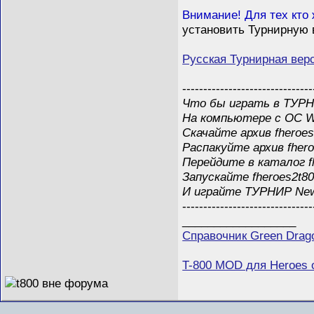
Внимание! Для тех кто
установить Турнирную 
Русская Турнирная вер
-------------------------------
Что бы играть в TУРН
На компьютере с ОС W
Скачайте архив fheroe
Распакуйте архив fhero
Перейдите в каталог f
Запускайте fheroes2t80
И играйте ТУРНИР New
-------------------------------
__________________
Справочник Green Drag
T-800 MOD для Heroes o