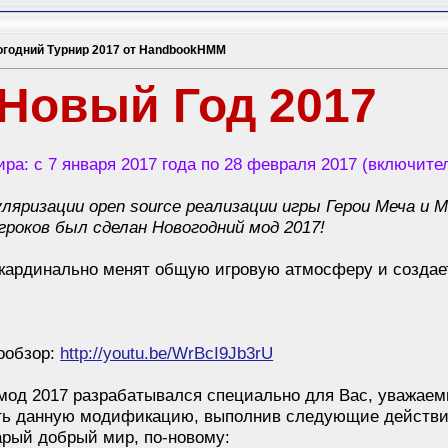
огoдний Турнир 2017 от HandbookHMM
 Новый Год 2017
ра: с 7 января 2017 года по 28 февраля 2017 (включите
ляризации open source реализации игры Герои Меча и Ма
гроков был сделан Новогодний мод 2017!
кардинально менят общую игровую атмосферу и создает
еообзор:
http://youtu.be/WrBcI9Jb3rU
мод 2017 разрабатывался специально для Вас, уважаемы
ть данную модификацию, выполнив следующие действия
тарый добрый мир, по-новому: