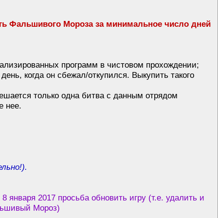
ить Фальшивого Мороза за минимальное число дней
иализированных программ в чистовом прохождении;
ень, когда он сбежал/откупился. Выкупить такого
зрешается только одна битва с данным отрядом
е нее.
льно!).
нваря 2017 просьба обновить игру (т.е. удалить и
альшивый Мороз)