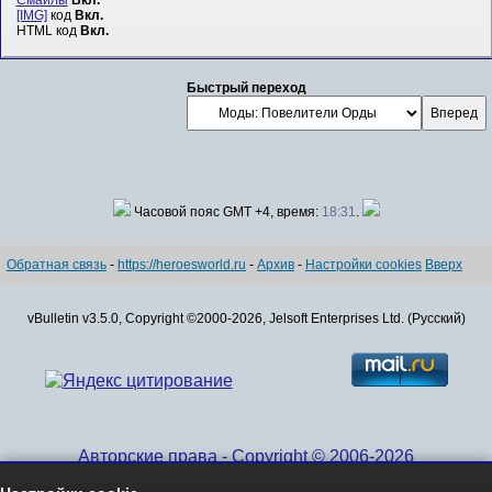
Смайлы
Вкл.
[IMG]
код
Вкл.
HTML код
Вкл.
Быстрый переход
Часовой пояс GMT +4, время:
18:31
.
Обратная связь
-
https://heroesworld.ru
-
Архив
-
Настройки cookies
Вверх
vBulletin v3.5.0, Copyright ©2000-2026, Jelsoft Enterprises Ltd. (Русский)
Авторские права - Copyright © 2006-2026
www.HeroesWorld.ru All rights reserved