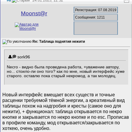
#6
24.01.2025, 22:32
^
Регистрация: 07.08.2019
Mооnst@r
Сообщения: 1211
Re: Таблица поднятия нежити
sork96
Necro - видно была проведена работа, +уважение автору,
но... стоило-ли оно того? как по мне, новый интерфейс хуже
старого. оставлю пока старый некромод. а так молодец.
Новый интерфейс вмещает всех существ и точные
расценки требуемой тёмной энергии, а креативный вид
таблицы похож на надгробия и кресты (самое оно для
нежити), + функционал: таблица открывается по некро
кнопке и закрывается по некро кнопке и по esc. Прописав
в профиле команду, мод открывается/закрывается по
хоткею, очень удобно.