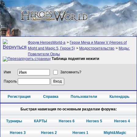
Форум HeroesWorld-а
>
Герои Меча и Магии V (Heroes of
Might and Magic 5, Герои 5)
>
Модостроительство
>
Моды:
Повелители Орды
Таблица поднятия нежити
Имя
Запомнить?
Пароль
Регистрация
Справка
Пользователи
Календарь
Быстрая навигация по основным разделам форума:
Турниры
КАРТЫ
Heroes 6
Heroes 5
Heroes 4
Heroes 3
Heroes 2
Heroes 1
Might&Magic