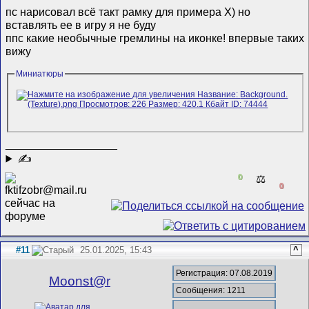
пс нарисовал всё такт рамку для примера Х) но
вставлять ее в игру я не буду
ппс какие необычные гремлины на иконке! впервые таких
вижу
Миниатюры
__________________
✍
0
⚖️
0
#11
25.01.2025, 15:43
^
Регистрация: 07.08.2019
Mооnst@r
Сообщения: 1211