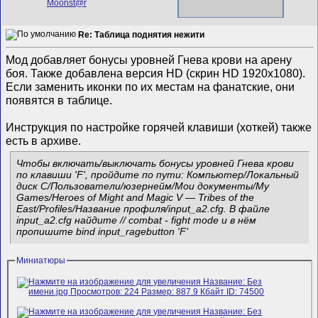
Re: Таблица поднятия нежити
Мод добавляет бонусы уровней Гнева крови на арену
боя. Также добавлена версия HD (скрин HD 1920x1080).
Если заменить иконки по их местам на фанатские, они
появятся в таблице.
Инструкция по настройке горячей клавиши (хоткей) также
есть в архиве.
Чтобы включать/выключать бонусы уровней Гнева крови
по клавиши 'F', пройдите по пути: Компьютер/Локальный
диск C/Пользователи/юзернейм/Мои документы/My
Games/Heroes of Might and Magic V — Tribes of the
East/Profiles/Название профиля/input_a2.cfg. В файле
input_a2.cfg найдите // combat - fight mode и в нём
пропишите bind input_ragebutton 'F'
Миниатюры