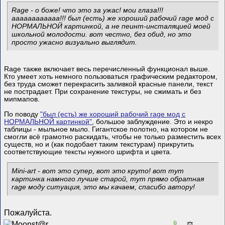
Rage - о боже! что это за ужас! мои глаза!!!
аааааааааааа!!! был (есть) же хороший рабочий rage мод с
НОРМАЛЬНОЙ картинкой, а не пеинт-инсталяцией моей
школьной молодости. вот честно, без обид, но это
просто ужасно визуально выглядит.
Rage также включает весь перечисленный функционал выше.
Кто умеет хоть немного пользоваться графическим редактором,
без труда сможет перекрасить заливкой красные панели, текст
не пострадает. При сохранение текстуры, не сжимать и без
мипмапов.
По поводу
"был (есть) же хороший рабочий rage мод с
НОРМАЛЬНОЙ картинкой"
, большое заблуждение. Это и некро
таблицы - мыльное мыло. Гигантское полотно, на котором не
смогли всё грамотно раскидать, чтобы не только разместить всех
существ, но и (как подобает таким текстурам) прикрутить
соответствующие тексты нужного шрифта и цвета.
Mini-art - вот это супер, вот это круто! вот тут
картинка намного лучше старой, тут прямо обратная
rage моду ситуация, это мы качаем, спасибо автору!
Пожалуйста.
0
⚖️