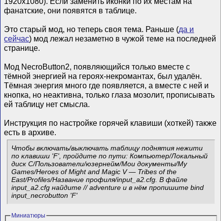
1920x1080). Если заменить иконки по их местам на
фанатские, они появятся в таблице.
Это старый мод, но теперь своя тема. Раньше (
да и
сейчас
) мод лежал незаметно в чужой теме на последней
странице.
Мод NecroButton2, появляющийся только вместе с
тёмной энергией на героях-некромантах, был удалён.
Тёмная энергия много где появляется, а вместе с ней и
кнопка, но неактивна, только глаза мозолит, прописывать
ей таблицу нет смысла.
Инструкция по настройке горячей клавиши (хоткей) также
есть в архиве.
Чтобы включать/выключать таблицу поднятия нежити
по клавиши 'F', пройдите по пути: Компьютер/Локальный
диск C/Пользователи/юзернейм/Мои документы/My
Games/Heroes of Might and Magic V — Tribes of the
East/Profiles/Название профиля/input_a2.cfg. В файле
input_a2.cfg найдите // adventure и в нём пропишите bind
input_necrobutton 'F'
Миниатюры