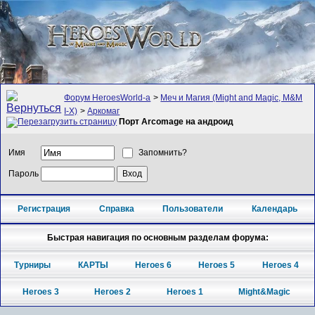
Форум HeroesWorld-а
>
Меч и Магия (Might and Magic, M&M
I-X)
>
Аркомаг
Порт Arcomage на андроид
Имя
Запомнить?
Пароль
Регистрация
Справка
Пользователи
Календарь
Быстрая навигация по основным разделам форума:
Турниры
КАРТЫ
Heroes 6
Heroes 5
Heroes 4
Heroes 3
Heroes 2
Heroes 1
Might&Magic