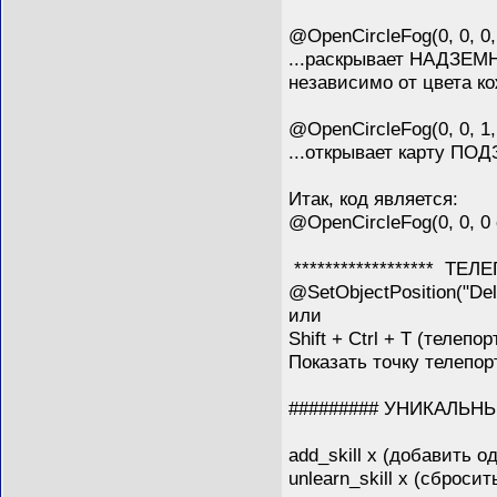
@OpenCircleFog(0, 0, 0
...раскрывает НАДЗЕМН
независимо от цвета ко
@OpenCircleFog(0, 0, 1
...открывает карту ПО
Итак, код является:
@OpenCircleFog(0, 0, 0 o
****************** ТЕЛЕ
@SetObjectPosition("De
или
Shift + Ctrl + T (телепор
Показать точку телепор
######### УНИКАЛЬН
add_skill x (добавить 
unlearn_skill x (сброси