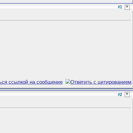
#1
^
#2
^