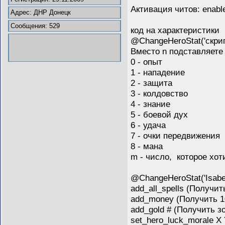
Активация читов: enabl
Адрес: ДНР Донецк
Сообщения: 529
код на характеристики
@ChangeHeroStat('скрип
Вместо n подставляете
0 - опыт
1 - нападение
2 - защита
3 - колдовство
4 - знание
5 - боевой дух
6 - удача
7 - очки передвижения
8 - мана
m - число, которое хот
@ChangeHeroStat('Isab
add_all_spells (Получи
add_money (Получить 10
add_gold # (Получить з
set_hero_luck_morale X 