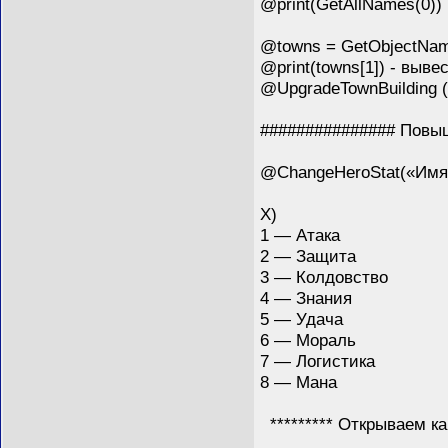
@print(GetAllNames(0))
@towns = GetObjectNam
@print(towns[1]) - выве
@UpgradeTownBuilding 
############### Повыш
@ChangeHeroStat(«Имя 
X)
1 — Атака
2 — Защита
3 — Колдовство
4 — Знания
5 — Удача
6 — Мораль
7 — Логистика
8 — Мана
********* Открываем кар