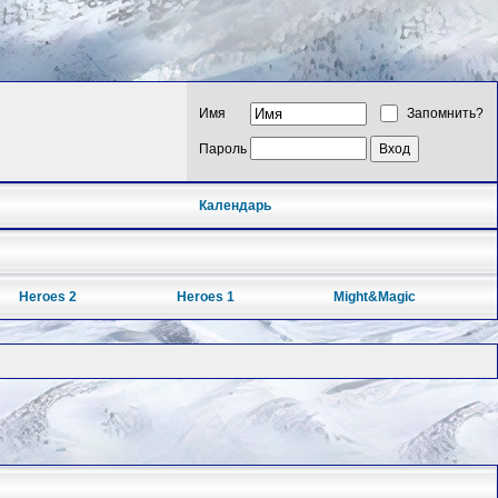
Имя
Запомнить?
Пароль
Календарь
Heroes 2
Heroes 1
Might&Magic