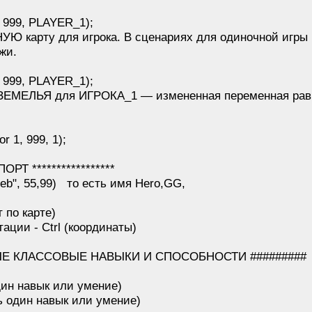
, 999, PLAYER_1);
УЮ карту для игрока. В сценариях для одиночной игры
жи.
, 999, PLAYER_1);
ДЗЕМЕЛЬЯ для ИГРОКА_1 — измененная переменная равн
r 1, 999, 1);
ПОРТ *****************
leb", 55,99) то есть имя Hero,GG,
т по карте)
тации - Ctrl (координаты)
ЫЕ КЛАССОВЫЕ НАВЫКИ И СПОСОБНОСТИ #########
один навык или умение)
ть один навык или умение)