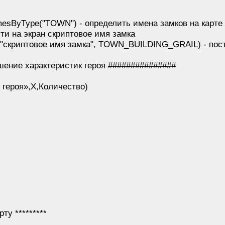
esByType("TOWN") - определить имена замков на карте
сти на экран скриптовое имя замка
("скриптовое имя замка", TOWN_BUILDING_GRAIL) - пост
ение характеристик героя ###############
героя»,X,Количество)
ту *********