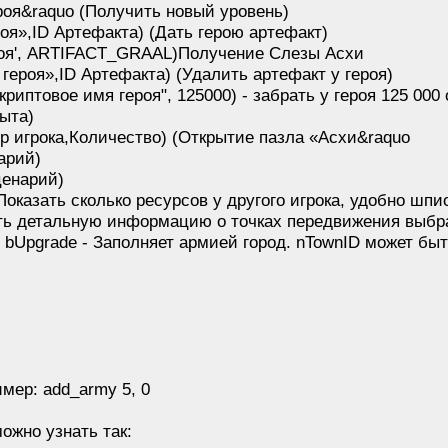
роя&raquo
(Получить новый уровень)
оя»,ID Артефакта) (Дать герою артефакт)
роя', ARTIFACT_GRAAL)Получение Слезы Асхи
героя»,ID Артефакта) (Удалить артефакт у героя)
риптовое имя героя", 125000) - забрать у героя 125 0
пыта)
игрока,Количество) (Открытие пазла «Асхи&raquo
арий)
ценарий)
Показать сколько ресурсов у другого игрока, удобно шпи
ть детальную информацию о точках передвижения выбра
 bUpgrade - Заполняет армией город. nTownID может быт
имер: add_army 5, 0
ожно узнать так: