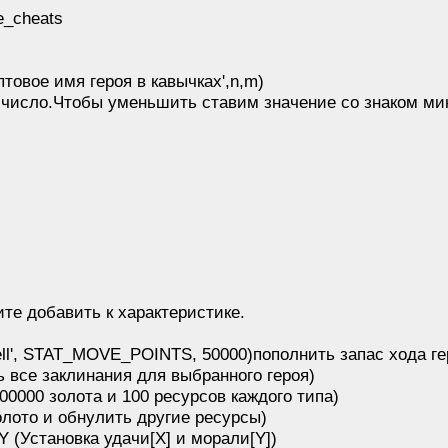
e_cheats
товое имя героя в кавычках',n,m)
 число.Чтобы уменьшить ставим значение со знаком мин
ите добавить к характеристике.
ell', STAT_MOVE_POINTS, 50000)пополнить запас хода г
ть все заклинания для выбранного героя)
0000 золота и 100 ресурсов каждого типа)
олото и обнулить другие ресурсы)
Y (Установка удачи[X] и морали[Y])