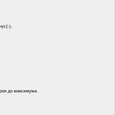
ус(-).
ероя до максимума.