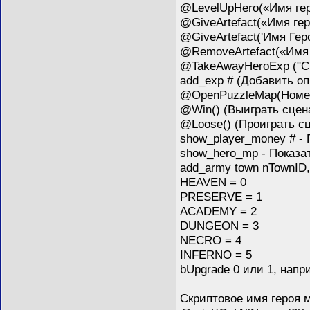
@LevelUpHero(«Имя ге
@GiveArtefact(«Имя гер
@GiveArtefact('Имя Ге
@RemoveArtefact(«Имя 
@TakeAwayHeroExp ("Ск
add_exp # (Добавить о
@OpenPuzzleMap(Номер 
@Win() (Выиграть сцен
@Loose() (Проиграть с
show_player_money # - 
show_hero_mp - Показа
add_army town nTownID,
HEAVEN = 0
PRESERVE = 1
ACADEMY = 2
DUNGEON = 3
NECRO = 4
INFERNO = 5
bUpgrade 0 или 1, напр
Скриптовое имя героя м