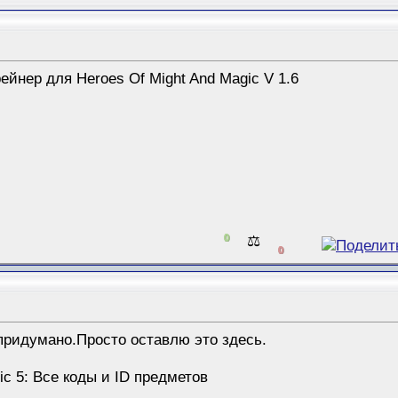
йнер для Heroes Of Might And Magic V 1.6
0
⚖️
0
 придумано.Просто оставлю это здесь.
ic 5: Все коды и ID предметов