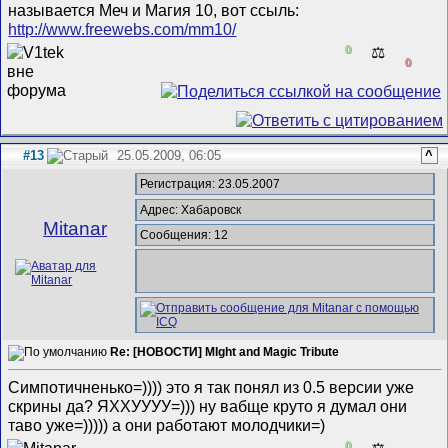
называется Меч и Магия 10, вот ссыль:
http://www.freewebs.com/mm10/
0
⚖️
0
#13
25.05.2009, 06:05
^
Регистрация: 23.05.2007
Адрес: Хабаровск
Mitanar
Сообщения: 12
Re: [НОВОСТИ] MIght and Magic Tribute
Симпотичненько=)))) это я так понял из 0.5 версии уже
скрины да? ЯХХУУУУ=))) ну вабще круто я думал они
таво уже=))))) а они работают молодчики=)
0