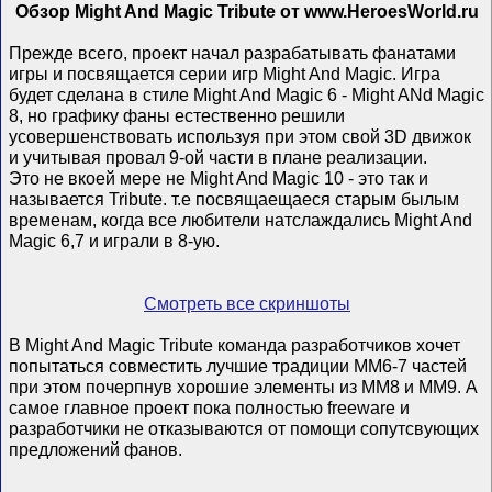
Обзор Might And Magic Tribute от www.HeroesWorld.ru
Прежде всего, проект начал разрабатывать фанатами
игры и посвящается серии игр Might And Magic. Игра
будет сделана в стиле Might And Magic 6 - Might ANd Magic
8, но графику фаны естественно решили
усовершенствовать используя при этом свой 3D движок
и учитывая провал 9-ой части в плане реализации.
Это не вкоей мере не Might And Magic 10 - это так и
называется Tribute. т.е посвящаещаеся старым былым
временам, когда все любители натслаждались Might And
Magic 6,7 и играли в 8-ую.
Смотреть все скриншоты
В Might And Magic Tribute команда разработчиков хочет
попытаться совместить лучшие традиции MM6-7 частей
при этом почерпнув хорошие элементы из MM8 и MM9. А
самое главное проект пока полностью freeware и
разработчики не отказываются от помощи сопутсвующих
предложений фанов.