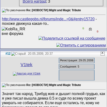
Всего наград
: 3
Re: [НОВОСТИ] MIght and Magic Tribute
http://www.castlegobs.nl/forums/inde...=0&#entry15720
-
похоже движуха какая-то..
0
⚖️
0
#12
20.05.2009, 20:37
^
Регистрация: 29.05.2008
V1tek
Сообщения: 5
Re: [НОВОСТИ] MIght and Magic Tribute
Значит так народ, Трибуд жив и дышит полной грудью, как
я уже писал вышла демка 0.5 и судя по всему проект
умирать не собирается. Если еще остались те, кому не