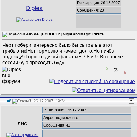
Регистрация: 26.12.2007
Diples
Сообщения: 23
Re: [НОВОСТИ] MIght and Magic Tribute
Черт побери ,интересно было бы сыграть в этот
трибьютик!Нет тормозно и качает долго.Но ничё,я
подожду!Я просто дикий фанат мм 7 8 и 9 .Вот после
сессии 6ую проходить буду.
0
⚖️
0
#8
26.12.2007, 19:34
^
Регистрация: 26.12.2007
Адрес: подмосковье
лис
Сообщения: 41