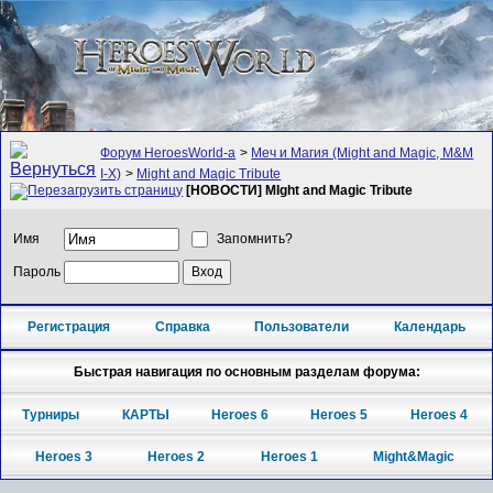
Форум HeroesWorld-а
>
Меч и Магия (Might and Magic, M&M
I-X)
>
Might and Magic Tribute
[НОВОСТИ] MIght and Magic Tribute
Имя
Запомнить?
Пароль
Регистрация
Справка
Пользователи
Календарь
Быстрая навигация по основным разделам форума:
Турниры
КАРТЫ
Heroes 6
Heroes 5
Heroes 4
Heroes 3
Heroes 2
Heroes 1
Might&Magic