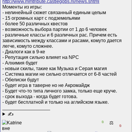
http://www.mmtribute.castlegobs.nl/news.shtml
Моменты из игры:
- нелинейный сюжет связанный единым целым
- 15 огромных карт с подземельями
- более 50 различных квестов
- возможность выбора партии от 1 до 6 человек
- различные классы и 6 различных рас. Причем есть
зависимость между классами и расами, комуто дается
легче, комуто сложнее.
- Диалоги как в 9-ке
- Репутация сильно влияет на NPC
- Алхимия будет
- новыи скилы, такие как Музыка и Серая магия
- Система магии не сильно отличается от 6-8 частей
- Обелиски будут
- будет игра в таверне но не Акромайдж
- Будет что-то типа личного замка, только еще круче.
- срок выхода - когда будет готова.
- будет бесплатной и только на аглийском языке.
__________________
✍
0
⚖️
0