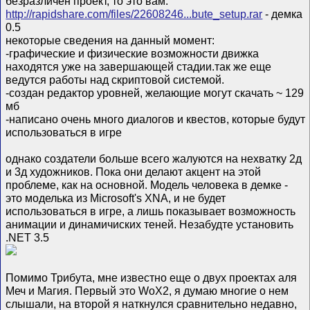
безразличен проект, то это вам:
http://rapidshare.com/files/22608246...bute_setup.rar
- демка
0.5
некоторые сведения на данный момент:
-графические и физические возможности движка
находятся уже на завершающей стадии.так же еще
ведутся работы над скриптовой системой.
-создан редактор уровней, желающие могут скачать ~ 129
мб
-написано очень много диалогов и квестов, которые будут
использоваться в игре
однако создатели больше всего жалуются на нехватку 2д
и 3д художников. Пока они делают акцент на этой
проблеме, как на основной. Модель человека в демке -
это моделька из Microsoft's XNA, и не будет
использоваться в игре, а лишь показывает возможность
анимации и динамичиских теней. Незабудте установить
.NET 3.5
Помимо Трибута, мне известно еще о двух проектах аля
Меч и Магия. Первый это WoX2, я думаю многие о нем
слышали, на второй я наткнулся сравнительно недавно,