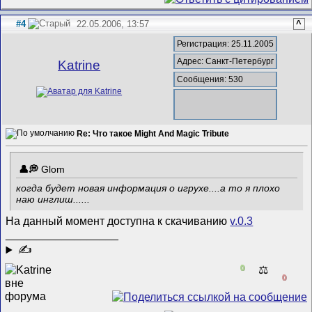
#4
22.05.2006, 13:57
^
Регистрация: 25.11.2005
Адрес: Санкт-Петербург
Katrine
Сообщения: 530
Re: Что такое Might And Magic Tribute
Glom
когда будет новая информация о игрухе....а то я плохо
наю инглиш......
На данный момент доступна к скачиванию
v.0.3
__________________
✍
0
⚖️
0