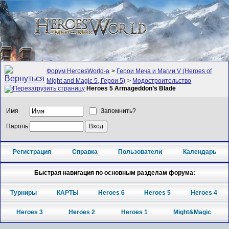
Форум HeroesWorld-а
>
Герои Меча и Магии V (Heroes of
Might and Magic 5, Герои 5)
>
Модостроительство
Heroes 5 Armageddon’s Blade
Имя
Запомнить?
Пароль
Регистрация
Справка
Пользователи
Календарь
Быстрая навигация по основным разделам форума:
Турниры
КАРТЫ
Heroes 6
Heroes 5
Heroes 4
Heroes 3
Heroes 2
Heroes 1
Might&Magic