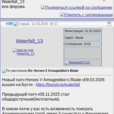
#785
12.03.2026, 00:17
^
Регистрация: 31.03.2020
Адрес: Крым
Waterfall_13
Сообщения: 1010
Re: Heroes 5 Armageddon’s Blade
Новый патч Heroes V Armageddon's Blade v09.03.2026
вышел на Бусти -
https://boosty.to/waterfall
Предыдущий патч v08.11.2025 стал
общедоступным(бесплатным).
В новом патче у вас есть возможность поиграть
Архиепископами (тир5 левел 3 существа) и Фанатиками