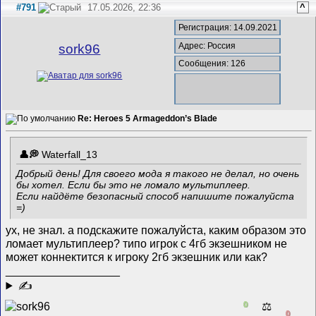
#791
17.05.2026, 22:36
^
Регистрация: 14.09.2021
Адрес: Россия
sork96
Сообщения: 126
Re: Heroes 5 Armageddon’s Blade
Waterfall_13
Добрый день! Для своего мода я такого не делал, но очень
бы хотел. Если бы это не ломало мультиплеер.
Если найдёте безопасный способ напишите пожалуйста
=)
ух, не знал. а подскажите пожалуйста, каким образом это
ломает мультиплеер? типо игрок с 4гб экзешником не
может коннектится к игроку 2гб экзешник или как?
__________________
✍
0
⚖️
0