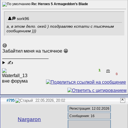
Re: Heroes 5 Armageddon’s Blade
sork96
а, в этом дело. окей ) поздравляю кстати с тысячным
сообщением )))
😅
Забайтил меня на тысячное 😁
__________________
✍
1
⚖️
0
#795
22.05.2026, 20:02
^
Регистрация: 12.02.2026
Сообщения: 16
Nargaron