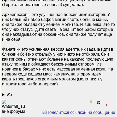
(Тир5 альтернативные левел 3 существа).
Архиепископы это улучшенная версия инквизиторов. У
них больший набор бафов магии света, больше маны,
они так же обладают умением молитва. И вишенка, это то
что у них статус "дитя света", а значит все бафы которые
они накладывают на союзников, они так же получат ещё
и на себя.
Фанатики это усиленная версия адепта, их задача идти в
ближний бой (но стрельбу у них никто не отбирал). Они
как грифоны отвечают больнее на каждую последующую
атаку по ним и обладают бесконечным отпором. Из
новинок в бафах у них есть массовая каменная кожа. На
первом ходе кидаем масс каменку, на втором идём
карать грешников огромным молотом (молот взят у
инквизитора из бета-версии).
__________________
✍
0
⚖️
1