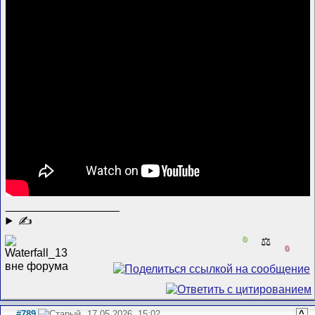
__________________
✍
0
⚖️
0
#789
17.05.2026, 15:02
^