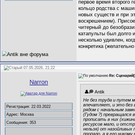
первое время второго г
кольцо родства с машин
новых существ и при э
воскрешением). Присоед
читерный до безобразия
катапульты был долго и
несколько удивлен, ког
конкретика (желательно
07.05.2026, 21:22
Re: Сценарий[
Narron
Antik
Не без труда и путем м
впечатляет, и это без в
Регистрация: 22.03.2022
рядом с начальным замк
(Гудом ?) превращался 
Адрес: Москва
прописать в них (хижин
Сообщения: 353
ресурсов мало, и отст
нельзя) от назойливых 
пропало, а я его ником