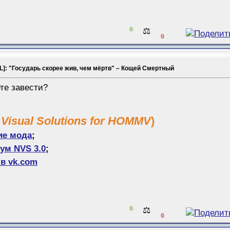
0
⚖️
0
L]: "Государь скорее жив, чем мёртв" – Кощей Смертный
те завести?
 Visual Solutions for HOMMV
)
ие мода
;
ум NVS 3.0
;
в vk.com
0
⚖️
0