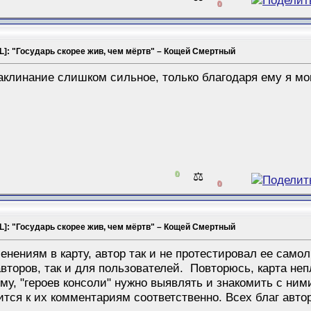
0
L]: "Государь скорее жив, чем мёртв" – Кощей Смертный
заклинание слишком сильное, только благодаря ему я м
0
⚖️
0
L]: "Государь скорее жив, чем мёртв" – Кощей Смертный
енениям в карту, автор так и не протестировал ее само
второв, так и для пользователей. Повторюсь, карта неп
му, "героев консоли" нужно выявлять и знакомить с ним
тся к их комментариям соответственно. Всех благ автор