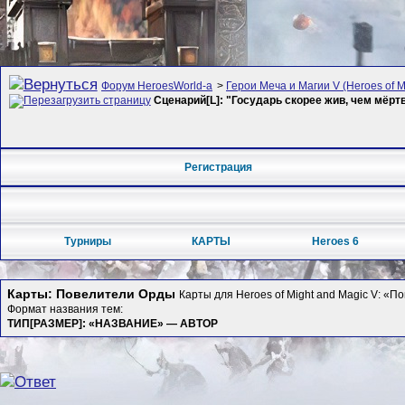
Форум HeroesWorld-а
>
Герои Меча и Магии V (Heroes of Mi
Сценарий[L]: "Государь скорее жив, чем мёр
Регистрация
Турниры
КАРТЫ
Heroes 6
Карты: Повелители Орды
Карты для Heroes of Might and Magic V: «
Формат названия тем:
ТИП[РАЗМЕР]: «НАЗВАНИЕ» — АВТОР