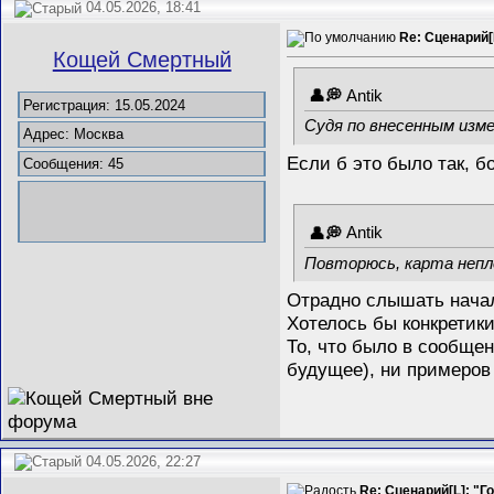
04.05.2026, 18:41
Re: Сценарий[
Кощей Смертный
Antik
Регистрация: 15.05.2024
Судя по внесенным изме
Адрес: Москва
Если б это было так, б
Сообщения: 45
Antik
Повторюсь, карта непл
Отрадно слышать начало
Хотелось бы конкретики.
То, что было в сообще
будущее), ни примеров
04.05.2026, 22:27
Re: Сценарий[L]: "