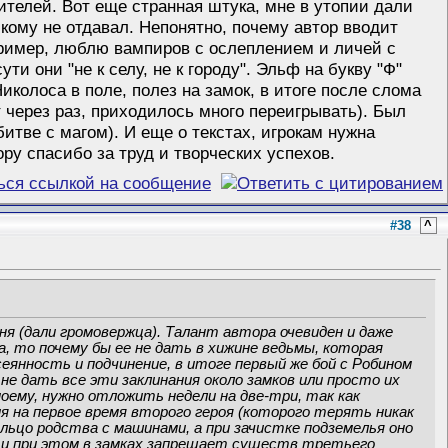
тителей. Вот еще странная штука, мне в утопии дали
икому не отдавал. Непонятно, почему автор вводит
апример, люблю вампиров с ослеплением и личей с
 они "не к селу, не к городу". Эльф на букву "Ф"
Николоса в поле, полез на замок, в итоге после слома
т через раз, приходилось много переигрывать). Был
битве с магом). И еще о текстах, игрокам нужна
ору спасибо за труд и творческих успехов.
#38
^
ня (дали громовержца). Талант автора очевиден и даже
на, то почему бы ее не дать в хижине ведьмы, которая
сеянность и подчинение, в итоге первый же бой с Робином
не дать все эти заклинания около замков или просто их
моему, нужно отложить недели на две-три, так как
 на первое время второго героя (которого терять никак
льцо родства с машинами, а при зачистке подземелья оно
в и при этом в замках запрещает существ третьего