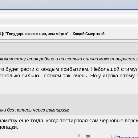
L]: "Государь скорее жив, чем мёртв" – Кощей Смертный
 количеству атак робина и на сколько сильно может вырасти 
 его будет расти с каждым прибытием. Небольшой стимул
насколько сильно - скажем так, очень. Но у игрока к том
ки без потерь через вампиризм
заметку ещё тогда, когда тестировал сам черновые вер
огадки.
0
⚖️