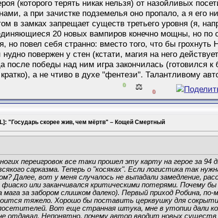
ероя (которого терять никак нельзя) от назойливых посе
ами, а при зачистке подземелья оно пропало, а я его н
том в замках запрещает существ третьего уровня (я, н
иняющиеся 20 новых вампиров конечно мощны, но по сути
, но повел себя странно: вместо того, что бы грохнуть 
 нудно повержен у стен (кстати, магия на него действуе
да после победы над ним игра закончилась (готовился к 
 кратко), а не чтиво в духе "фентези". Талантливому авт
0
⚖️
0
L]: "Государь скорее жив, чем мёртв" – Кощей Смертный
ногих переигровок все таки прошел эту карту на герое за 94 д
сякого сарказма. Теперь о "косяках". Если логистика так нуж
ом? Далее, вот у меня случалось не выпадали замедление, рас
в фиаско или заканчивался критическими потерями. Почему бы 
а мага за забором слишком далеко). Первый приход Робина, по-
роится тяжело. Хорошо бы поставить церквушку для сокрытия
посетителей. Вот еще странная штука, мне в утопии дали ко
у не отдавал. Непонятно, почему автор вводит новых сущест