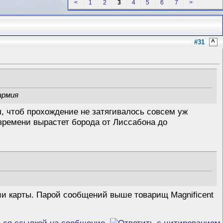
<
1
2
3
4
5
6
7
>
#31
^
армия
, чтоб прохождение не затягивалось совсем уж
у времени вырастет борода от Лиссабона до
сии карты. Парой сообщений выше товарищ Magnificent