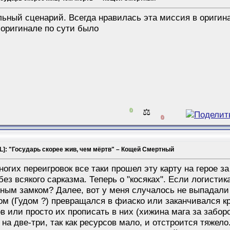
льный сценарий. Всегда нравилась эта миссия в оригина
в оригинале по сути было
0
⚖️
0
L]: "Государь скорее жив, чем мёртв" – Кощей Смертный
ногих переигровок все таки прошел эту карту на герое з
 без всякого сарказма. Теперь о "косяках". Если логисти
ьным замком? Далее, вот у меня случалось не выпадали 
ом (Гудом ?) превращался в фиаско или заканчивался к
в или просто их прописать в них (хижина мага за забо
на две-три, так как ресурсов мало, и отстроится тяжел