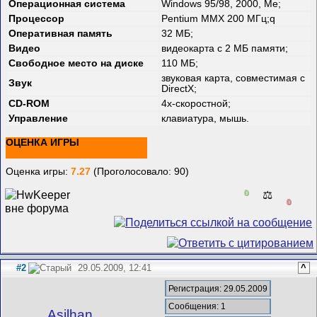
Операционная система
Windows 95/98, 2000, Me;
Процессор
Pentium MMX 200 МГц;q
Оперативная память
32 МБ;
Видео
видеокарта с 2 МБ памяти;
Свободное место на диске
110 МБ;
звуковая карта, совместимая с
Звук
DirectX;
CD-ROM
4х-скоростной;
Управление
клавиатура, мышь.
ОЦЕНКА ИГРЫ
Оценка игры:
7.27
(Проголосовало: 90)
0
⚖️
0
#2
29.05.2009, 12:41
^
Регистрация: 29.05.2009
Сообщения: 1
Asilhan