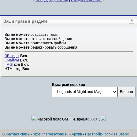
Ваши права в разделе
^
Вы
не можете
создавать темы
Вы
не можете
отвечать на сообщения
Вы
не можете
прикреплять файлы
Вы
не можете
редактировать сообщения
BB-коды
Вкл.
Смайлы
Вкл.
[IMG]
код
Вкл.
HTML код
Вкл.
Быстрый переход
Часовой пояс GMT +4, время:
06:07
.
Обратная связь
-
https://heroesworld.ru
-
Архив
-
Настройки cookies
Вверх