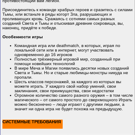
противостоящий вам легион.
Присоединитесь к команде храбрых героев и сразитесь с силами
Тьмы, или встаньте в ряды когорт Зла, разрушающих и
проливающих кровь. Сражаясь с сотнями самых разных
созданий Света и Тьмы и отыскивая древние сокровища, вы,
наконец, придёте к победе.
Особенности игры
Командная игра или deathmatch, в которых, играя по
локальной сети или в интернет, могут участвовать
одновременно до 16 игроков
Полностью трёхмерный игровой мир, созданный при
помощи новейших технологий
В мире Меча и Магии появились десятки новых созданий
Света и Тьмы. Но и старые любимцы-монстры никуда не
пропали.
Шесть классов персонажей, за каждого из которых вы
можете играть. У каждого свой набор умений, свои
заклинания, свои преимущества, свои недостатки
Огромное количество самого разного оружия – в том числе
магического – от самого простого до сверхмощного Играть
можно бесконечно – люди играют с другими людьми, а
значит ни одна игра не будет похожа на предыдущую.
СИСТЕМНЫЕ ТРЕБОВАНИЯ