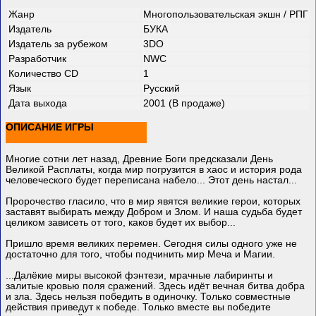
Жанр
Многопользовательская экшн / РПГ
Издатель
БУКА
Издатель за рубежом
3DO
Разработчик
NWC
Количество CD
1
Язык
Русский
Дата выхода
2001 (В продаже)
ОПИСАНИЕ ИГРЫ
Многие сотни лет назад, Древние Боги предсказали День
Великой Расплаты, когда мир погрузится в хаос и история рода
человеческого будет переписана набело... Этот день настал...
Пророчество гласило, что в мир явятся великие герои, которых
заставят выбирать между Добром и Злом. И наша судьба будет
целиком зависеть от того, каков будет их выбор...
Пришло время великих перемен. Сегодня силы одного уже не
достаточно для того, чтобы подчинить мир Меча и Магии.
...Далёкие миры высокой фэнтези, мрачные лабиринты и
залитые кровью поля сражений. Здесь идёт вечная битва добра
и зла. Здесь нельзя победить в одиночку. Только совместные
действия приведут к победе. Только вместе вы победите