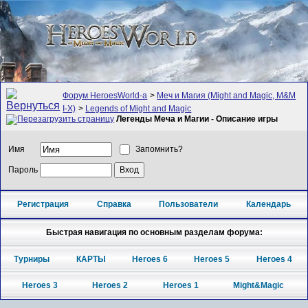
Форум HeroesWorld-а
>
Меч и Магия (Might and Magic, M&M
I-X)
>
Legends of Might and Magic
Легенды Меча и Магии - Описание игры
Имя
Запомнить?
Пароль
Регистрация
Справка
Пользователи
Календарь
Быстрая навигация по основным разделам форума:
Турниры
КАРТЫ
Heroes 6
Heroes 5
Heroes 4
Heroes 3
Heroes 2
Heroes 1
Might&Magic