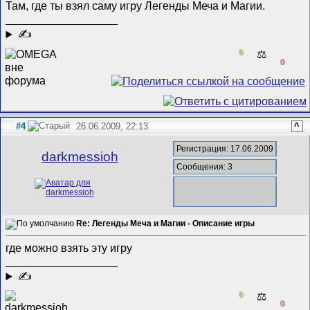
Там, где ты взял саму игру Легенды Меча и Магии.
__________________
✍
0
⚖️
0
#4
26.06.2009, 22:13
^
Регистрация: 17.06.2009
darkmessioh
Сообщения: 3
Re: Легенды Меча и Магии - Описание игры
где можно взять эту игру
__________________
✍
0
⚖️
0