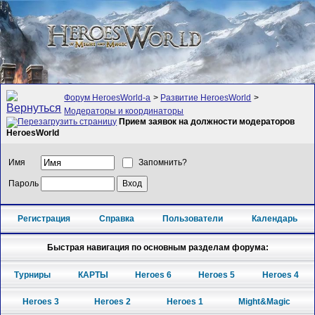
Форум HeroesWorld-а
>
Развитие HeroesWorld
>
Модераторы и координаторы
Прием заявок на должности модераторов
HeroesWorld
Имя
Запомнить?
Пароль
Регистрация
Справка
Пользователи
Календарь
Быстрая навигация по основным разделам форума:
Турниры
КАРТЫ
Heroes 6
Heroes 5
Heroes 4
Heroes 3
Heroes 2
Heroes 1
Might&Magic