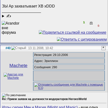
ЗЫ Ар захватывает ХВ хDDD
__________________
✍
1
⚖️
0
#40
13.11.2008, 10:42
^
Регистрация: 29.10.2006
Адрес: Эриллион
Machete
Сообщения: 290
Re: Прием заявок на должности модераторов HeroesWorld
Игры серии Меч и Магия (Might and Magic)
- еще одна