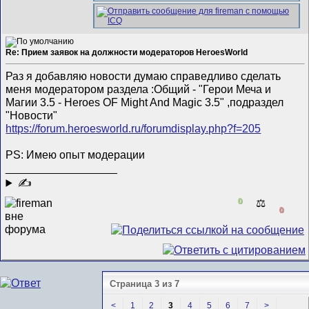
Re: Прием заявок на должности модераторов HeroesWorld
Раз я добавляю новости думаю справедливо сделать
меня модератором раздела :Общий - "Герои Меча и
Магии 3.5 - Heroes OF Might And Magic 3.5" ,подраздел
"Новости"
https://forum.heroesworld.ru/forumdisplay.php?f=205
PS: Имею опыт модерации
__________________
✍
0
⚖️
0
Страница 3 из 7
<
1
2
3
4
5
6
7
>