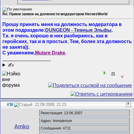
Re: Прием заявок на должности модераторов HeroesWorld
Прошу принять меня на должность модератора в
этом подразделе:
DUNGEON - Темные Эльфы
.
Т.к. я очень хорошо в них разбираюсь, как в
геройских, так и в простых. Тем, более эта должность
не занята)).
С уважением,
Mutare Drake
.
__________________
✍
3
⚖️
0
#36
22.09.2008, 21:23
^
Регистрация: 13.06.2007
Адрес: Immaterium
Amko
Сообщения: 4711