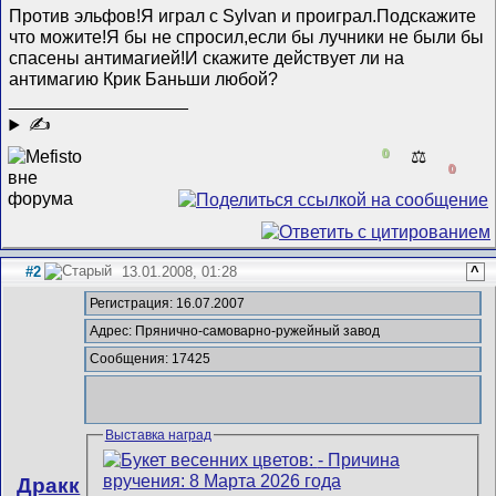
Против эльфов!Я играл с Sylvan и проиграл.Подскажите
что можите!Я бы не спросил,если бы лучники не были бы
спасены антимагией!И скажите действует ли на
антимагию Крик Баньши любой?
__________________
✍
0
⚖️
0
#2
13.01.2008, 01:28
^
Регистрация: 16.07.2007
Адрес: Прянично-самоварно-ружейный завод
Сообщения: 17425
Выставка наград
Дракк