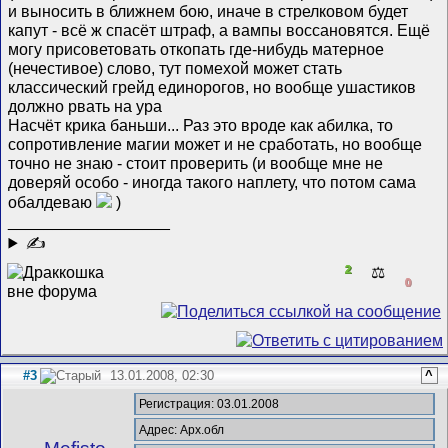
и выносить в ближнем бою, иначе в стрелковом будет
капут - всё ж спасёт штраф, а вампы воссановятся. Ещё
могу присоветовать откопать где-нибудь матерное
(нечестивое) слово, тут помехой может стать
классический грейд единорогов, но вообще ушастиков
должно рвать на ура
Насчёт крика баньши... Раз это вроде как абилка, то
сопротивление магии может и не сработать, но вообще
точно не знаю - стоит проверить (и вообще мне не
доверяй особо - иногда такого наплету, что потом сама
обалдеваю
)
__________________
✍
2
⚖️
0
#3
13.01.2008, 02:30
^
Регистрация: 03.01.2008
Адрес: Арх.обл