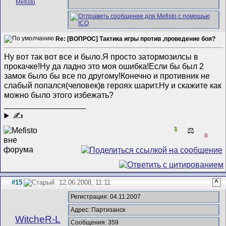
Re: [ВОПРОС] Тактика игры против ,проведение боя?
Ну вот так вот все и было.Я просто затормозилсы в
прокачке!Ну да ладно это моя ошибка!Если бы был 2
замок было бы все по другому!Конечно и противник не
слабый попался(человек)в героях шарит.Ну и скажите как
можно было этого избежать?
__________________
✍
1
⚖️
0
#15
12.06.2008, 11:11
^
Регистрация: 04.11.2007
Адрес: Партизанск
WitcheR-L
Сообщения: 359