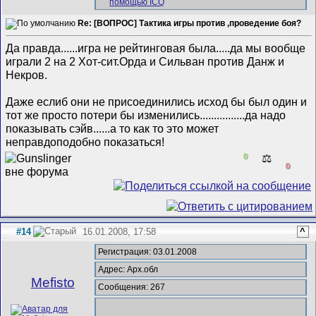
Re: [ВОПРОС] Тактика игры против ,проведение боя?
Да правда......игра не рейтинговая была.....да мы вообще
играли 2 на 2 Хот-сит.Орда и Сильван против Данж и
Некров.
Даже еслиб они не присоединились исход бы был один и
тот же просто потери бы изменились................да надо
показывать сэйв......а то как то это может
неправдоподобно показаться!
0
⚖️
0
#14
16.01.2008, 17:58
^
Регистрация: 03.01.2008
Адрес: Арх.обл
Mefisto
Сообщения: 267