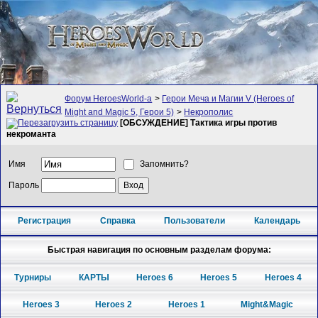
Форум HeroesWorld-а
>
Герои Меча и Магии V (Heroes of
Might and Magic 5, Герои 5)
>
Некрополис
[ОБСУЖДЕНИЕ] Тактика игры против
некроманта
Имя
Запомнить?
Пароль
Регистрация
Справка
Пользователи
Календарь
Быстрая навигация по основным разделам форума:
Турниры
КАРТЫ
Heroes 6
Heroes 5
Heroes 4
Heroes 3
Heroes 2
Heroes 1
Might&Magic