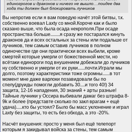
единогрогов и драконов и ничего не вышло....поидее два
хода ты должен был блокировать лучников
Вы непротив если я вам поведую начёт этой битвы, т.к.
собственно воевал Laxty со мной.Короче как и было
сказано выше, что была осада некрополя.При осаде
пространства больше........я сразу же постарался кинуть
драконов да и всех остальных за стены или подальше от
лучников, тем самым оставив лучников в полном
одиночестве где они практически всех выбили, кроме
смертей которые умерли от божественной мести, но
всётаки единороги под внушением добежали до лучников
ну собственно и умерли от их руки......почти.Играли мы
долго, поэтому характеристики тоже огромны......в тот
момент мне даже варлоки позавидовали бы по
спелу(друиды помогли добавить 30....и того 40!) 34
защита, 12-16 нападения, 30 знаний + арты разные!
Тайные лучники у Оссира выбивали дамаг без штрафа 8-
9k и более (представте сколько по закл врагам + ещё
удача).....кто бы устоял? Было бы масс уклонение и играл
Laxty без защиты, то есть без обхода, а это -20%.
Насчёт внушения: просто у меня был ещё телепорт
которым я закидывал войска за стены, тем самым