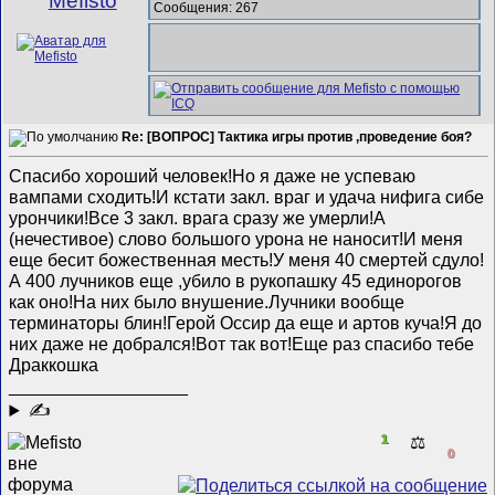
Mefisto
Сообщения: 267
Re: [ВОПРОС] Тактика игры против ,проведение боя?
Спасибо хороший человек!Но я даже не успеваю
вампами сходить!И кстати закл. враг и удача нифига сибе
урончики!Все 3 закл. врага сразу же умерли!А
(нечестивое) слово большого урона не наносит!И меня
еще бесит божественная месть!У меня 40 смертей сдуло!
А 400 лучников еще ,убило в рукопашку 45 единорогов
как оно!На них было внушение.Лучники вообще
терминаторы блин!Герой Оссир да еще и артов куча!Я до
них даже не добрался!Вот так вот!Еще раз спасибо тебе
Драккошка
__________________
✍
1
⚖️
0