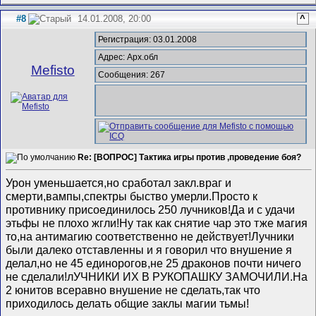
#8
14.01.2008, 20:00
^
Регистрация: 03.01.2008
Адрес: Арх.обл
Mefisto
Сообщения: 267
Re: [ВОПРОС] Тактика игры против ,проведение боя?
Урон уменьшается,но сработал закл.враг и
смерти,вампы,спектры быство умерли.Просто к
противнику присоединилось 250 лучников!Да и с удачи
этьфы не плохо жгли!Ну так как снятие чар это тже магия
то,на антимагию соответственно не действует!Лучники
были далеко отставленны и я говорил что внушение я
делал,но не 45 единорогов,не 25 драконов почти ничего
не сделали!лУЧНИКИ ИХ В РУКОПАШКУ ЗАМОЧИЛИ.На
2 юнитов всеравно внушение не сделать,так что
приходилось делать общие заклы магии тьмы!