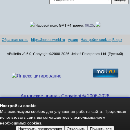
Часовой пояс GMT +4, время:
06:25
.
Обратная связь
-
https://heroesworld.ru
-
Архив
-
Настройки cookies
Вверх
vBulletin v3.5.0, Copyright ©2000-2026, Jelsoft Enterprises Ltd. (Русский)
Авторские права - Copyright © 2006-2026
www.HeroesWorld.ru All rights reserved
Настройки cookie
Heroes World (English)
Мы используем cookies для улучшения работы сайта. Продолжая
использовать сайт, вы соглашаетесь с использованием
необходимых cookies.
Настроить предпочтения
Отклонить
Принять все