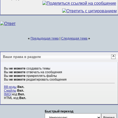
«
Предыдущая тема
|
Следующая тема
»
Ваши права в разделе
^
Вы
не можете
создавать темы
Вы
не можете
отвечать на сообщения
Вы
не можете
прикреплять файлы
Вы
не можете
редактировать сообщения
BB-коды
Вкл.
Смайлы
Вкл.
[IMG]
код
Вкл.
HTML код
Вкл.
Быстрый переход