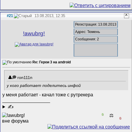
#21
13.08.2013, 12:35
^
Регистрация: 13.08.2013
Адрес: Тюмень
!awubrg!
Сообщения: 2
Re: Герои 3 на android
ron111n
у кого работает поделитесь инфой
у меня работает - качал тоже с рутрекера
__________________
✍
0
⚖️
0