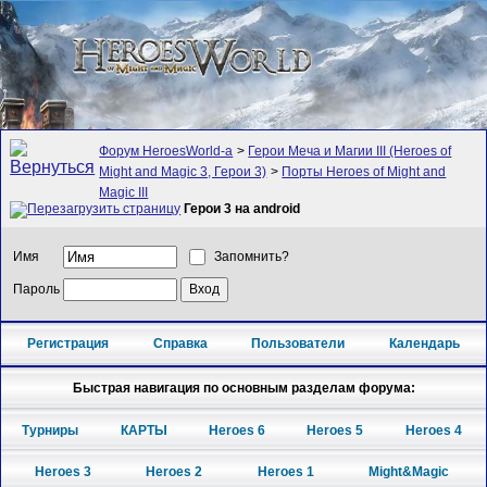
Форум HeroesWorld-а
>
Герои Меча и Магии III (Heroes of
Might and Magic 3, Герои 3)
>
Порты Heroes of Might and
Magic III
Герои 3 на android
Имя
Запомнить?
Пароль
Регистрация
Справка
Пользователи
Календарь
Быстрая навигация по основным разделам форума:
Турниры
КАРТЫ
Heroes 6
Heroes 5
Heroes 4
Heroes 3
Heroes 2
Heroes 1
Might&Magic