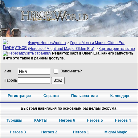
Форум HeroesWorld-а
>
Герои Меча и Магии: Olden Era
(Heroes of Might and Magic: Olden Era)
>
Картостроительство
Редактор карт в Olden Era, как его запустить
и что это такое в раннем доступе.
Имя
Запомнить?
Пароль
Регистрация
Справка
Пользователи
Календарь
Быстрая навигация по основным разделам форума:
Турниры
КАРТЫ
Heroes 6
Heroes 5
Heroes 4
Heroes 3
Heroes 2
Heroes 1
Might&Magic