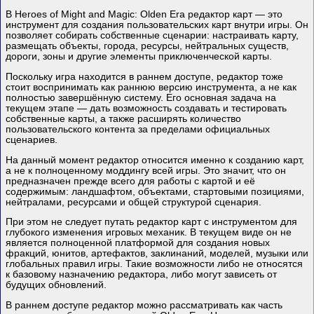
В Heroes of Might and Magic: Olden Era редактор карт — это
инструмент для создания пользовательских карт внутри игры. Он
позволяет собирать собственные сценарии: настраивать карту,
размещать объекты, города, ресурсы, нейтральных существ,
дороги, зоны и другие элементы приключенческой карты.
Поскольку игра находится в раннем доступе, редактор тоже
стоит воспринимать как раннюю версию инструмента, а не как
полностью завершённую систему. Его основная задача на
текущем этапе — дать возможность создавать и тестировать
собственные карты, а также расширять количество
пользовательского контента за пределами официальных
сценариев.
На данный момент редактор относится именно к созданию карт,
а не к полноценному моддингу всей игры. Это значит, что он
предназначен прежде всего для работы с картой и её
содержимым: ландшафтом, объектами, стартовыми позициями,
нейтралами, ресурсами и общей структурой сценария.
При этом не следует путать редактор карт с инструментом для
глубокого изменения игровых механик. В текущем виде он не
является полноценной платформой для создания новых
фракций, юнитов, артефактов, заклинаний, моделей, музыки или
глобальных правил игры. Такие возможности либо не относятся
к базовому назначению редактора, либо могут зависеть от
будущих обновлений.
В раннем доступе редактор можно рассматривать как часть