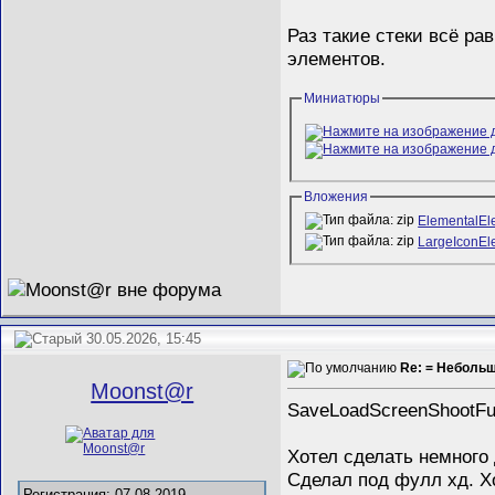
Раз такие стеки всё ра
элементов.
Миниатюры
Вложения
ElementalE
LargeIconE
30.05.2026, 15:45
Re: = Неболь
Mооnst@r
SaveLoadScreenShootFul
Хотел сделать немного 
Сделал под фулл хд. Х
Регистрация: 07.08.2019