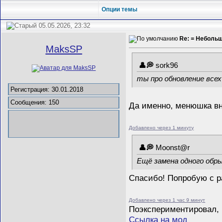
Опции темы
05.05.2026, 23:32
Re: = Неболь
MaksSP
sork96
ты про обновление все
Регистрация: 30.01.2018
Сообщения: 150
Да именно, менюшка вни
Добавлено через 1 минуту
Mооnst@r
Ещё замена одного обры
Спасибо! Попробую с р
Добавлено через 1 час 9 минут
Поэкспериментировал, 
Ссылка на мод