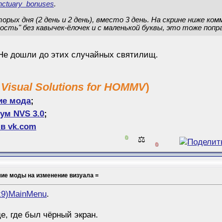
ctuary_bonuses
.
орых дня (2 день и 2 день), вместо 3 день. На скрине ниже к
ость" без кавычек-ёлочек и с маленькой буквы, это тоже поправ
 Не дошли до этих случайных святилищ.
 Visual Solutions for HOMMV
)
ие мода
;
ум NVS 3.0
;
в vk.com
0
⚖️
0
шие моды на изменение визуала =
x9)MainMenu
.
е, где был чёрный экран.