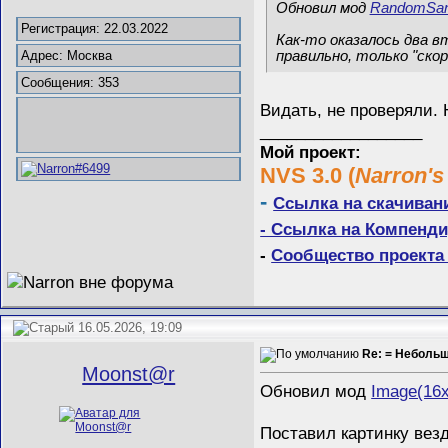
Обновил мод
RandomSan
Регистрация: 22.03.2022
Как-то оказалось два вт
правильно, только "скор
Адрес: Москва
Сообщения: 353
Видать, не проверяли.
__________________
Мой проект:
NVS 3.0 (
Narron's
-
Ссылка на скачиван
- Ссылка на Компенди
-
Сообщество проекта 
16.05.2026, 19:09
Re: = Неболь
Mооnst@r
Обновил мод
Image(16
Поставил картинку везд