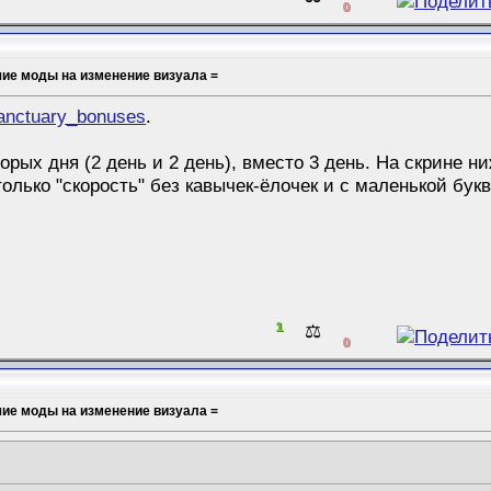
0
шие моды на изменение визуала =
nctuary_bonuses
.
торых дня (2 день и 2 день), вместо 3 день. На скрине
олько "скорость" без кавычек-ёлочек и с маленькой букв
1
⚖️
0
шие моды на изменение визуала =