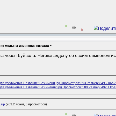
0
⚖️
0
шие моды на изменение визуала =
на череп буйвола. Негоже аддону со своим символом ис
.zip
(203.2 Кбайт, 6 просмотров)
0
⚖️