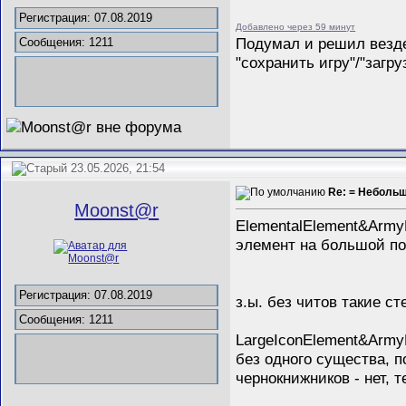
Регистрация: 07.08.2019
Добавлено через 59 минут
Подумал и решил везде 
Сообщения: 1211
"сохранить игру"/"загр
23.05.2026, 21:54
Re: = Неболь
Mооnst@r
ElementalElement&Army
элемент на большой по
Регистрация: 07.08.2019
з.ы. без читов такие с
Сообщения: 1211
LargeIconElement&Army
без одного существа, 
чернокнижников - нет, т