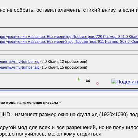
вно не собрать, оставил элементы стихий внизу, а если 
lement&ArmyNumber.zip
(2.0 Кбайт, 12 просмотров)
lement&ArmyNumber.zip
(1.5 Кбайт, 15 просмотров)
1
⚖️
0
шие моды на изменение визуала =
lHD - изменяет размер окна на фулл хд (1920x1080) под
другой мод для всех и вся разрешений, но не получилос
орошо получилось, может кому сгодиться.