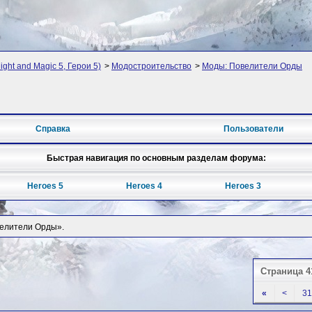
ght and Magic 5, Герои 5)
>
Модостроительство
>
Моды: Повелители Орды
Справка
Пользователи
Быстрая навигация по основным разделам форума:
Heroes 5
Heroes 4
Heroes 3
велители Орды».
Страница 4
«
<
31