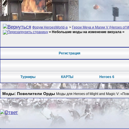
Форум HeroesWorld-а
>
Герои Меча и Магии V (Heroes of Mi
= Небольшие моды на изменение визуала =
Регистрация
Турниры
КАРТЫ
Heroes 6
Моды: Повелители Орды
Моды для Heroes of Might and Magic V: «По