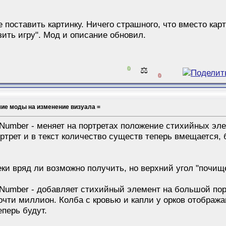
поставить картинку. Ничего страшного, что вместо кар
узить игру". Мод и описание обновил.
0
⚖️
0
шие моды на изменение визуала =
Number - меняет на портретах положение стихийных эле
ртрет и в текст количество существ теперь вмещается, 
теки вряд ли возможно получить, но верхний угол "почищ
Number - добавляет стихийный элемент на большой порт
почти миллион. Колба с кровью и капли у орков отобра
еперь будут.