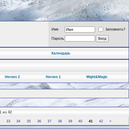
Имя
Запомнить?
Пароль
Календарь
Heroes 2
Heroes 1
Might&Magic
1 из 42
33
34
35
36
37
38
39
40
41
42
>