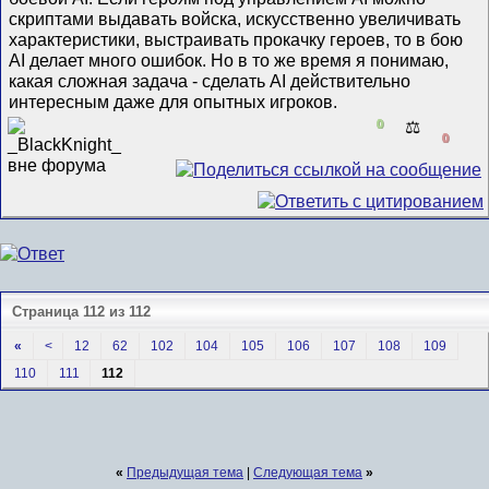
скриптами выдавать войска, искусственно увеличивать
характеристики, выстраивать прокачку героев, то в бою
AI делает много ошибок. Но в то же время я понимаю,
какая сложная задача - сделать AI действительно
интересным даже для опытных игроков.
0
⚖️
0
Страница 112 из 112
«
<
12
62
102
104
105
106
107
108
109
110
111
112
«
Предыдущая тема
|
Следующая тема
»