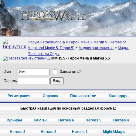
Форум HeroesWorld-а
>
Герои Меча и Магии V (Heroes of
Might and Magic 5, Герои 5)
>
Модостроительство
>
Моды:
Повелители Орды
MMH5.5 - Герои Меча и Магии 5.5
Имя
Запомнить?
Пароль
Регистрация
Справка
Пользователи
Календарь
Быстрая навигация по основным разделам форума:
Турниры
КАРТЫ
Heroes 6
Heroes 5
Heroes 4
Heroes 3
Heroes 2
Heroes 1
Might&Magic