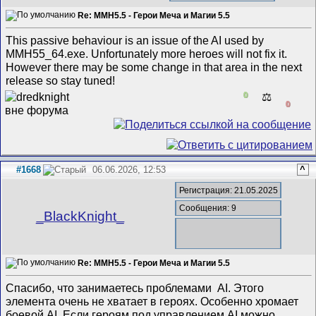
Re: MMH5.5 - Герои Меча и Магии 5.5
This passive behaviour is an issue of the AI used by
MMH55_64.exe. Unfortunately more heroes will not fix it.
However there may be some change in that area in the next
release so stay tuned!
0
⚖️
0
#1668
06.06.2026, 12:53
^
Регистрация: 21.05.2025
Сообщения: 9
_BlackKnight_
Re: MMH5.5 - Герои Меча и Магии 5.5
Спасибо, что занимаетесь проблемами AI. Этого
элемента очень не хватает в героях. Особенно хромает
боевой AI. Если героям под управлением AI можно