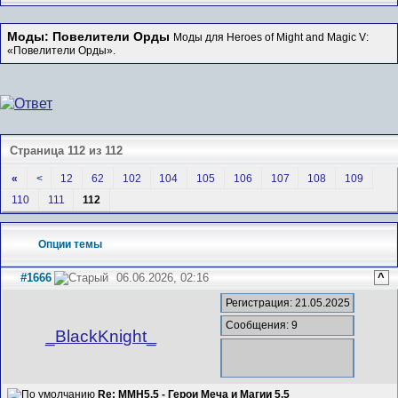
Моды: Повелители Орды
Моды для Heroes of Might and Magic V:
«Повелители Орды».
Страница 112 из 112
«
<
12
62
102
104
105
106
107
108
109
110
111
112
Опции темы
#1666
06.06.2026, 02:16
^
Регистрация: 21.05.2025
Сообщения: 9
_BlackKnight_
Re: MMH5.5 - Герои Меча и Магии 5.5