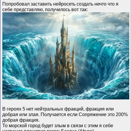
Попробовал заставить нейросеть создать нечто что я
себе представляю, получилось вот так:
В героях 5 нет нейтральных фракций, фракция или
добрая или злая. Получается если Сопряжение это 200%
добрая фракция.
То морской город будет злым в связи с этим я себе
название планирую такое: Бездна (Abyss).