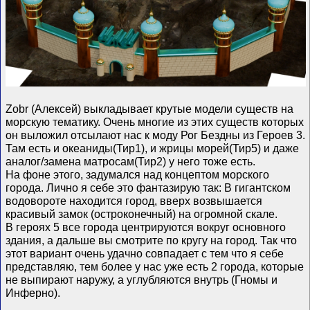
Zobr (Алексей) выкладывает крутые модели существ на
морскую тематику. Очень многие из этих существ которых
он выложил отсылают нас к моду Рог Бездны из Героев 3.
Там есть и океаниды(Тир1), и жрицы морей(Тир5) и даже
аналог/замена матросам(Тир2) у него тоже есть.
На фоне этого, задумался над концептом морского
города. Лично я себе это фантазирую так: В гигантском
водовороте находится город, вверх возвышается
красивый замок (остроконечный) на огромной скале.
В героях 5 все города центрируются вокруг основного
здания, а дальше вы смотрите по кругу на город. Так что
этот вариант очень удачно совпадает с тем что я себе
представляю, тем более у нас уже есть 2 города, которые
не выпирают наружу, а углубляются внутрь (Гномы и
Инферно).