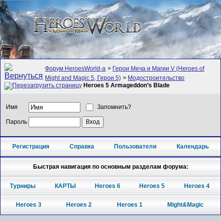
Форум HeroesWorld-а
>
Герои Меча и Магии V (Heroes of
Might and Magic 5, Герои 5)
>
Модостроительство
Heroes 5 Armageddon’s Blade
Имя
Запомнить?
Пароль
Регистрация
Справка
Пользователи
Календарь
Быстрая навигация по основным разделам форума:
Турниры
КАРТЫ
Heroes 6
Heroes 5
Heroes 4
Heroes 3
Heroes 2
Heroes 1
Might&Magic