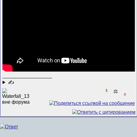
__________________
✍
1
⚖️
0