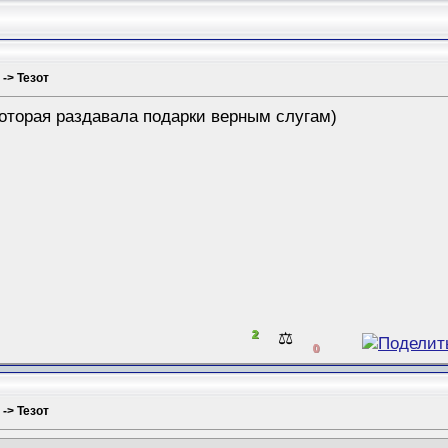
 -> Тезот
оторая раздавала подарки верным слугам)
2
⚖️
0
 -> Тезот