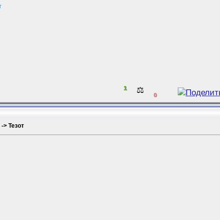
т
1
⚖️
0
 -> Тезот