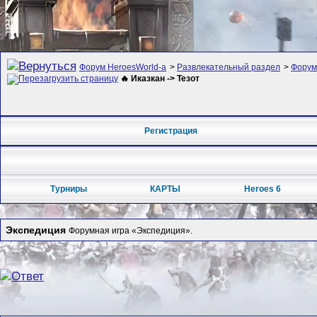
Форум HeroesWorld-а
>
Развлекательный раздел
>
Форум
🔥 Иказкан -> Тезот
Регистрация
Турниры
КАРТЫ
Heroes 6
Экспедиция
Форумная игра «Экспедиция».