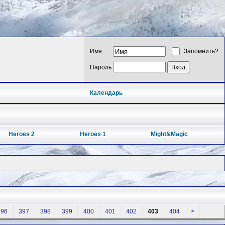
Имя
Запомнить?
Пароль
Календарь
Heroes 2
Heroes 1
Might&Magic
396
397
398
399
400
401
402
403
404
>