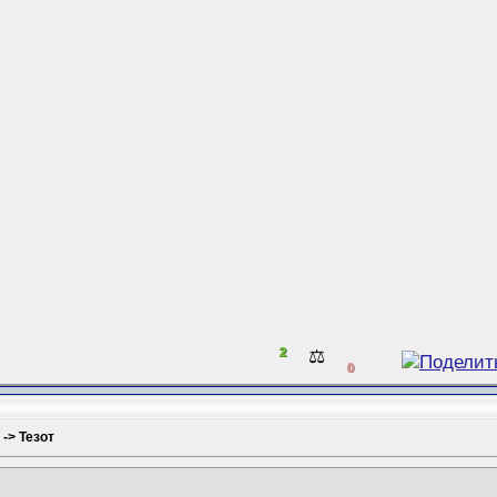
2
⚖️
0
 -> Тезот