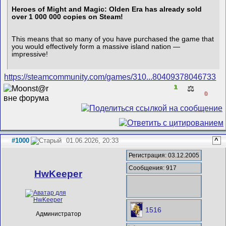
Heroes of Might and Magic: Olden Era has already sold
over 1 000 000 copies on Steam!
This means that so many of you have purchased the game that
you would effectively form a massive island nation —
impressive!
https://steamcommunity.com/games/310...80409378046733
1
⚖️
0
#1000
01.06.2026, 20:33
^
Регистрация: 03.12.2005
Сообщения: 917
HwKeeper
1516
Администратор