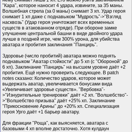
"Кара", которое наносит 4 удара, извините, за 35 маны.
Волшебная стрела (за 0 маны) снимает 3 хп. Удар героя
снимает 1 хп даже с поднавыком "Мудрость"->"Взгляд
насквозь" (Удар героя уничтожает всех временных
существ в атакованном отряде). При обороне замке
улучшение центральной башни в виде двойного удара
лучше в поздней игре, чем 300% урона, для убийства
аватара и пробития заклинания "Панцирь".
Здоровье (число пробитий) аватара можно поднять
поднавыком "Аватар стойкости" до 5 хп (с "Обороной" до
6 хп). Заклинание "Панцирь" на высшем уровне даёт +2
пробития. Ещё нужно проверить следующее. В patch
notes сказано: Количество ударов, которое может
выдержать аватар, увеличивается бонусами вида
«Увеличивает здоровье существ». "Вербовка"-
>"Изнурительные тренировки" даёт +2 хп. "Волшебство"-
>"Волшебство призыва" даёт +25% хп. Заклинание
"Прикосновение Арины" до +20% хп. Специализация
героя Урго даёт +1 барьер аватару.
Для фракции "Роща", как выясняется, аватара с
базовыми 4 хп вполне достаточно. Хотя кулдаун