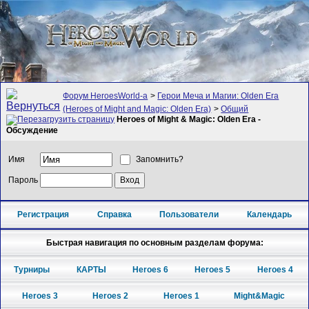
Форум HeroesWorld-а
>
Герои Меча и Магии: Olden Era
(Heroes of Might and Magic: Olden Era)
>
Общий
Heroes of Might & Magic: Olden Era -
Обсуждение
Имя
Запомнить?
Пароль
Регистрация
Справка
Пользователи
Календарь
Быстрая навигация по основным разделам форума:
Турниры
КАРТЫ
Heroes 6
Heroes 5
Heroes 4
Heroes 3
Heroes 2
Heroes 1
Might&Magic