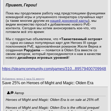
Привет, Герои!
Пока мы продолжаем работу над предстоящими функциями
командной игры и улучшенного генератора случайных карт
(а также многим другим из
нашей дорожной карты
), мы
видим множество просьб к добавлению нового PvE-
контента. Сегодня мы хотим анонсировать кое-что, что
готовили всё это время:
Мы с гордостью объявляем, что
«Таинственный остров»
— одна из самых популярных карт для Heroes III среди
поклонников PvE, вдохновлённая романом Жюля Верна и
созданная
Papyjama
— появится в Olden Era вместе со
своим автором, который присоединяется к нам в качестве
нового
дизайнера игровых уровней
!
https://steamcommunity.com/games/310...89579400709948
Добавлено через 2 часа 51 минуту
Save 25% on Heroes of Might and Magic: Olden Era
Автор
Heroes of Might and Magic: Olden Era is on sale at 25% off.
Heroes of Might and Magic: Olden Era is the official prequel