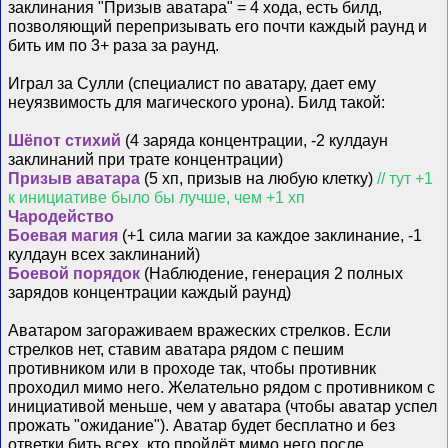
заклинания "Призыв аватара" = 4 хода, есть билд,
позволяющий перепризывать его почти каждый раунд и
бить им по 3+ раза за раунд.
Играл за Сулли (специалист по аватару, дает ему
неуязвимость для магического урона). Билд такой:
Шёпот стихий
(4 заряда концентрации, -2 кулдаун
заклинаний при трате концентрации)
Призыв аватара
(5 хп, призыв на любую клетку)
// тут +1
к инициативе было бы лучше, чем +1 хп
Чародейство
Боевая магия
(+1 сила магии за каждое заклинание, -1
кулдаун всех заклинаний)
Боевой порядок
(Наблюдение, генерация 2 полных
зарядов концентрации каждый раунд)
Аватаром загораживаем вражеских стрелков. Если
стрелков нет, ставим аватара рядом с пешим
противником или в проходе так, чтобы противник
проходил мимо него. Желательно рядом с противником с
инициативой меньше, чем у аватара (чтобы аватар успел
прожать "ожидание"). Аватар будет бесплатно и без
ответки бить всех, кто пройдёт мимо него после