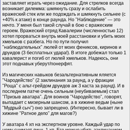
заставляет играть через ожидание. Для стрелков всегда
возникает дилемма: шмякнуть сразу и ослабить
вражеский стек или же подождать и шмякнуть сильнее (с
+40% к атаке) в конце раунда. Но "Наблюдение" — это
нечто. У меня был такой случай в бою с вражеским
героем. Вражеский отряд Кавалерии (численностью 12)
хотел прорваться внутрь моей расстановки и убить моих
хмельков с разбега. Но по пути получил
"наблюдательных" люлей от моих фениксов, киринов и
друидов (3 бесплатных удара!). В итоге добежал только 1
кавалерист и погиб от люлей хмельков. Надеюсь, они
этот поднавык уберут/понерфят.
Из магических навыков безальтернативным яляется
"Чародейство" (2 заклинания за раунд, а у фракции
"Роща" с альт-грейдом друидов аж 3 каста за раунд). И в
последнем патче очень сильным (неубиваемым) стал
"Призыв аватара". Для воинов "Чародейство", говорят,
выпадает с мизерным шансом, а в хижине ведьм (ныне
"Мудрый сыч") оно запрещено. (Интересно, бывает ли в
хижине "Ратное дело" для магов?)
У аватара 4 хп на экспертном уровне. Каждый удар по
нему снимает лишь 1 хп. Его можно убить заклинанием