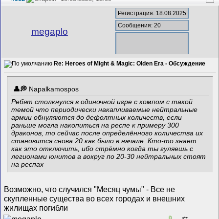
Регистрация: 18.08.2025
Сообщения: 20
megaplo
Re: Heroes of Might & Magic: Olden Era - Обсуждение
Napalkamospos
Ребят столкнулся в одиночной игре с компом с такой
темой что периодически накапливаемые нейтральные
армии обнуляются до дефолтных количеств, если
раньше могла накопиться на респе к примеру 300
драконов, то сейчас после определённого количества их
становится снова 20 как было в начале. Кто-то знает
как это отключить, ибо стрёмно когда ты гуляешь с
легионами юнитов а вокруг по 20-30 нейтральных стоят
на респах
Возможно, что случился "Месяц чумы" - Все не
скупленные существа во всех городах и внешних
жилищах погибли
0
⚖️