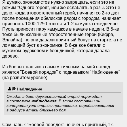
Я думаю, экономистов нужно запрещать, если это не
режим "Одного героя", или же ослаблять в разы. Это не
дело, когда второстепенный герой, начиная со 2-го дня
после посещения обелисков рядом с городом, начинает
приносить 1000-1250 золота и 1-2 камушка ежедневно.
Пусть приносит пару камушков в начале недели. В 5-ке
тоже были желанные второстепенные герои (Кифра,
Эллайна), но они давали приятный бонус на старте, а не
ломающий буст в экономике. В 6-ке все бегали с
мужиком-рудокопом и блондинкой, которая давала
дерево.
Из боевых навыков самым сильным на мой взгляд
яляется "Боевой порядок" с поднавыком "Наблюдение"
(на развитом уровне).
Наблюдение
Ожидая в бою, дружественный отряд переходит
в состояние
наблюдения
. В этом состоянии он
контратакует отряды противника, передвигающиеся
в радиусе атаки ближнего боя.
Сам навык "Боевой порядок" не очень приятный, т.к.