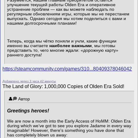
Разумеется, нашим главным приоритетом остаётся
улучшение текущей работы Olden Era и оперативное
устранение проблем — как вы можете наблюдать по
регулярным обновлениям игры, которые мы не перестанем
выпускать. Однако сегодня мы хотим поделиться с вами и
нашими долгосрочными планами!
Теперь, когда мы чётко поняли и учли, какие функции
именно вы считаете
наиболее важными
, мы готовы
представить то, чего многие ждали: «дорожную карту»
раннего доступа!
https://steamcommunity.com/games/310...80409378046042
Добавлено через 3 часа 42 минуты
The Land of Glory: 1,000,000 Copies of Olden Era Sold!
Автор
Greetings heroes!
We are now a month into the Early Access of HoMM: Olden Era
during which we’ve got to see you explore Jadame in every way
imaginable! However, there's something you have done that
has completely blown us away: