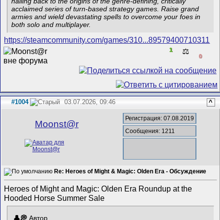
hailing back to the origins of the genre-defining, critically
acclaimed series of turn-based strategy games. Raise grand
armies and wield devastating spells to overcome your foes in
both solo and multiplayer.
https://steamcommunity.com/games/310...89579400710311
1
⚖️
0
#1004
03.07.2026, 09:46
^
Регистрация: 07.08.2019
Mооnst@r
Сообщения: 1211
Re: Heroes of Might & Magic: Olden Era - Обсуждение
Heroes of Might and Magic: Olden Era Roundup at the
Hooded Horse Summer Sale
Автор