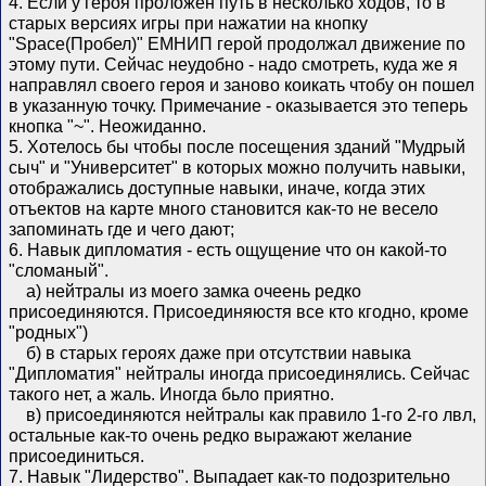
4. Если у героя проложен путь в несколько ходов, то в
старых версиях игры при нажатии на кнопку
"Space(Пробел)" ЕМНИП герой продолжал движение по
этому пути. Сейчас неудобно - надо смотреть, куда же я
направлял своего героя и заново коикать чтобу он пошел
в указанную точку. Примечание - оказывается это теперь
кнопка "~". Неожиданно.
5. Хотелось бы чтобы после посещения зданий "Мудрый
сыч" и "Университет" в которых можно получить навыки,
отображались доступные навыки, иначе, когда этих
отъектов на карте много становится как-то не весело
запоминать где и чего дают;
6. Навык дипломатия - есть ощущение что он какой-то
"сломаный".
а) нейтралы из моего замка очеень редко
присоединяются. Присоединяюстя все кто кгодно, кроме
"родных")
б) в старых героях даже при отсутствии навыка
"Дипломатия" нейтралы иногда присоединялись. Сейчас
такого нет, а жаль. Иногда бьло приятно.
в) присоединяются нейтралы как правило 1-го 2-го лвл,
остальные как-то очень редко выражают желание
присоединиться.
7. Навык "Лидерство". Выпадает как-то подозрительно