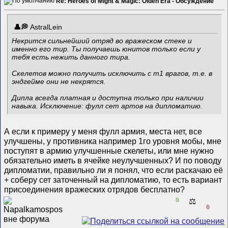
Re: Heroes of Might & Magic: Olden Era - Обсуждение
AstralLein
Некрится сильнейший отряд во вражеском стеке и
именно его тир. Ты получаешь юнитов только если у
тебя есть нежить данного тира.
Скелетов можно получить исключить с т1 врагов, т.е. в
эндгейме они не некрятся.
Дипла всегда платная и доступна только при наличии
навыка. Исключение: фулл сет артов на дипломатию.
А если к примеру у меня фулл армия, места нет, все
улучшены, у противника например 1го уровня мобы, мне
поступят в армию улучшенные скелеты, или мне нужно
обязательно иметь в ячейке неулучшенных? И по поводу
дипломатии, правильно ли я понял, что если раскачаю её
+ соберу сет заточенный на дипломатию, то есть вариант
присоединения вражеских отрядов бесплатно?
0
⚖️
0