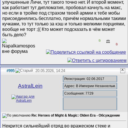
улучшенные Личи, тут такого точно нет. И второй момент,
как работает тут дипломатия, пробовал качнуть на макс,
но если в тройке под страхом твоей армии к тебе мобы
присоединялись бесплатно, причём нормальными такими
кучками, то тут только за кэш и только мелкими порциями,
вообще не торт ;(( Кто может подсказать в чём может
быть дело?
0
⚖️
0
#995
20.05.2026, 14:24
^
Регистрация: 02.06.2017
AstralLein
Адрес: В Империи Незанхельм.
Сообщения: 7729
Re: Heroes of Might & Magic: Olden Era - Обсуждение
Некрится сильнейший отряд во вражеском стеке и