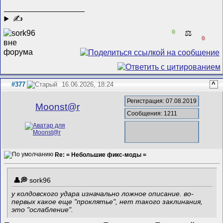
__________________
✍
0
⚖️
0
#377
16.06.2026, 18:24
^
Регистрация: 07.08.2019
Mооnst@r
Сообщения: 1211
Re: = Небольшие фикс-моды =
sork96
у колдовского удара изначально ложное описание. во-
первых какое еще "проклятье", нет такого заклинания,
это "ослабление".