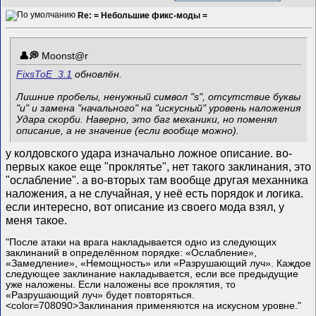
Re: = Небольшие фикс-моды =
Mооnst@r
FixsToE_3.1
обновлён.
Лишние пробелы, ненужный символ "s", отсутствие буквы
"и" и замена "начального" на "искусный" уровень наложения
Удара скорби. Наверно, это баг механики, но поменял
описание, а не значение (если вообще можно).
у колдовского удара изначально ложное описание. во-
первых какое еще "проклятье", нет такого заклинания, это
"ослабление". а во-вторых там вообще другая механника
наложения, а не случайная, у неё есть порядок и логика.
если интересно, вот описание из своего мода взял, у
меня такое.
"После атаки на врага накладывается одно из следующих
заклинаний в определённом порядке: «Ослабление»,
«Замедление», «Немощность» или «Разрушающий луч». Каждое
следующее заклинание накладывается, если все предыдущие
уже наложены. Если наложены все проклятия, то
«Разрушающий луч» будет повторяться.
<color=708090>Заклинания применяются на искусном уровне."