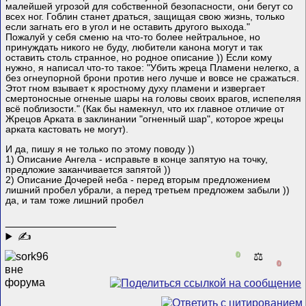
малейшей угрозой для собственной безопасности, они бегут со
всех ног. Гоблин станет драться, защищая свою жизнь, только
если загнать его в угол и не оставить другого выхода."
Пожалуй у себя сменю на что-то более нейтральное, но
принуждать никого не буду, любители канона могут и так
оставить столь странное, но родное описание )) Если кому
нужно, я написал что-то такое: "Убить жреца Пламени нелегко, а
без огнеупорной брони против него лучше и вовсе не сражаться.
Этот гном взывает к яростному духу пламени и извергает
смертоносные огненые шары на головы своих врагов, испепеляя
всё поблизости." (Как бы намекнул, что их главное отличие от
Жрецов Арката в заклинании "огненный шар", которое жрецы
арката кастовать не могут).
И да, пишу я не только по этому поводу ))
1) Описание Ангела - исправьте в конце запятую на точку,
предложие заканчивается запятой ))
2) Описание Дочерей неба - перед вторым предложением
лишний пробел убрали, а перед третьем предложем забыли ))
да, и там тоже лишний пробел
__________________
✍
0
⚖️
0