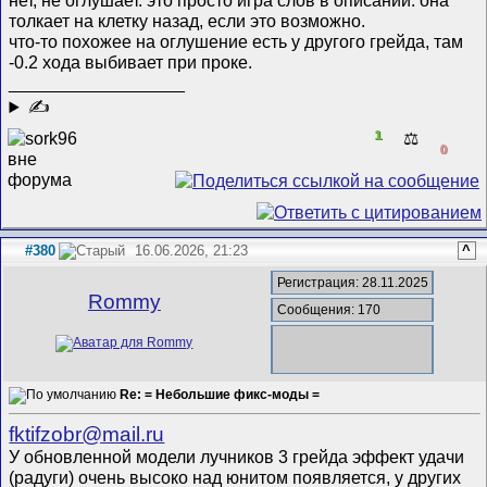
нет, не оглушает. это просто игра слов в описании. она
толкает на клетку назад, если это возможно.
что-то похожее на оглушение есть у другого грейда, там
-0.2 хода выбивает при проке.
__________________
✍
1
⚖️
0
#380
16.06.2026, 21:23
^
Регистрация: 28.11.2025
Rommy
Сообщения: 170
Re: = Небольшие фикс-моды =
fktifzobr@mail.ru
У обновленной модели лучников 3 грейда эффект удачи
(радуги) очень высоко над юнитом появляется, у других