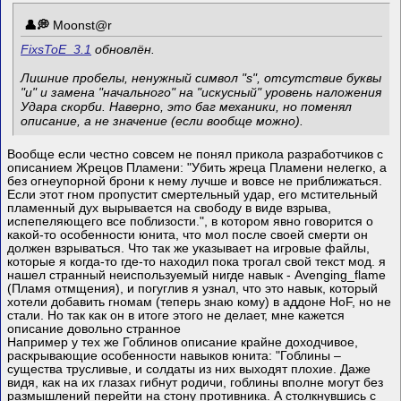
Mооnst@r
FixsToE_3.1
обновлён.
Лишние пробелы, ненужный символ "s", отсутствие буквы
"и" и замена "начального" на "искусный" уровень наложения
Удара скорби. Наверно, это баг механики, но поменял
описание, а не значение (если вообще можно).
Вообще если честно совсем не понял прикола разработчиков с
описанием Жрецов Пламени: "Убить жреца Пламени нелегко, а
без огнеупорной брони к нему лучше и вовсе не приближаться.
Если этот гном пропустит смертельный удар, его мстительный
пламенный дух вырывается на свободу в виде взрыва,
испепеляющего все поблизости.", в котором явно говорится о
какой-то особенности юнита, что мол после своей смерти он
должен взрываться. Что так же указывает на игровые файлы,
которые я когда-то где-то находил пока трогал свой текст мод. я
нашел странный неиспользуемый нигде навык - Avenging_flame
(Пламя отмщения), и погуглив я узнал, что это навык, который
хотели добавить гномам (теперь знаю кому) в аддоне HoF, но не
стали. Но так как он в итоге этого не делает, мне кажется
описание довольно странное
Например у тех же Гоблинов описание крайне доходчивое,
раскрывающие особенности навыков юнита: "Гоблины –
существа трусливые, и солдаты из них выходят плохие. Даже
видя, как на их глазах гибнут родичи, гоблины вполне могут без
размышлений перейти на стону противника. А столкнувшись с