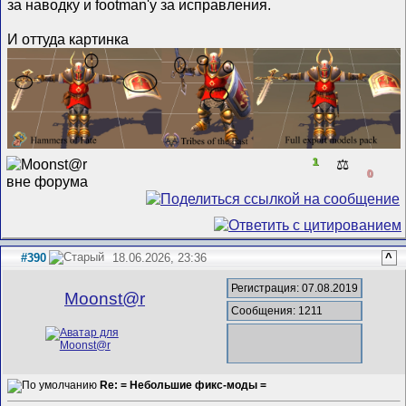
за наводку и footman'у за исправления.
И оттуда картинка
1
⚖️
0
#390
18.06.2026, 23:36
^
Регистрация: 07.08.2019
Mооnst@r
Сообщения: 1211
Re: = Небольшие фикс-моды =