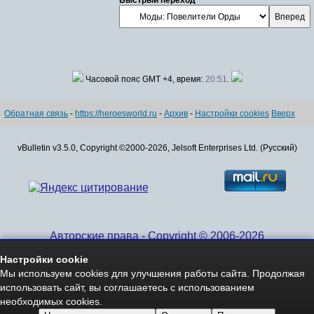
Быстрый переход
Часовой пояс GMT +4, время:
20:51
.
Обратная связь
-
https://heroesworld.ru
-
Архив
-
Настройки cookies
Вверх
vBulletin v3.5.0, Copyright ©2000-2026, Jelsoft Enterprises Ltd. (Русский)
Авторские права - Copyright © 2006-2026
www.HeroesWorld.ru All rights reserved
Настройки cookie
Heroes World (English)
Мы используем cookies для улучшения работы сайта. Продолжая
использовать сайт, вы соглашаетесь с использованием
необходимых cookies.