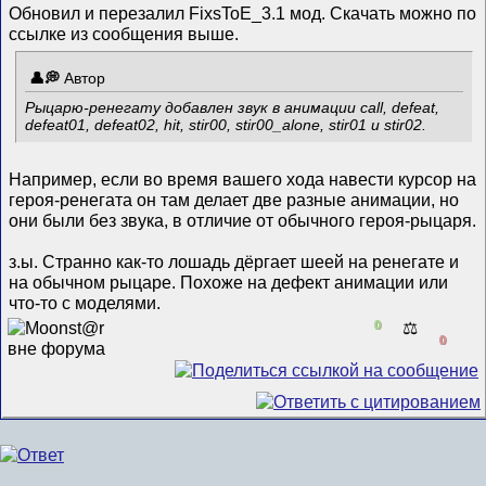
Обновил и перезалил FixsToE_3.1 мод. Скачать можно по
ссылке из сообщения выше.
Автор
Рыцарю-ренегату добавлен звук в анимации call, defeat,
defeat01, defeat02, hit, stir00, stir00_alone, stir01 и stir02.
Например, если во время вашего хода навести курсор на
героя-ренегата он там делает две разные анимации, но
они были без звука, в отличие от обычного героя-рыцаря.
з.ы. Странно как-то лошадь дёргает шеей на ренегате и
на обычном рыцаре. Похоже на дефект анимации или
что-то с моделями.
0
⚖️
0