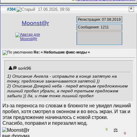
#384
17.06.2026, 09:56
^
Регистрация: 07.08.2019
Mооnst@r
Сообщения: 1211
Re: = Небольшие фикс-моды =
sork96
1) Описание Ангела - исправьте в конце запятую на
точку, предложие заканчивается запятой ))
2) Описание Дочерей неба - перед вторым предложением
лишний пробел убрали, а перед третьем предложем
забыли )) да, и там тоже лишний пробел
Из-за переноса по словам в блокноте не увидел лишний
пробел, хотя смотрел в оконном и во весь экран. И так и
этак предложение начиналось с новой строки.
Спасибо, поправил и перезалил мод.
0
⚖️
0