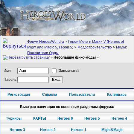
Форум HeroesWorld-а
>
Герои Меча и Магии V (Heroes of
Might and Magic 5, Герои 5)
>
Модостроительство
>
Моды:
Повелители Орды
= Небольшие фикс-моды =
Имя
Запомнить?
Пароль
Регистрация
Справка
Пользователи
Календарь
Быстрая навигация по основным разделам форума:
Турниры
КАРТЫ
Heroes 6
Heroes 5
Heroes 4
Heroes 3
Heroes 2
Heroes 1
Might&Magic