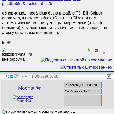
p=1335693&postcount=326
обновил мод, проблема была в файле T3_Elf_Sniper-
geom.xdb, в нем есть блок <Size>.....</Size>, в нем
автоматически генерируется размер модели (а эльф
большой), я забыл заменить значения на обычные, при
этом у остальных все поменял
__________________
✍
1
⚖️
0
#382
17.06.2026, 00:08
^
Регистрация: 07.08.2019
Mооnst@r
Сообщения: 1211
Re: = Небольшие фикс-моды =