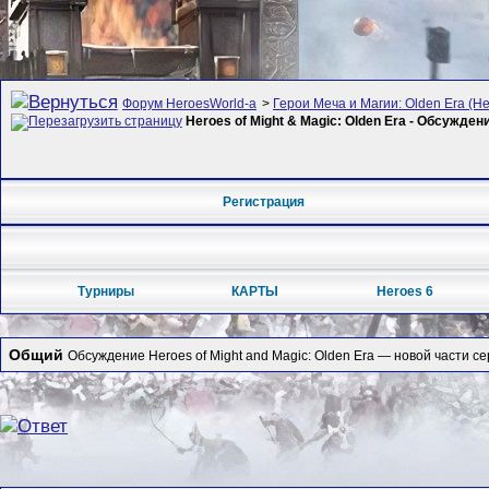
Форум HeroesWorld-а
>
Герои Меча и Магии: Olden Era (Her
Heroes of Might & Magic: Olden Era - Обсужден
Регистрация
Турниры
КАРТЫ
Heroes 6
Общий
Обсуждение Heroes of Might and Magic: Olden Era — новой части се