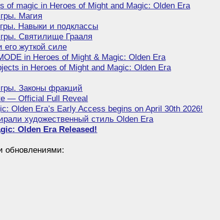
s of magic in Heroes of Might and Magic: Olden Era
игры. Магия
игры. Навыки и подклассы
игры. Святилище Грааля
и его жуткой силе
DE in Heroes of Might & Magic: Olden Era
jects in Heroes of Might and Magic: Olden Era
игры. Законы фракций
e — Official Full Reveal
c: Olden Era’s Early Access begins on April 30th 2026!
бирали художественный стиль Olden Era
gic: Olden Era Released!
и обновлениями: