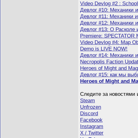
Video Devlog #2 : School
Девлог #10: Механики 
Девлог #11: Механики 
Девлог #12: Механики 
Девлог #13: О Расколе 
Premiere: SPECTATOR MO
Video Devlog #4: Map Ob
Demo is LIVE NOW!
Девлог #14: Механики 
Necropolis Faction Updat
Heroes of Might and Magi
Девлог #15: как мы вы
Heroes of Might and Ma
Следите за новостями 
Steam
Unfrozen
Discord
Facebook
Instagram
X / Twitter