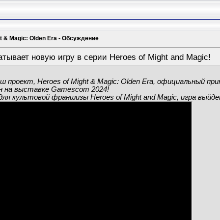
t & Magic: Olden Era - Обсуждение
атывает новую игру в серии Heroes of Might and Magic!
 проект, Heroes of Might & Magic: Olden Era, официальный пр
н на выставке Gamescom 2024!
 для культовой франшизы Heroes of Might and Magic, игра вый