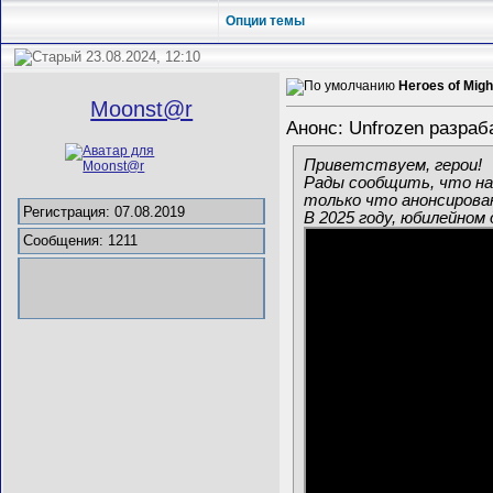
Опции темы
23.08.2024, 12:10
Heroes of Migh
Mооnst@r
Анонс: Unfrozen разраб
Приветствуем, герои!
Рады сообщить, что наш
только что анонсирова
Регистрация: 07.08.2019
В 2025 году, юбилейном
Сообщения: 1211