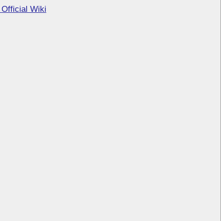
Official Wiki