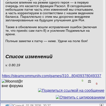
сильное влияние на режим одного героя — в первую
очередь это касается фракции Раскол. В сегодняшнем
небольшом патче часть этих изменений мы откатываем,
а часть корректируем в соответствии с нашим видением
баланса. Параллельно с этим мы досрочно внедряем
запланированные на будущее улучшения для Роя.
Также в обновление вошли исправления ошибок (включая
те, что принёс сам патч 8) и усиление Подземелья на
арене.
Полные заметки к патчу — ниже. Удачи на поле боя!
Список изменений
v. 0.80.19
https://steamcommunity.com/games/310...80409378049337
0
⚖️
0
#8
01.06.2026, 20:37
^