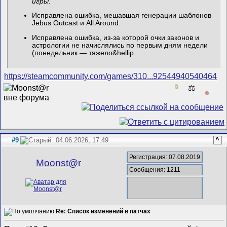
игры.
Исправлена ошибка, мешавшая генерации шаблонов
Jebus Outcast и All Around.
Исправлена ошибка, из-за которой очки законов и
астрологии не начислялись по первым дням недели
(понедельник — тяжело&hellip
.
https://steamcommunity.com/games/310...92544940540464
0
⚖️
0
#9
04.06.2026, 17:49
^
Регистрация: 07.08.2019
Mооnst@r
Сообщения: 1211
Re: Список изменений в патчах