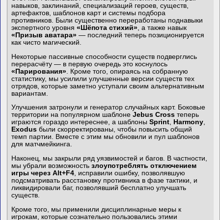
навыков, заклинаний, специализаций героев, существ,
артефактов, шаблонов карт и системы подбора
противников. Были существенно переработаны поднавыки
экспертного уровня
«Шёпота стихий»
, а также навык
«Призыв аватара»
— последний теперь позиционируется
как чисто магический.
Некоторые пассивные способности существ подверглись
перерасчёту — в первую очередь это коснулось
«Парирования»
. Кроме того, опираясь на собранную
статистику, мы усилили улучшенные версии существ тех
отрядов, которые заметно уступали своим альтернативным
вариантам.
Улучшения затронули и генератор случайных карт. Боковые
территории на популярном шаблоне
Jebus Cross
теперь
играются гораздо интереснее, а шаблоны
Sprint
,
Harmony
,
Exodus
были скорректированы, чтобы повысить общий
темп партии. Вместе с этим мы обновили и пул шаблонов
для матчмейкинга.
Наконец, мы закрыли ряд уязвимостей и багов. В частности,
мы убрали возможность
злоупотреблять отключением
игры через Alt+F4
, исправили ошибку, позволявшую
подсматривать расстановку противника в фазе тактики, и
ликвидировали баг, позволявший бесплатно улучшать
существ.
Кроме того, мы применили дисциплинарные меры к
игрокам, которые сознательно пользовались этими