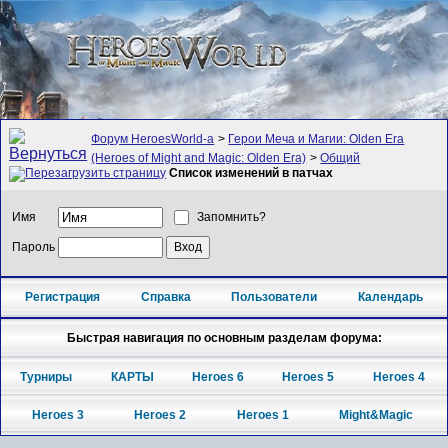
Форум HeroesWorld-а
>
Герои Меча и Магии: Olden Era
(Heroes of Might and Magic: Olden Era)
>
Общий
Список изменений в патчах
Имя
Запомнить?
Пароль
Регистрация
Справка
Пользователи
Календарь
Быстрая навигация по основным разделам форума:
Турниры
КАРТЫ
Heroes 6
Heroes 5
Heroes 4
Heroes 3
Heroes 2
Heroes 1
Might&Magic