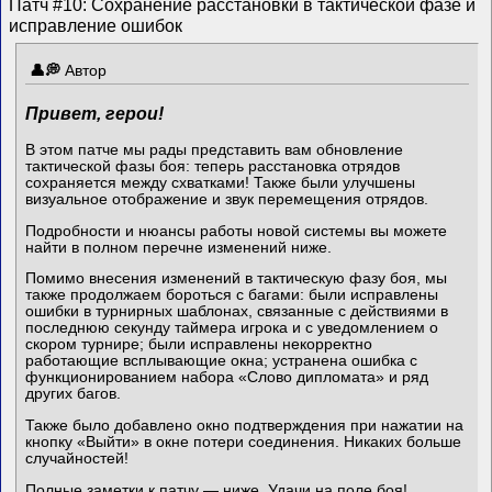
Патч #10: Сохранение расстановки в тактической фазе и
исправление ошибок
Автор
Привет, герои!
В этом патче мы рады представить вам обновление
тактической фазы боя: теперь расстановка отрядов
сохраняется между схватками! Также были улучшены
визуальное отображение и звук перемещения отрядов.
Подробности и нюансы работы новой системы вы можете
найти в полном перечне изменений ниже.
Помимо внесения изменений в тактическую фазу боя, мы
также продолжаем бороться с багами: были исправлены
ошибки в турнирных шаблонах, связанные с действиями в
последнюю секунду таймера игрока и с уведомлением о
скором турнире; были исправлены некорректно
работающие всплывающие окна; устранена ошибка с
функционированием набора «Слово дипломата» и ряд
других багов.
Также было добавлено окно подтверждения при нажатии на
кнопку «Выйти» в окне потери соединения. Никаких больше
случайностей!
Полные заметки к патчу — ниже. Удачи на поле боя!