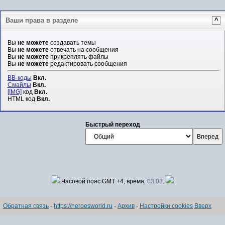
Ваши права в разделе
^
Вы
не можете
создавать темы
Вы
не можете
отвечать на сообщения
Вы
не можете
прикреплять файлы
Вы
не можете
редактировать сообщения
BB-коды
Вкл.
Смайлы
Вкл.
[IMG]
код
Вкл.
HTML код
Вкл.
Быстрый переход
Часовой пояс GMT +4, время:
03:08
.
Обратная связь
-
https://heroesworld.ru
-
Архив
-
Настройки cookies
Вверх