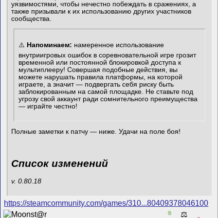
уязвимостями, чтобы нечестно побеждать в сражениях, а
также призывали к их использованию других участников
сообщества.
⚠️
Напоминаем:
намеренное использование
внутриигровых ошибок в соревновательной игре грозит
временной или постоянной блокировкой доступа к
мультиплееру! Совершая подобные действия, вы
можете нарушать правила платформы, на которой
играете, а значит — подвергать себя риску быть
заблокированным на самой площадке. Не ставьте под
угрозу свой аккаунт ради сомнительного преимущества
— играйте честно!
Полные заметки к патчу — ниже. Удачи на поле боя!
Список изменений
v. 0.80.18
https://steamcommunity.com/games/310...80409378046100
0
⚖️