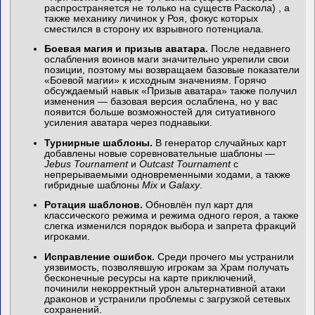
распространяется не только на существ Раскола) , а
также механику личинок у Роя, фокус которых
сместился в сторону их взрывного потенциала.
Боевая магия и призыв аватара.
После недавнего
ослабления воинов маги значительно укрепили свои
позиции, поэтому мы возвращаем базовые показатели
«Боевой магии» к исходным значениям. Горячо
обсуждаемый навык «Призыв аватара» также получил
изменения — базовая версия ослаблена, но у вас
появится больше возможностей для ситуативного
усиления аватара через поднавыки.
Турнирные шаблоны.
В генератор случайных карт
добавлены новые соревновательные шаблоны —
Jebus Tournament
и
Outcast Tournament
с
непрерываемыми одновременными ходами, а также
гибридные шаблоны
Mix
и
Galaxy
.
Ротация шаблонов.
Обновлён пул карт для
классического режима и режима одного героя, а также
слегка изменился порядок выбора и запрета фракций
игроками.
Исправление ошибок.
Среди прочего мы устранили
уязвимость, позволявшую игрокам за Храм получать
бесконечные ресурсы на карте приключений,
починили некорректный урон альтернативной атаки
драконов и устранили проблемы с загрузкой сетевых
сохранений.