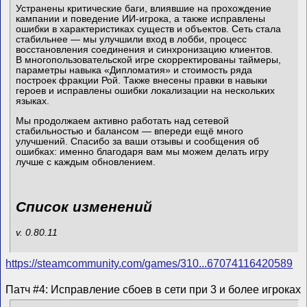
Устранены критические баги, влиявшие на прохождение
кампании и поведение ИИ-игрока, а также исправлены
ошибки в характеристиках существ и объектов. Сеть стала
стабильнее — мы улучшили вход в лобби, процесс
восстановления соединения и синхронизацию клиентов.
В многопользовательской игре скорректированы таймеры,
параметры навыка «Дипломатия» и стоимость ряда
построек фракции Рой. Также внесены правки в навыки
героев и исправлены ошибки локализации на нескольких
языках.
Мы продолжаем активно работать над сетевой
стабильностью и балансом — впереди ещё много
улучшений. Спасибо за ваши отзывы и сообщения об
ошибках: именно благодаря вам мы можем делать игру
лучше с каждым обновлением.
Список изменений
v. 0.80.11
https://steamcommunity.com/games/310...67074116420589
Патч #4: Исправление сбоев в сети при 3 и более игроках