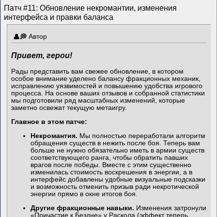
Патч #11: Обновление некромантии, изменения
интерфейса и правки баланса
Автор
Привет, герои!
Рады представить вам свежее обновление, в котором
особое внимание уделено балансу фракционных механик,
исправлению уязвимостей и повышению удобства игрового
процесса. На основе ваших отзывов и собранной статистики
мы подготовили ряд масштабных изменений, которые
заметно освежат текущую метаигру.
Главное в этом патче:
Некромантия.
Мы полностью переработали алгоритм
обращения существ в нежить после боя. Теперь вам
больше не нужно обязательно иметь в армии существ
соответствующего ранга, чтобы обратить павших
врагов после победы. Вместе с этим существенно
изменилась стоимость воскрешения в энергии, а в
интерфейс добавлены удобные визуальные подсказки
и возможность отменить призыв ради некротической
энергии прямо в окне итогов боя.
Другие фракционные навыки.
Изменения затронули
«Причастие к Бездне» у Раскола (эффект теперь