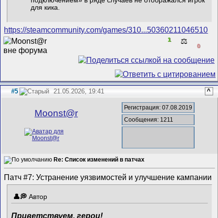
подключением» в ряде случаев не отображался игрок
для кика.
https://steamcommunity.com/games/310...50360211046510
1
⚖️
0
#5
21.05.2026, 19:41
^
Регистрация: 07.08.2019
Mооnst@r
Сообщения: 1211
Re: Список изменений в патчах
Патч #7: Устранение уязвимостей и улучшение кампании
Автор
Приветствуем, герои!