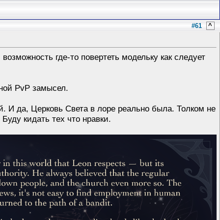
#61
^
и возможность где-то повертеть модельку как следует
ной PvP замысел.
й. И да, Церковь Света в лоре реально была. Толком не
 Буду кидать тех что нравки.