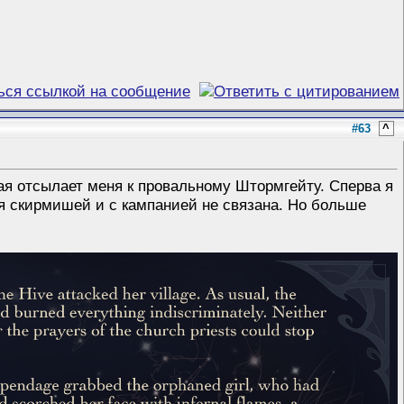
#63
^
рая отсылает меня к провальному Штормгейту. Сперва я
ля скирмишей и с кампанией не связана. Но больше