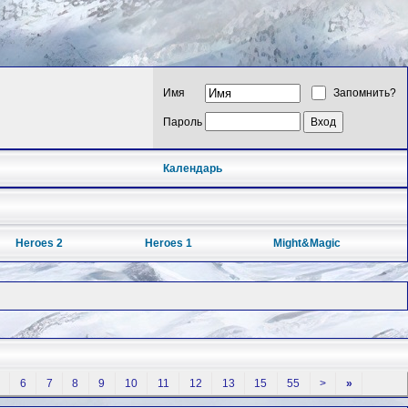
Имя
Запомнить?
Пароль
Календарь
Heroes 2
Heroes 1
Might&Magic
5
6
7
8
9
10
11
12
13
15
55
>
»