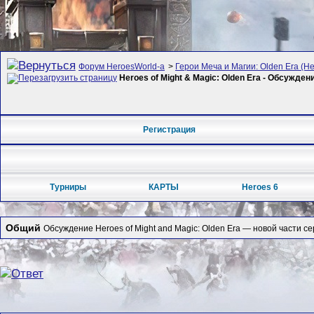
Форум HeroesWorld-а
>
Герои Меча и Магии: Olden Era (Her
Heroes of Might & Magic: Olden Era - Обсужден
Регистрация
Турниры
КАРТЫ
Heroes 6
Общий
Обсуждение Heroes of Might and Magic: Olden Era — новой части се