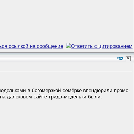
#62
^
-модельками в богомерзкой семёрке впендюрили промо-
о на далековом сайте тридэ-модельки были.