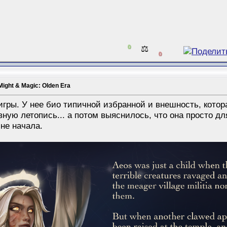
0
⚖️
0
Might & Magic: Olden Era
игры. У нее био типичной избранной и внешность, кото
вную летопись... а потом выяснилось, что она просто д
 не начала.