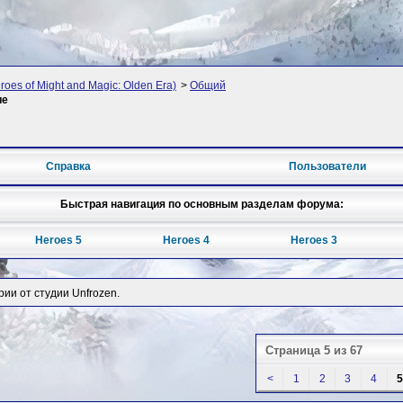
oes of Might and Magic: Olden Era)
>
Общий
ие
Справка
Пользователи
Быстрая навигация по основным разделам форума:
Heroes 5
Heroes 4
Heroes 3
рии от студии Unfrozen.
Страница 5 из 67
<
1
2
3
4