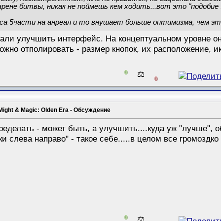
арене битвы, никак не поймешь кем ходить...вот это "подобие
а 5части на анреал и то внушает больше оптимизма, чем эта
али улучшить интерфейс. На концептуальном уровне он 
жно отполировать - размер кнопок, их расположение, ико
0
⚖️
0
Might & Magic: Olden Era - Обсуждение
переделать - может быть, а улучшить....куда уж "лучше",
ки слева направо" - такое себе.....в целом все громоздко 
0
⚖️