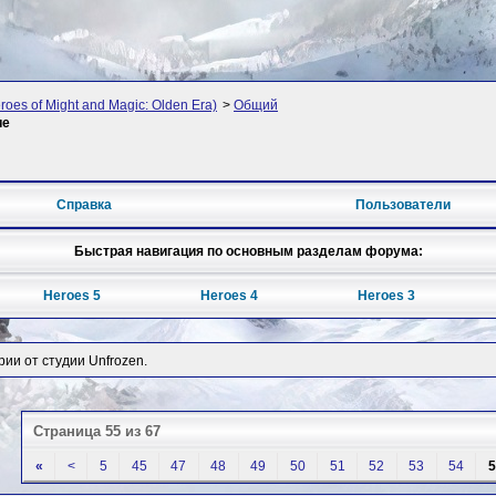
oes of Might and Magic: Olden Era)
>
Общий
ие
Справка
Пользователи
Быстрая навигация по основным разделам форума:
Heroes 5
Heroes 4
Heroes 3
рии от студии Unfrozen.
Страница 55 из 67
«
<
5
45
47
48
49
50
51
52
53
54
5