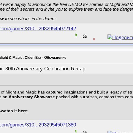
that we’re happy to announce the free DEMO for Heroes of Might and 
of their secrets and invite you to explore them and face the danger
ow to see what's in the demo:
.com/games/310...29329545072142
3
⚖️
0
Might & Magic: Olden Era - Обсуждение
ic 30th Anniversary Celebration Recap
f Might and Magic has captured imaginations and built a legacy of stra
ed an
Anniversary Showcase
packed with surprises, cameos from commu
-watch it here
:
.com/games/310...29329545071380
1
⚖️