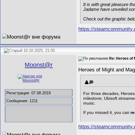
It is with great pleasure 
Jadame have unveiled some 
Check out the graphic bel
https://steamcommunity
10.10.2025, 21:05
Re: Heroes of 
Mооnst@r
Heroes of Might and Mag
Регистрация: 07.08.2019
For three decades, Heroes o
milestone, Ubisoft stream
Сообщения: 1211
music.
If you missed it, you can
re
https://steamcommunity