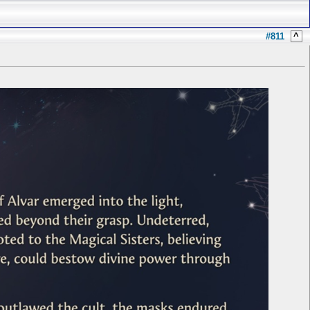
#811
^