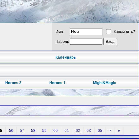
Имя
Запомнить?
Пароль
Календарь
Heroes 2
Heroes 1
Might&Magic
5
56
57
58
59
60
61
62
63
65
>
»