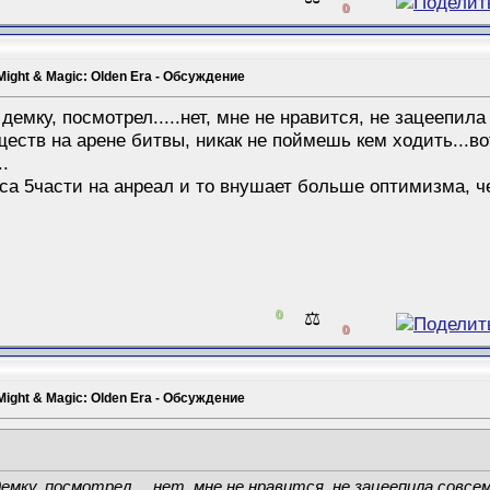
0
Might & Magic: Olden Era - Обсуждение
демку, посмотрел.....нет, мне не нравится, не зацеепил
ществ на арене битвы, никак не поймешь кем ходить...во
..
а 5части на анреал и то внушает больше оптимизма, че
0
⚖️
0
Might & Magic: Olden Era - Обсуждение
емку, посмотрел.....нет, мне не нравится, не зацеепила совсе