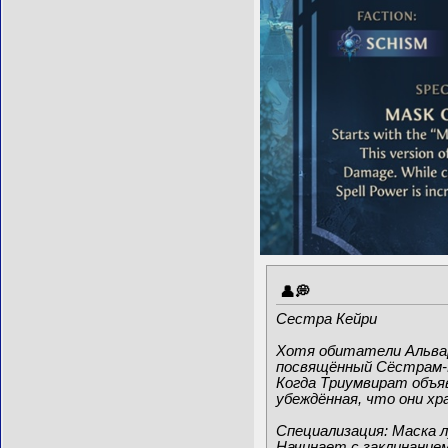
Сестра Кейри
Хотя обитатели Альвара
посвящённый Сёстрам-М
Когда Триумвират объяв
убеждённая, что они хр
Специализация: Маска 
Начинает с заклинание