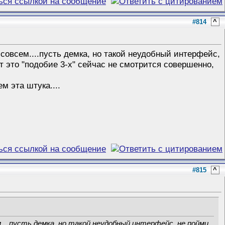
#814
^
а совсем....пусть демка, но такой неудобный интерфейс,
т это "подобие 3-х" сейчас не смотрится совершенно,
м эта штука....
#815
^
м....пусть демка, но такой неудобный интерфейс, не пойми