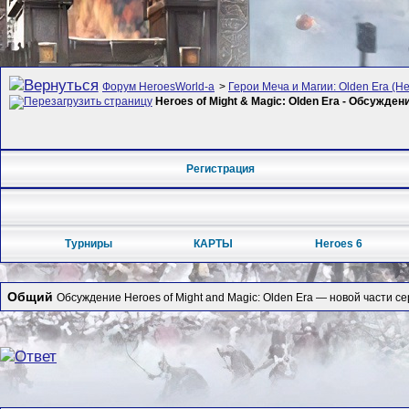
Форум HeroesWorld-а
>
Герои Меча и Магии: Olden Era (Her
Heroes of Might & Magic: Olden Era - Обсужден
Регистрация
Турниры
КАРТЫ
Heroes 6
Общий
Обсуждение Heroes of Might and Magic: Olden Era — новой части се