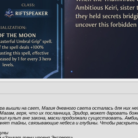
 вышли на свет, Магия дневного света осталась для них нед
агам, веря, что их посланница, Эридор, может даровать бож
ил культ вне закона, маски продолжали существовать. Амбиц
анят тайны, связывающие небеса и глубины. Чтобы раскрыть 
луны
м «Захват тени уровня Эксперт».