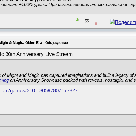
наносит +100% урона. При использовании этого заклинания эф
2
⚖️
0
Might & Magic: Olden Era - Обсуждение
ic 30th Anniversary Live Stream
of Might and Magic has captured imaginations and built a legacy of st
aming
an Anniversary Showcase packed with reveals, nostalgia, and s
.com/games/310...30597807177827