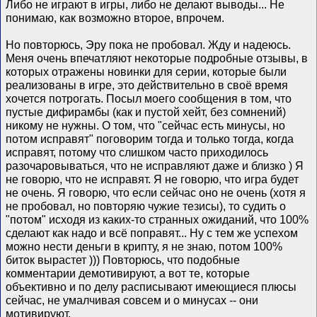
Либо не играют в игры, либо не делают выводы... Не
понимаю, как возможно второе, впрочем.
Но повторюсь, Эру пока не пробовал. Жду и надеюсь.
Меня очень впечатляют некоторые подробные отзывы, в
которых отражены новинки для серии, которые были
реализованы в игре, это действительно в своё время
хочется потрогать. Посыл моего сообщения в том, что
пустые дифирамбы (как и пустой хейт, без сомнений)
никому не нужны. О том, что "сейчас есть минусы, но
потом исправят" поговорим тогда и только тогда, когда
исправят, потому что слишком часто приходилось
разочаровываться, что не исправляют даже и близко ) Я
не говорю, что не исправят. Я не говорю, что игра будет
не очень. Я говорю, что если сейчас оно не очень (хотя я
не пробовал, но повторяю чужие тезисы), то судить о
"потом" исходя из каких-то странных ожиданий, что 100%
сделают как надо и всё поправят... Ну с тем же успехом
можно нести деньги в крипту, я не знаю, потом 100%
биток вырастет ))) Повторюсь, что подобные
комментарии демотивируют, а вот те, которые
объективно и по делу расписывают имеющиеся плюсы
сейчас, не умалчивая совсем и о минусах -- они
мотивируют.