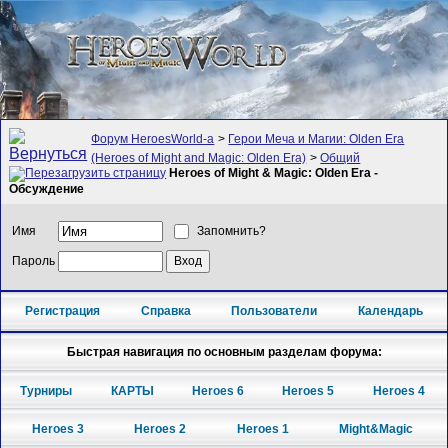
Форум HeroesWorld-а
>
Герои Меча и Магии: Olden Era
(Heroes of Might and Magic: Olden Era)
>
Общий
Heroes of Might & Magic: Olden Era -
Обсуждение
Имя
Запомнить?
Пароль
Регистрация
Справка
Пользователи
Календарь
Быстрая навигация по основным разделам форума:
Турниры
КАРТЫ
Heroes 6
Heroes 5
Heroes 4
Heroes 3
Heroes 2
Heroes 1
Might&Magic