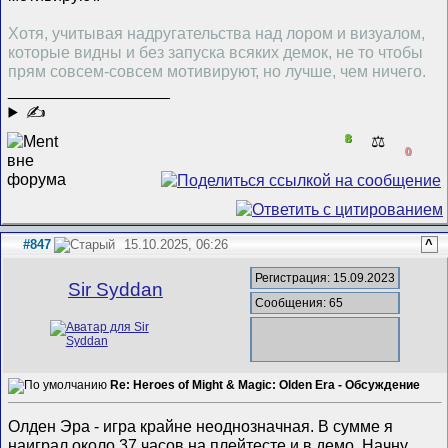
Хотя, учитывая надругательства над лором и визуалом,
которые видны и без запуска всяких демок, не то чтобы
прям совсем-совсем мотивируют, но лучше, чем ничего.
__________________
✍
8
⚖️
0
#847
15.10.2025, 06:26
^
Регистрация: 15.09.2023
Sir Syddan
Сообщения: 65
Re: Heroes of Might & Magic: Olden Era - Обсуждение
Олден Эра - игра крайне неоднозначная. В сумме я
наиграл около 37 часов на плейтесте и в демо. Начну