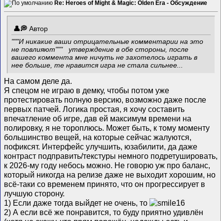
Re: Heroes of Might & Magic: Olden Era - Обсуждение
Автор
"""И никакие ваши отрицательные комментарии на это
не повлияют""" утверждение в обе стороны, после
вашего коммента мне ничуть не захотелось играть в
нее больше, те нравится игра не стала сильнее...
На самом деле да.
Я спецом не играю в демку, чтобы потом уже
протестировать полную версию, возможно даже после
первых патчей. Логика простая, я хочу составить
впечатление об игре, дав ей максимум времени на
полировку, я не тороплюсь. Может быть, к тому моменту
большинство вещей, на которые сейчас жалуются,
пофиксят. Интерфейс улучшить, юзабилити, да даже
контраст подправить/текстуры немного подретушировать,
к 2026-му году небось можно. Не говорю уж про баланс,
который никогда на релизе даже не выходит хорошим, но
всё-таки со временем принято, что он прогрессирует в
лучшую сторону.
1) Если даже тогда выйдет не очень, то
2) А если всё же понравится, то буду приятно удивлён