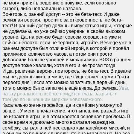
не могу принять решение о покупке, если оно явно
сырое), либо неправильно названа.
Во-вторых, ранний доступ -- это не бета-тест. И даже
релизная версия, простите за откровенность, не бета-
тест! В ранний доступ должны выпускаться игры, которые
не доделаны, но уже сейчас уверены в своём высоком
уровне. Да, на релизе будет совсем хорошо, но уже и
сейчас неплохо, если не терпится, играйте. Besiege уже в
раннем доступе был отличной игрой, в которой я провёл
приличное количество часов, а потом они просто
добавляли больше уровней и механизмов. BG3 в раннем
доступе тоже хвалили, хотя я его и не трогал тогда.
И да, релизная версия, повторюсь, не бета-тест. В идеале
мы не должны жить в мире, где существует термин "патч
первого дня": если это можно запатчить в первый день,
то это можно было запатчить ещё вчера. До релиза.
Увы,
на эту реальность всё же придётся глаза закрыть, я
требую по нынешним меркам невозможного.
Касательно же интерфейса, да и семёрки упомянутой
выше... У меня впечатление, что нынешние разрабы игр
не играют в игры, и в этом кроется основная проблема. В
своё время я довольно много возлагал надежд на
семёрку, сыграл в ней несколько кампанейских миссий, и
в общем-то пришёл к выводу, что она играбельна. Но всё