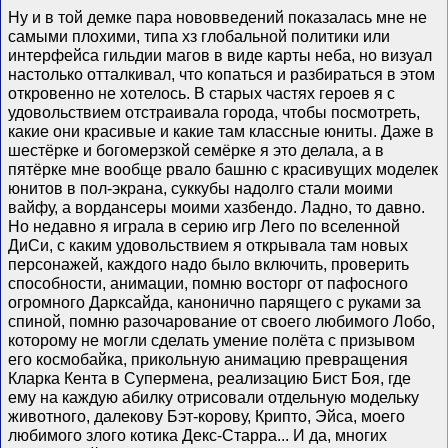
Ну и в той демке пара нововведений показалась мне не
самыми плохими, типа хз глобальной политики или
интерфейса гильдии магов в виде карты неба, но визуал
настолько отталкивал, что копаться и разбираться в этом
откровенно не хотелось. В старых частях героев я с
удовольствием отстраивала города, чтобы посмотреть,
какие они красивые и какие там классные юниты. Даже в
шестëрке и богомерзкой семëрке я это делала, а в
пятëрке мне вообще рвало башню с красивущих моделек
юнитов в пол-экрана, суккубы надолго стали моими
вайфу, а вордансеры моими хазбендо. Ладно, то давно.
Но недавно я играла в серию игр Лего по вселенной
ДиСи, с каким удовольствием я открывала там новых
персонажей, каждого надо было включить, проверить
способности, анимации, помню восторг от пафосного
огромного Дарксайда, канонично парящего с руками за
спиной, помню разочарование от своего любимого Лобо,
которому не могли сделать умение полëта с призывом
его космобайка, прикольную анимацию превращения
Кларка Кента в Супермена, реализацию Бист Боя, где
ему на каждую абилку отрисовали отдельную модельку
животного, далекову Бэт-корову, Крипто, Эйса, моего
любимого злого котика Декс-Старра... И да, многих