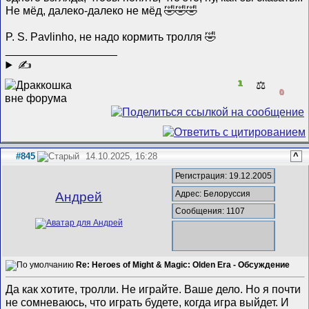
Не мëд, далеко-далеко не мëд 🤣🤣🤣
P. S. Pavlinho, не надо кормить тролля 🤣
__________________
✍
1
⚖️
0
#845
14.10.2025, 16:28
^
Регистрация: 19.12.2005
Адрес: Белоруссия
Андрей
Сообщения: 1107
Re: Heroes of Might & Magic: Olden Era - Обсуждение
Да как хотите, тролли. Не играйте. Ваше дело. Но я почти
не сомневаюсь, что играть будете, когда игра выйдет. И