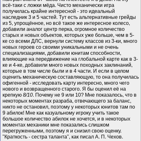
всё-таки с ложки мёда. Чисто механически игра
получилась крайне интересной - это идеальный
наследник 3 и 5 частей. Тут есть альтернативные грейды
из 5, упрощённое, но всё такое же интересное колесо,
добавили аналог центр перка, огромное количество
старых и новых объектов, которых уже больше, чем в 5-
ке со всеми ДЛС, вернули систему классов из 3-ки, много
новых героев со своими уникальными и не очень
специализациями, добавили юнитам способности,
влияющие на передвижение на глобальной карте как в 3-
ке и 4-ке, добавили много новых походных заклинаний,
которые в том числе были и в 4 части. И если в целом
оценить механическую составляющую, то она получилась
офигенной - исследовать карту интересно, много чего
нового и возвращенного старого. Я бы оценил её на
крепкую
8/10
. Почему не 9 или 10? Мне показалось, что в
некоторых моментах разраба, отвечающего за баланс,
никто не остановил, поэтому у некоторых юнитов там по
9 абилок! Мне как казуальному игроку учить такое
большое количество абилок не хочется, и в некоторых
моментах механики мне показались слишком
перегруженными, поэтому я и снизил свою оценку.
"Краткость - сестра таланта", как писал А. П. Чехов.