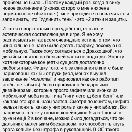
проблем не было... Поэтому каждый раз, когда я вижу
новое заклинание (иконка которого мне нихрена
нормально не объясняет), мне приходится снова читать и
запоминать, что "Удлинить тень" - это +2 атаки и защиты.
И это я говорю только про удобство, есть же и
эстетическая составляющая в игре. Я не хочу
расписывать и так всем очевидные истины о том, что
изначально не надо было делать графику, похожую на
мобильную. Также хочу согласиться с Драккошкой, что
дизайны юнитов по большей части не подходят Энроту,
хотя некоторые концепты существ достаточно
любопытные. Фишку того, что заклинания в книге были
нарисованы как бы от руки (мол, монах выучил
заклинание "
молитва
" и нарисовал как оно работает,
чтобы не забыть), было профукано бездарными
дизайнерами, которые просто зафигачили иконки из
мобильной моба игры типа "лиги легенд бенг бенг" или
как там эта хрень называется. Смотря по юнитам, нифига
нельзя понять, какая у них роль и какие у них абилки. Вот,
например, в 5-ке у гномов-копейщиков было 1 копьё в
руке и ещё 2 в колчане, можно было догадаться, что он
дальник с маленьким боезапасом, но способен тыкнуть
врага копьём без штрафа в рукопашной. В ОЕ такого