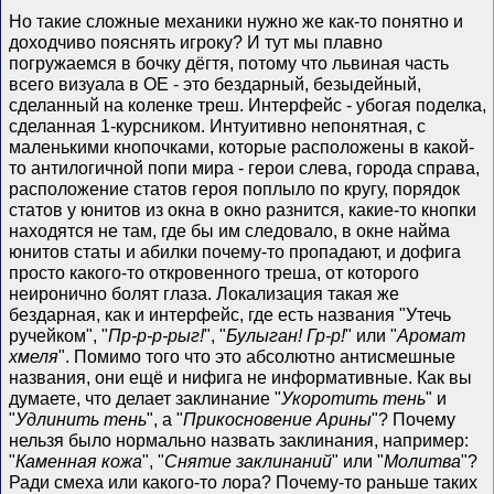
Но такие сложные механики нужно же как-то понятно и
доходчиво пояснять игроку? И тут мы плавно
погружаемся в бочку дёгтя, потому что львиная часть
всего визуала в ОЕ - это бездарный, безыдейный,
сделанный на коленке треш. Интерфейс - убогая поделка,
сделанная 1-курсником. Интуитивно непонятная, с
маленькими кнопочками, которые расположены в какой-
то антилогичной попи мира - герои слева, города справа,
расположение статов героя поплыло по кругу, порядок
статов у юнитов из окна в окно разнится, какие-то кнопки
находятся не там, где бы им следовало, в окне найма
юнитов статы и абилки почему-то пропадают, и дофига
просто какого-то откровенного треша, от которого
неиронично болят глаза. Локализация такая же
бездарная, как и интерфейс, где есть названия "Утечь
ручейком", "
Пр‑р‑р‑рыг!
", "
Булыган! Гр‑р!
" или "
Аромат
хмеля
". Помимо того что это абсолютно антисмешные
названия, они ещё и нифига не информативные. Как вы
думаете, что делает заклинание "
Укоротить тень
" и
"
Удлинить тень
", а "
Прикосновение Арины
"? Почему
нельзя было нормально назвать заклинания, например:
"
Каменная кожа
", "
Снятие заклинаний
" или "
Молитва
"?
Ради смеха или какого-то лора? Почему-то раньше таких