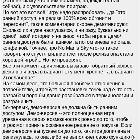
(хотя не скажу, что прям поражён, надежды есть и
сейчас), и с удовольствием поиграю.
Но вот это вот всё "игру надо распробовать", да "это
ранний доступ, на релизе 100% всех обгонит и
перегонит", такие комментарии скорее демотивируют.
Сколько их я уже наслушался, и ни разу, буквально ни
одной такой истории я не знаю, чтобы игра в демо/
раннем доступе была пшиком, а потом внезапно стала
конфеткой. Точнее, про No Man's Sky что-то такое
говорят, что спустя миллион лет после релиза она стала
хорошей игрой... Но не проверял.
Все эти комментарии лишь вызывают обратный эффект
дежа вю и вера в вариант 1) у меня крепнет, а в вариант
2) ослабевает.
На самом деле, это большая проблема отношения к
потребителю, и требует расстановки точек над ё, то есть
разрабам пора бы давно разобраться в терминологии и
разграничить.
Во-первых, демо-версия не должна быть ранним
доступом. Демо-версия -- это полноценная игра,
урезанная в своих возможностях ровно до того, чтобы
игрок мог принять осознанное решение о покупке. Если
демо-версия выпускается до того, как игра допилена и
релизнулась, то она либо не выполняет свою функцию (я