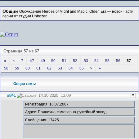
Общий
Обсуждение Heroes of Might and Magic: Olden Era — новой части
серии от студии Unfrozen.
Страница 57 из 67
«
<
7
47
49
50
51
52
53
54
55
56
57
58
59
60
61
62
63
64
65
>
»
Опции темы
#841
14.10.2025, 13:09
^
Регистрация: 16.07.2007
Адрес: Прянично-самоварно-ружейный завод
Сообщения: 17425