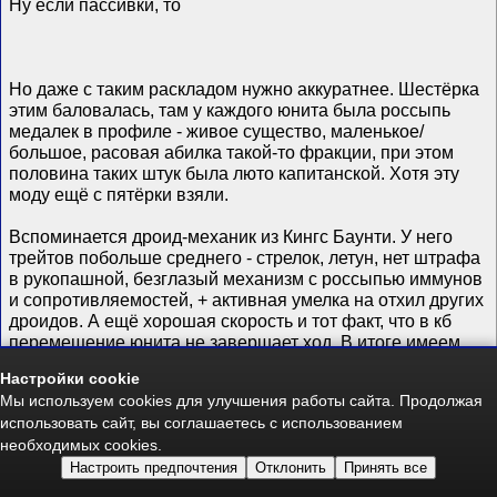
Ну если пассивки, то
Но даже с таким раскладом нужно аккуратнее. Шестёрка
этим баловалась, там у каждого юнита была россыпь
медалек в профиле - живое существо, маленькое/
большое, расовая абилка такой-то фракции, при этом
половина таких штук была люто капитанской. Хотя эту
моду ещё с пятёрки взяли.
Вспоминается дроид-механик из Кингс Баунти. У него
трейтов побольше среднего - стрелок, летун, нет штрафа
в рукопашной, безглазый механизм с россыпью иммунов
и сопротивляемостей, + активная умелка на отхил других
дроидов. А ещё хорошая скорость и тот факт, что в кб
перемещение юнита не завершает ход. В итоге имеем
одну из самых бесячих тварей игры, которые летают по
Настройки cookie
всей арене, стреляют и хиляются-ресаются, если их
Мы используем cookies для улучшения работы сайта. Продолжая
больше одного стека. И это ещё расовой гномьей умелки
использовать сайт, вы соглашаетесь с использованием
нет (в тех частях, где она появляется), т.к. тупая железяка.
необходимых cookies.
Не надо так...
Настроить предпочтения
Отклонить
Принять все
Nameless Hero