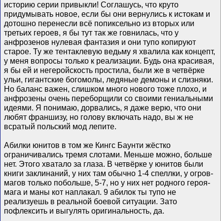
историю серии привыкли! Соглашусь, что круто
придумывать новое, если бы они вернулись к истокам и
дотошно перенесли всё попиксельно из вторых или
третьих героев, я бы тут так же говнилась, что у
анфрозенов нулевая фантазия и они тупо копируют
старое. Ту же тентаклевую ведьму я хвалила как концепт,
у меня вопросы только к реализации. Будь она красивая,
я бы ей и негеройскость простила, были же в четвëрке
ульи, гигантские богомолы, ледяные демоны и слизняки.
Но баланс важен, слишком много нового тоже плохо, и
анфрозены очень переборщили со своими гениальными
идеями. Я понимаю, дорвались, я даже верю, что они
любят франшизу, но голову включать надо, вы ж не
всратый польский мод лепите.
Абилки юнитов в том же Кингс Баунти жëстко
ограничивались тремя слотами. Меньше можно, больше
нет. Этого хватало за глаза. В четвëрке у юнитов были
книги заклинаний, у них там обычно 1-4 спеллки, у огров-
магов только побольше, 5-7, но у них нет родного героя-
мага и маны кот наплакал. 9 абилок ты тупо не
реализуешь в реальной боевой ситуации. Зато
пофлексить и выгулять оригинальность, да.