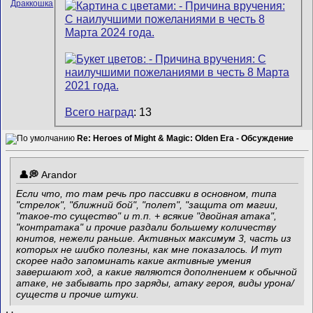
Всего наград
: 13
Re: Heroes of Might & Magic: Olden Era - Обсуждение
Arandor
Если что, то там речь про пассивки в основном, типа
"стрелок", "ближний бой", "полет", "защита от магии,
"такое-то существо" и т.п. + всякие "двойная атака",
"контратака" и прочие раздали большему количеству
юнитов, нежели раньше. Активных максимум 3, часть из
которых не шибко полезны, как мне показалось. И тут
скорее надо запоминать какие активные умения
завершают ход, а какие являются дополнением к обычной
атаке, не забывать про заряды, атаку героя, виды урона/
существ и прочие штуки.