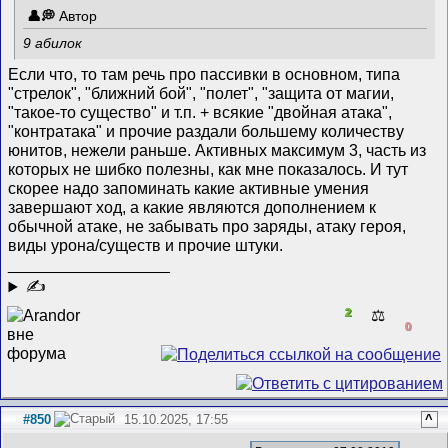
Автор
9 абилок
Если что, то там речь про пассивки в основном, типа
"стрелок", "ближний бой", "полет", "защита от магии,
"такое-то существо" и т.п. + всякие "двойная атака",
"контратака" и прочие раздали большему количеству
юнитов, нежели раньше. Активных максимум 3, часть из
которых не шибко полезны, как мне показалось. И тут
скорее надо запоминать какие активные умения
завершают ход, а какие являются дополнением к
обычной атаке, не забывать про заряды, атаку героя,
виды урона/существ и прочие штуки.
__________________
✍
2
⚖️
0
#850
15.10.2025, 17:55
^