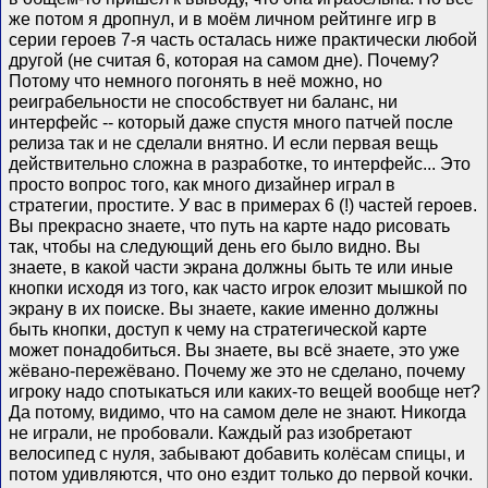
же потом я дропнул, и в моём личном рейтинге игр в
серии героев 7-я часть осталась ниже практически любой
другой (не считая 6, которая на самом дне). Почему?
Потому что немного погонять в неё можно, но
реиграбельности не способствует ни баланс, ни
интерфейс -- который даже спустя много патчей после
релиза так и не сделали внятно. И если первая вещь
действительно сложна в разработке, то интерфейс... Это
просто вопрос того, как много дизайнер играл в
стратегии, простите. У вас в примерах 6 (!) частей героев.
Вы прекрасно знаете, что путь на карте надо рисовать
так, чтобы на следующий день его было видно. Вы
знаете, в какой части экрана должны быть те или иные
кнопки исходя из того, как часто игрок елозит мышкой по
экрану в их поиске. Вы знаете, какие именно должны
быть кнопки, доступ к чему на стратегической карте
может понадобиться. Вы знаете, вы всё знаете, это уже
жёвано-пережёвано. Почему же это не сделано, почему
игроку надо спотыкаться или каких-то вещей вообще нет?
Да потому, видимо, что на самом деле не знают. Никогда
не играли, не пробовали. Каждый раз изобретают
велосипед с нуля, забывают добавить колёсам спицы, и
потом удивляются, что оно ездит только до первой кочки.