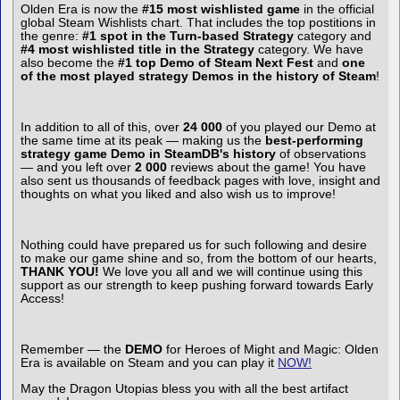
Olden Era is now the
#15 most wishlisted game
in the official
global Steam Wishlists chart. That includes the top postitions in
the genre:
#1 spot in the Turn-based Strategy
category and
#4 most wishlisted title in the Strategy
category. We have
also become the
#1 top Demo of Steam Next Fest
and
one
of the most played strategy Demos in the history of Steam
!
In addition to all of this, over
24 000
of you played our Demo at
the same time at its peak — making us the
best-performing
strategy game Demo in SteamDB's history
of observations
— and you left over
2 000
reviews about the game! You have
also sent us thousands of feedback pages with love, insight and
thoughts on what you liked and also wish us to improve!
Nothing could have prepared us for such following and desire
to make our game shine and so, from the bottom of our hearts,
THANK YOU!
We love you all and we will continue using this
support as our strength to keep pushing forward towards Early
Access!
Remember — the
DEMO
for Heroes of Might and Magic: Olden
Era is available on Steam and you can play it
NOW!
May the Dragon Utopias bless you with all the best artifact