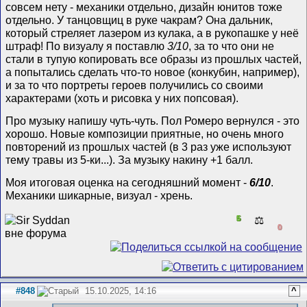
совсем нету - механики отдельно, дизайн юнитов тоже
отдельно. У танцовщиц в руке чакрам? Она дальник,
который стреляет лазером из кулака, а в рукопашке у неё
штраф! По визуалу я поставлю
3/10
, за то что они не
стали в тупую копировать все образы из прошлых частей,
а попытались сделать что-то новое (конкубин, например),
и за то что портреты героев получились со своими
характерами (хоть и рисовка у них попсовая).
Про музыку напишу чуть-чуть. Пол Ромеро вернулся - это
хорошо. Новые композиции приятные, но очень много
повторений из прошлых частей (в 3 раз уже используют
тему травы из 5-ки...). За музыку накину +1 балл.
Моя итоговая оценка на сегодняшний момент -
6/10
.
Механики шикарные, визуал - хрень.
5
⚖️
0
#848
15.10.2025, 14:16
^