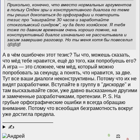
Прикольно, конечно, что вместо нормальных аргументов
в пользу Олден эры и конструктивного диалога по теме
ты решил докопаться до орфографии и повторить
тезис про "наиграйте 30 часов и заработайте
стокгольмский синдром", ну да дело хозяйское. Я тебя
тоже по давним временам очень хорошо помню, на
конструктивный диалог изначально не рассчитывала и
засим завершаю разговор. Но ты меня хотя бы повеселил
🤣🤣🤣
А в чём ошибочен этот тезис? Ты что, можешь сказать,
что мёд тебе нравится, ещё до того, как попробуешь его?
А игра — это сложнее, чем мёд, который можно
попробовать за секунду, а понять, что нравится, за две.
Тут все ваши диалоги неконструктивны. Потому что их не
видят разработчики. Вступайте в группу в "дискорде" и
там высказывайте свои, уже давно высказанные другими
и замеченные разработчиками, претензии. P. S. На
грубые орфографические ошибки я всегда обращаю
внимание. Потому что всеобщая безграмотность вокруг
уже достигла предела.
__________________
✍
0
⚖️
0