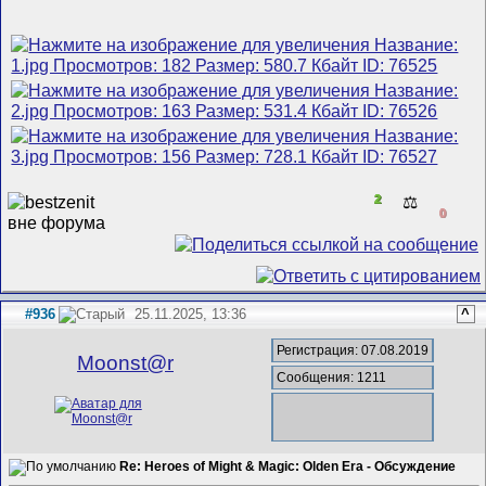
2
⚖️
0
#936
25.11.2025, 13:36
^
Регистрация: 07.08.2019
Mооnst@r
Сообщения: 1211
Re: Heroes of Might & Magic: Olden Era - Обсуждение