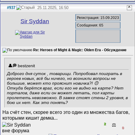
#937
25.11.2025, 16:50
^
Регистрация: 15.09.2023
Sir Syddan
Сообщения: 65
Re: Heroes of Might & Magic: Olden Era - Обсуждение
bestzenit
Доброго дня суток , товарищи. Попробовал поиграть в
героев новых, всё бы ничего, но возникли вопросы не
большие, может кто прояснит новичка?! 🙃
Откуда берётся враг, если его не видно на карте? Нет
порталов, даже если он может летать, пол карты
пролететь невозможно. В замке стоят стены 2 уровня, в
бою их нет. Как это понять?
На счёт стен, скорее всего это один из множества багов,
которыми кишит демка...
2
⚖️
0