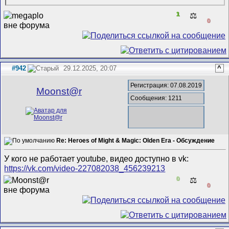
1
⚖️
0
#942
29.12.2025, 20:07
^
Регистрация: 07.08.2019
Mооnst@r
Сообщения: 1211
Re: Heroes of Might & Magic: Olden Era - Обсуждение
У кого не работает youtube, видео доступно в vk:
https://vk.com/video-227082038_456239213
0
⚖️
0