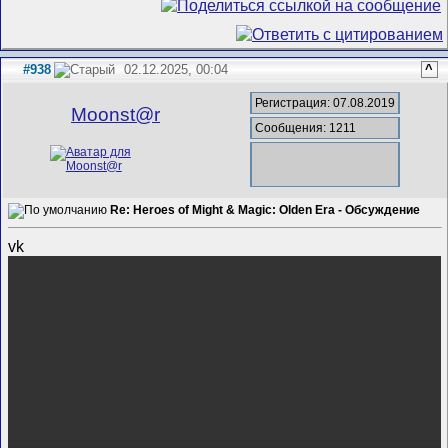
#938
02.12.2025, 00:04
^
Регистрация: 07.08.2019
Mооnst@r
Сообщения: 1211
Re: Heroes of Might & Magic: Olden Era - Обсуждение
vk