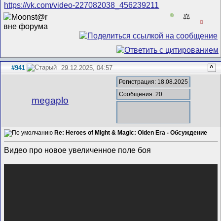
https://vk.com/video-227082038_456239211
0
⚖️
0
#941
29.12.2025, 04:57
^
Регистрация: 18.08.2025
Сообщения: 20
megaplo
Re: Heroes of Might & Magic: Olden Era - Обсуждение
Видео про новое увеличенное поле боя