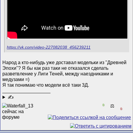
https://vk.com/video-227082038_456239211
Народ а кто-нибудь уже доставал модельки из "Древней
Эпохи"? Я бы как раз таки не отказался сделать
разветвление у Лиги Теней, между наездниками и
медузами =)
Я так понимаю что модели всё таки 3Д.
__________________
✍
0
⚖️
0