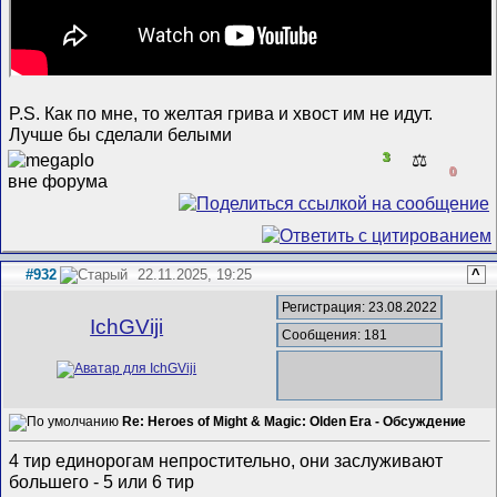
P.S. Как по мне, то желтая грива и хвост им не идут.
Лучше бы сделали белыми
3
⚖️
0
#932
22.11.2025, 19:25
^
Регистрация: 23.08.2022
IchGViji
Сообщения: 181
Re: Heroes of Might & Magic: Olden Era - Обсуждение
4 тир единорогам непростительно, они заслуживают
большего - 5 или 6 тир