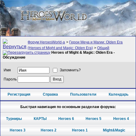
Форум HeroesWorld-а
>
Герои Меча и Магии: Olden Era
(Heroes of Might and Magic: Olden Era)
>
Общий
Heroes of Might & Magic: Olden Era -
Обсуждение
Имя
Запомнить?
Пароль
Регистрация
Справка
Пользователи
Календарь
Быстрая навигация по основным разделам форума:
Турниры
КАРТЫ
Heroes 6
Heroes 5
Heroes 4
Heroes 3
Heroes 2
Heroes 1
Might&Magic