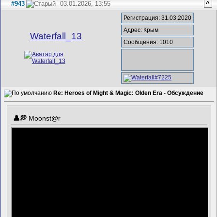
#943
03.01.2026, 13:55
^
Регистрация: 31.03.2020
Адрес: Крым
Waterfall_13
Сообщения: 1010
Re: Heroes of Might & Magic: Olden Era - Обсуждение
Mооnst@r