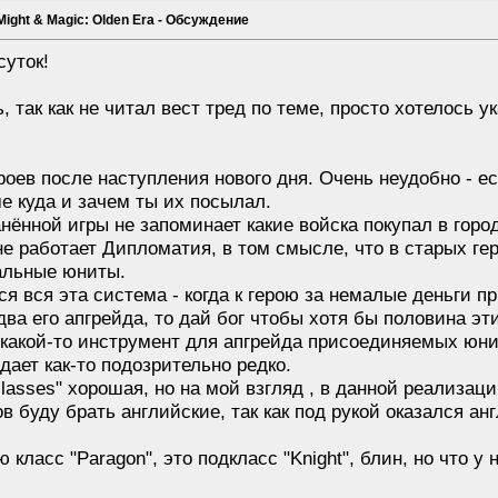
Might & Magic: Olden Era - Обсуждение
суток!
 так как не читал вест тред по теме, просто хотелось ук
ероев после наступления нового дня. Очень неудобно - е
е куда и зачем ты их посылал.
анённой игры не запоминает какие войска покупал в горо
не работает Дипломатия, в том смысле, что в старых ге
альные юниты.
ся вся эта система - когда к герою за немалые деньги 
два его апгрейда, то дай бог чтобы хотя бы половина э
какой-то инструмент для апгрейда присоединяемых юнит
адает как-то подозрительно редко.
classes" хорошая, но на мой взгляд , в данной реализац
 буду брать английские, так как под рукой оказался а
класс "Paragon", это подкласс "Knight", блин, но что у 