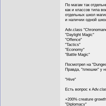
По магам так отдельны
как и классов типа вои
отдельных школ магии,
и наличии одной школы
Adv.class "Chronomanc
"Daylight Magic"
"Offence"
"Tactics"
"Economy"
"Battle Magic"
Посмотрел на "Dungeon
Правда, "плюшки" у н
"Hive"
Есть вопрос к Adv.class
+200% creature growth in
"Diplomacy"