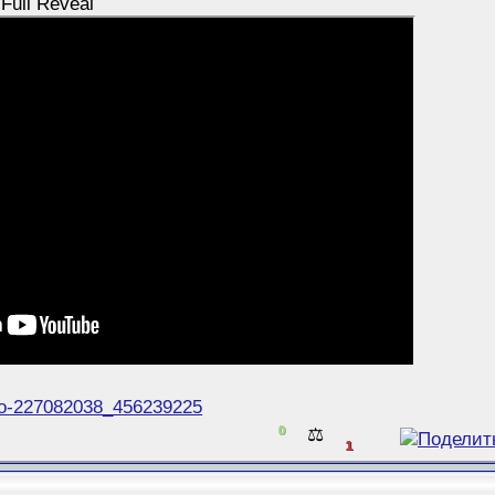
 Full Reveal
deo-227082038_456239225
0
⚖️
1