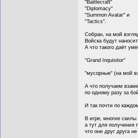
"Battlecraft"
"Diplomacy"
"Summon Avatar" и
"Tactics".
Собран, на мой взгляд 
Войска будут наносит
А что такого даёт уме
"Grand Inquisitor"
"мусорные" (на мой взгл
А что получаем взамен
по одному разу за бой?
И так почти по каждом
В игре, многие скилы с
а тут для получения п
что они друг друга не