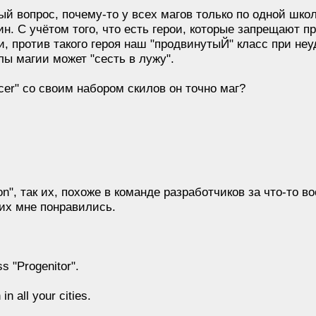
й вопрос, почему-то у всех магов только по одной шко
н. С учётом того, что есть герои, которые запрещают 
 против такого героя наш "продвинутыЙ" класс при не
 магии может "сесть в лужу".
er" со своим набором скилов он точно маг?
", так их, похоже в команде разработчиков за что-то в
их мне понравились.
 "Progenitor".
 all your cities.