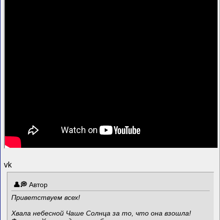
vk
Автор
Приветствуем всех!
Хвала небесной Чаше Солнца за то, что она взошла!