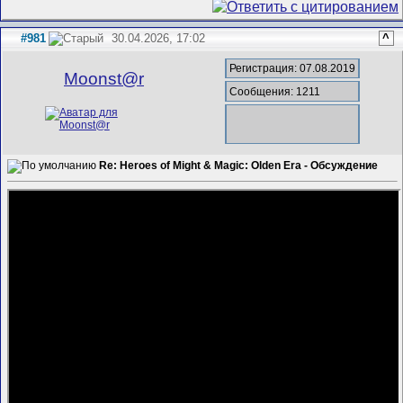
#981
30.04.2026, 17:02
^
Регистрация: 07.08.2019
Mооnst@r
Сообщения: 1211
Re: Heroes of Might & Magic: Olden Era - Обсуждение