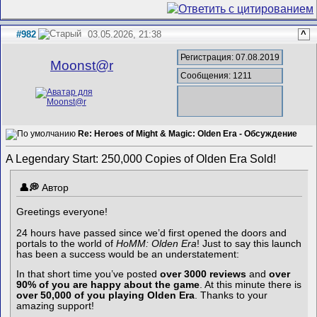
#982
03.05.2026, 21:38
^
Регистрация: 07.08.2019
Mооnst@r
Сообщения: 1211
Re: Heroes of Might & Magic: Olden Era - Обсуждение
A Legendary Start: 250,000 Copies of Olden Era Sold!
Автор
Greetings everyone!
24 hours have passed since we’d first opened the doors and
portals to the world of
HoMM:
Olden Era
! Just to say this launch
has been a success would be an understatement:
In that short time you’ve posted
over 3000 reviews
and
over
90% of you are happy about the game
. At this minute there is
over 50,000 of you playing Olden Era
. Thanks to your
amazing support!