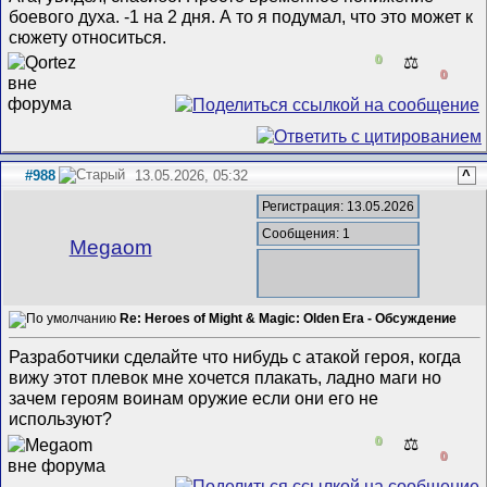
боевого духа. -1 на 2 дня. А то я подумал, что это может к
сюжету относиться.
0
⚖️
0
#988
13.05.2026, 05:32
^
Регистрация: 13.05.2026
Сообщения: 1
Megaom
Re: Heroes of Might & Magic: Olden Era - Обсуждение
Разработчики сделайте что нибудь с атакой героя, когда
вижу этот плевок мне хочется плакать, ладно маги но
зачем героям воинам оружие если они его не
используют?
0
⚖️
0