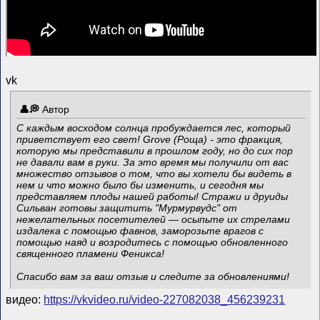
vk
Автор
С каждым восходом солнца пробуждается лес, который
приветствует его свет! Grove (Роща) - это фракция,
которую мы представили в прошлом году, но до сих пор
не давали вам в руки. За это время мы получили от вас
множество отзывов о том, что вы хотели бы видеть в
нем и что можно было бы изменить, и сегодня мы
представляем плоды нашей работы! Стражи и друиды
Сильван готовы защитить "Мурмурвудс" от
нежелательных посетителей — осыпьте их стрелами
издалека с помощью фавнов, заморозьте врагов с
помощью наяд и возродитесь с помощью обновленного
священного пламени Феникса!
Спасибо вам за ваш отзыв и следите за обновлениями!
видео:
https://vkvideo.ru/video-227082038_456239231