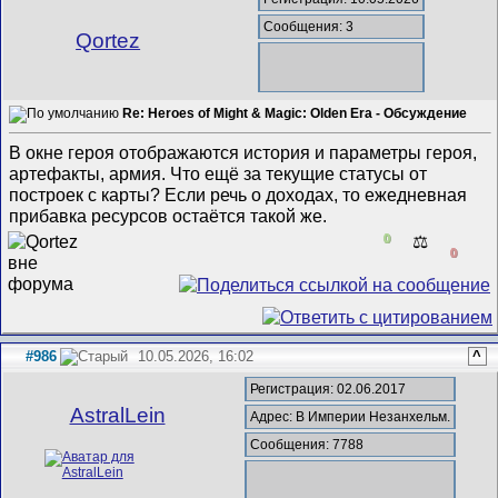
Сообщения: 3
Qortez
Re: Heroes of Might & Magic: Olden Era - Обсуждение
В окне героя отображаются история и параметры героя,
артефакты, армия. Что ещё за текущие статусы от
построек с карты? Если речь о доходах, то ежедневная
прибавка ресурсов остаётся такой же.
0
⚖️
0
#986
10.05.2026, 16:02
^
Регистрация: 02.06.2017
AstralLein
Адрес: В Империи Незанхельм.
Сообщения: 7788