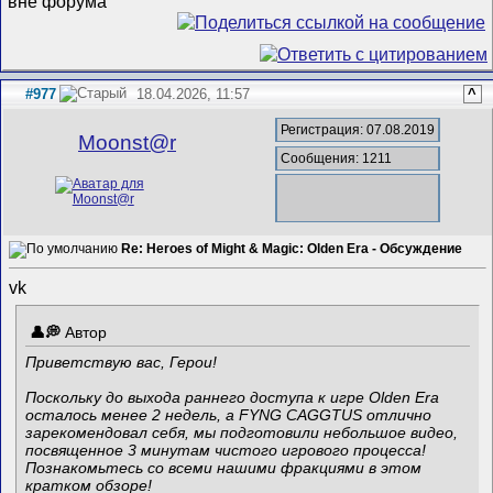
#977
18.04.2026, 11:57
^
Регистрация: 07.08.2019
Mооnst@r
Сообщения: 1211
Re: Heroes of Might & Magic: Olden Era - Обсуждение
vk
Автор
Приветствую вас, Герои!
Поскольку до выхода раннего доступа к игре Olden Era
осталось менее 2 недель, а FYNG CAGGTUS отлично
зарекомендовал себя, мы подготовили небольшое видео,
посвященное 3 минутам чистого игрового процесса!
Познакомьтесь со всеми нашими фракциями в этом
кратком обзоре!