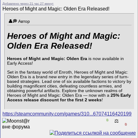
Добавлено через 21 час 27 минут
Heroes of Might and Magic: Olden Era Released!
Автор
Heroes of Might and Magic:
Olden Era Released!
Heroes of Might and Magic: Olden Era
is now available in
Early Access!
Set in the fantasy world of Enroth, Heroes of Might and Magic:
Olden Era is a brand new entry in the legendary series of turn-
based strategies. Lead one of six available factions to victory by
building magnificent cities, defeating countless armies, and
obtaining powerful artifacts. Explore the unknown realms of
Heroes of Might and Magic: Olden Era — now with a
25% Early
Access release discount for the first 2 weeks
!
https://steamcommunity.com/games/310...67074116420199
0
⚖️
0