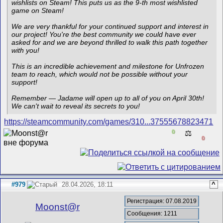
wishlists on Steam! This puts us as the 9-th most wishlisted
game on Steam!
We are very thankful for your continued support and interest in
our project! You're the best community we could have ever
asked for and we are beyond thrilled to walk this path together
with you!
This is an incredible achievement and milestone for Unfrozen
team to reach, which would not be possible without your
support!
Remember — Jadame will open up to all of you on April 30th!
We can't wait to reveal its secrets to you!
https://steamcommunity.com/games/310...37555678823471
0
⚖️
0
#979
28.04.2026, 18:11
^
Регистрация: 07.08.2019
Mооnst@r
Сообщения: 1211