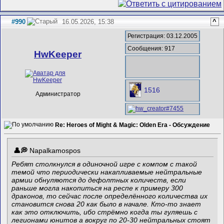
#990
16.05.2026, 15:38
^
Регистрация: 03.12.2005
Сообщения: 917
HwKeeper
1516
Администратор
Re: Heroes of Might & Magic: Olden Era - Обсуждение
Napalkamospos
Ребят столкнулся в одиночной игре с компом с такой
темой что периодически накапливаемые нейтральные
армии обнуляются до дефолтных количеств, если
раньше могла накопиться на респе к примеру 300
драконов, то сейчас после определённого количества их
становится снова 20 как было в начале. Кто-то знает
как это отключить, ибо стрёмно когда ты гуляешь с
легионами юнитов а вокруг по 20-30 нейтральных стоят