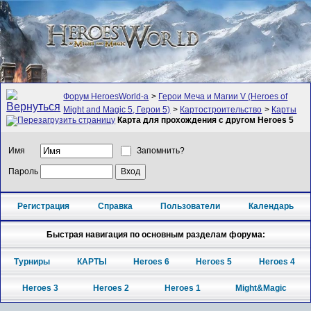
Форум HeroesWorld-а
>
Герои Меча и Магии V (Heroes of
Might and Magic 5, Герои 5)
>
Картостроительство
>
Карты
Карта для прохождения с другом Heroes 5
Имя
Запомнить?
Пароль
Регистрация
Справка
Пользователи
Календарь
Быстрая навигация по основным разделам форума:
Турниры
КАРТЫ
Heroes 6
Heroes 5
Heroes 4
Heroes 3
Heroes 2
Heroes 1
Might&Magic