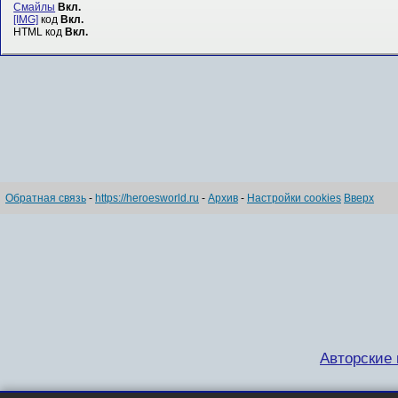
Смайлы
Вкл.
[IMG]
код
Вкл.
HTML код
Вкл.
Обратная связь
-
https://heroesworld.ru
-
Архив
-
Настройки cookies
Вверх
Авторские п