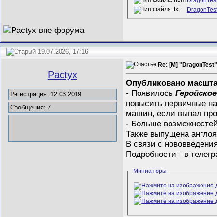
DragonTest
DragonTest 
19.07.2026, 17:16
Re: [M] "DragonTest
Pactyx
Опубликовано масштаб
- Появилось
Геройское
Регистрация: 12.03.2019
повысить первичные нав
Сообщения: 7
машин, если выпал про
- Больше возможностей
Также выпущена англоя
В связи с нововведения
Подробности - в телег
Миниатюры