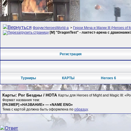
Форум HeroesWorld-а
>
Герои Меча и Магии III (Heroes of M
[M] "DragonTest" - лактест-арена с драконами
Регистрация
Турниры
КАРТЫ
Heroes 6
Карты: Рог Бездны / HOTA
Карты для Heroes of Might and Magic III: «Р
Формат названия тем:
[РАЗМЕР] «НАЗВАНИЕ» — «NAME ENG»
Тема с картой должна быть оформлена по
образцу
.