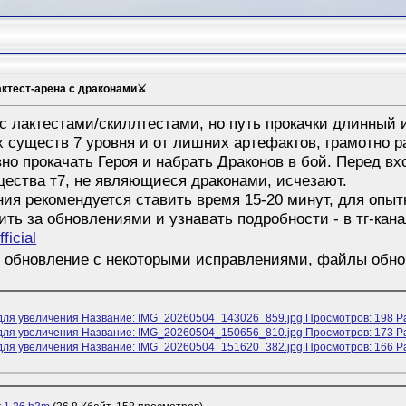
лактест-арена с драконами⚔
 с лактестами/скиллтестами, но путь прокачки длинный
х существ 7 уровня и от лишних артефактов, грамотно 
 прокачать Героя и набрать Драконов в бой. Перед вхо
ества т7, не являющиеся драконами, исчезают.
ния рекомендуется ставить время 15-20 минут, для опыт
ть за обновлениями и узнавать подробности - в тг-кан
ficial
о обновление с некоторыми исправлениями, файлы обнов