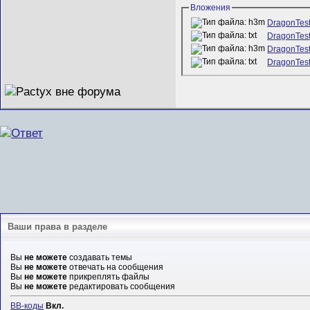
Вложения
DragonTest
DragonTest 
DragonTest
DragonTest 
Ваши права в разделе
Вы
не можете
создавать темы
Вы
не можете
отвечать на сообщения
Вы
не можете
прикреплять файлы
Вы
не можете
редактировать сообщения
BB-коды
Вкл.