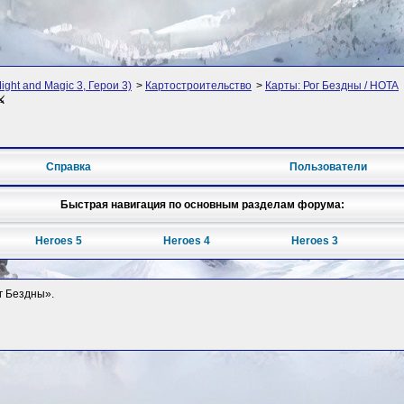
ight and Magic 3, Герои 3)
>
Картостроительство
>
Карты: Рог Бездны / HOTA
⚔
Справка
Пользователи
Быстрая навигация по основным разделам форума:
Heroes 5
Heroes 4
Heroes 3
ог Бездны».