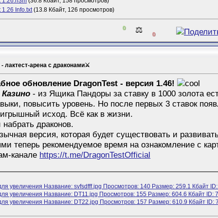
 1.26.h3m
(36.8 Кбайт, 158 просмотров)
1.26 Info.txt
(13.8 Кбайт, 126 просмотров)
0
⚖️
0
" - лактест-арена с драконами⚔
ное обновление DragonTest - версия 1.46!
 Казино
- из Ящика Пандоры за ставку в 1000 золота ес
ыки, повысить уровень. Но после первых 3 ставок появ
игрышный исход. Всё как в жизни.
 набрать драконов.
зычная версия, которая будет существовать и развиват
ми теперь рекомендуемое время на ознакомление с картой
рам-канале
https://t.me/DragonTestOfficial