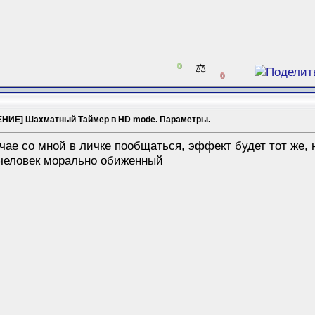
0
⚖️
0
НИЕ] Шахматный Таймер в HD mode. Параметры.
чае со мной в личке пообщаться, эффект будет тот же, 
 человек морально обиженный