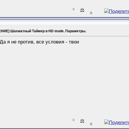
0
⚖️
0
НИЕ] Шахматный Таймер в HD mode. Параметры.
а я не против, все условия - твои
0
⚖️
0