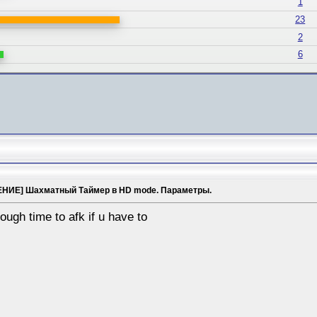
1
23
2
6
НИЕ] Шахматный Таймер в HD mode. Параметры.
ugh time to afk if u have to