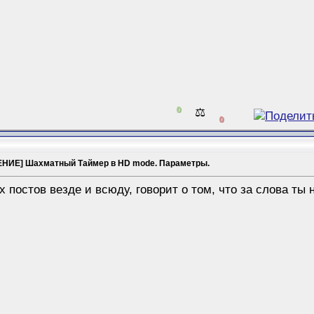
0
⚖️
0
НИЕ] Шахматный Таймер в HD mode. Параметры.
х постов везде и всюду, говорит о том, что за слова ты