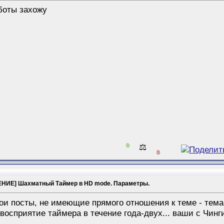
аботы захожу
0
⚖️
0
НИЕ] Шахматный Таймер в HD mode. Параметры.
ои посты, не имеющие прямого отношения к теме - тема
 восприятие таймера в течение года-двух... ваши с Чин