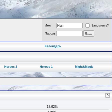
Имя
Запомнить?
Пароль
Календарь
Heroes 2
Heroes 1
Might&Magic
^
18.92%