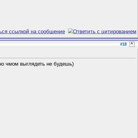
#18
^
но чмом выглядеть не будешь)