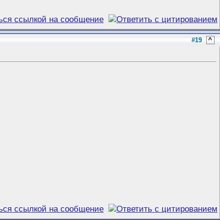
#19
^