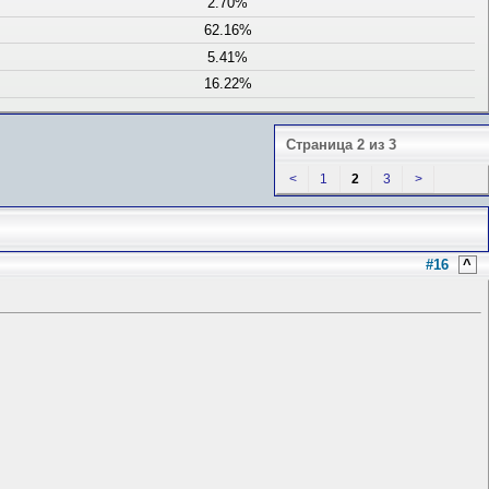
2.70%
62.16%
5.41%
16.22%
Страница 2 из 3
<
1
2
3
>
#16
^