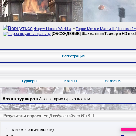
Форум HeroesWorld-а
>
Герои Меча и Магии III (Heroes of M
[ОБСУЖДЕНИЕ] Шахматный Таймер в HD mode
Регистрация
Турниры
КАРТЫ
Heroes 6
Архив турниров
Архив старых турнирных тем.
Результаты опроса
: На Джебусе таймер 60+8+1
1. Близок к оптимальному