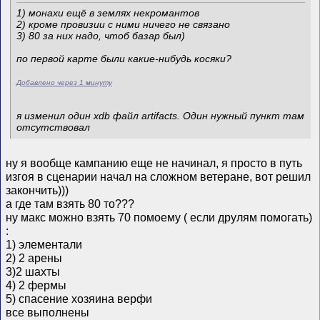
1) монахи ещё в землях некромантов
2) кроме провизии с ними ничего не связано
3) 80 за них надо, чтоб базар был)
по первой карте были какие-нибудь косяки?
Добавлено через 1 минуту
я изменил один xdb файл artifacts. Один нужный пункт там
отсутствовал
ну я вообще кампанию еще не начинал, я просто в путь
изгоя в сценарии начал на сложном ветеране, вот решил
закончить)))
а где там взять 80 то???
ну макс можно взять 70 помоему ( если друлям помогать)
:
1) элементали
2) 2 арены
3)2 шахты
4) 2 фермы
5) спасение хозяина верфи
все выполнены