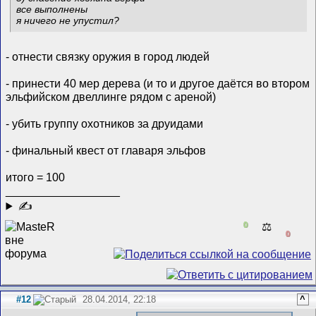
все выполнены
я ничего не упустил?
- отнести связку оружия в город людей
- принести 40 мер дерева (и то и другое даётся во втором
эльфийском двеллинге рядом с ареной)
- убить группу охотников за друидами
- финальный квест от главаря эльфов
итого = 100
__________________
✍
0
⚖️
0
#12
28.04.2014, 22:18
^