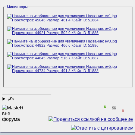
Миниатюры
__________________
✍
6
⚖️
0