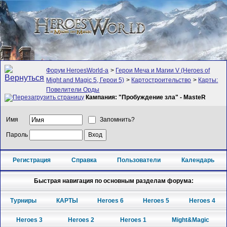
Форум HeroesWorld-а
>
Герои Меча и Магии V (Heroes of
Might and Magic 5, Герои 5)
>
Картостроительство
>
Карты:
Повелители Орды
Кампания: "Пробуждение зла" - MasteR
Имя
Запомнить?
Пароль
Регистрация
Справка
Пользователи
Календарь
Быстрая навигация по основным разделам форума:
Турниры
КАРТЫ
Heroes 6
Heroes 5
Heroes 4
Heroes 3
Heroes 2
Heroes 1
Might&Magic