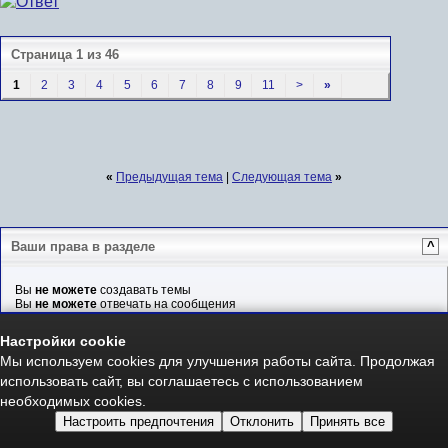
Страница 1 из 46
1
2
3
4
5
6
7
8
9
11
>
»
«
Предыдущая тема
|
Следующая тема
»
Ваши права в разделе
^
Вы
не можете
создавать темы
Вы
не можете
отвечать на сообщения
Вы
не можете
прикреплять файлы
Вы
не можете
редактировать сообщения
Настройки cookie
Мы используем cookies для улучшения работы сайта. Продолжая
BB-коды
Вкл.
Смайлы
Вкл.
использовать сайт, вы соглашаетесь с использованием
[IMG]
код
Вкл.
необходимых cookies.
HTML код
Вкл.
Настроить предпочтения
Отклонить
Принять все