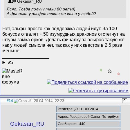
Gekasan_RU
Ясно. Тогда получу таки 80 репы))
А финалка у эльфов такая же как и у людей?
Нет, эльфы просто как поддержка людей идут. За 100
бонусов отвалят + 50 изумрудных драконов отстегнут на
штурм замка орков. Делать финалку за эльфов такую же
как у людей смысла нет, так как у них квестов в 2,5 раза
меньше
__________________
✍
0
⚖️
0
#14
28.04.2014, 22:23
^
Регистрация: 11.03.2014
Адрес: Город герой Санкт-Петербург
Gekasan_RU
Сообщения: 440