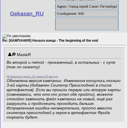
Адрес: Город герой Санкт-Петербург
Gekasan_RU
Сообщения: 440
Re: [КАМПАНИЯ] Начало конца - The beginning of the end
MasteR
Во второй и пятой - прокаченный, в остальных - с нуля.
(так по сюжету)
Добавлено через 20 часов 20 минут
Обновлена версия кампании. Изменения коснулись только
3-ей карты (добавлен Скипетр Преисподней в список
артефактов). Если вы прошли первую или вторую карты
(сомневаюсь, что кто-то успел обе пройти), можете
спокойно заменить файл кампании на новый, ещё раз
загрузить и продолжить проходить дальше.
Исправленная ошибка несмертельна, просто вместо
скипетра преисподней у героя в артефактах Фрида
торчать будет.