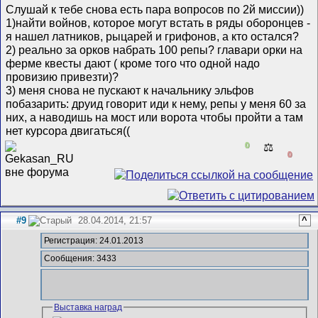
Слушай к тебе снова есть пара вопросов по 2й миссии))
1)найти войнов, которое могут встать в ряды оборонцев -
я нашел латников, рыцарей и грифонов, а кто остался?
2) реально за орков набрать 100 репы? главари орки на
ферме квесты дают ( кроме того что одной надо
провизию привезти)?
3) меня снова не пускают к начальнику эльфов
побазарить: друид говорит иди к нему, репы у меня 60 за
них, а наводишь на мост или ворота чтобы пройти а там
нет курсора двигаться((
0
⚖️
0
#9
28.04.2014, 21:57
^
Регистрация: 24.01.2013
Сообщения: 3433
Выставка наград