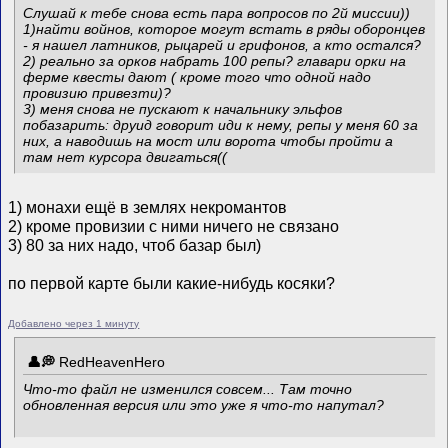
Слушай к тебе снова есть пара вопросов по 2й миссии))
1)найти войнов, которое могут встать в ряды оборонцев
- я нашел латников, рыцарей и грифонов, а кто остался?
2) реально за орков набрать 100 репы? главари орки на
ферме квесты дают ( кроме того что одной надо
провизию привезти)?
3) меня снова не пускают к начальнику эльфов
побазарить: друид говорит иди к нему, репы у меня 60 за
них, а наводишь на мост или ворота чтобы пройти а
там нет курсора двигаться((
1) монахи ещё в землях некромантов
2) кроме провизии с ними ничего не связано
3) 80 за них надо, чтоб базар был)
по первой карте были какие-нибудь косяки?
Добавлено через 1 минуту
RedHeavenHero
Что-то файл не изменился совсем... Там точно
обновленная версия или это уже я что-то напутал?