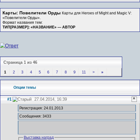
Карты: Повелители Орды
Карты для Heroes of Might and Magic V:
«Повелители Орды».
Формат названия тем:
ТИП[РАЗМЕР]: «НАЗВАНИЕ» — АВТОР
Страница 1 из 46
1
2
3
4
5
6
7
8
9
11
>
»
Опции темы
#1
27.04.2014, 16:39
^
Регистрация: 24.01.2013
Сообщения: 3433
Выставка наград