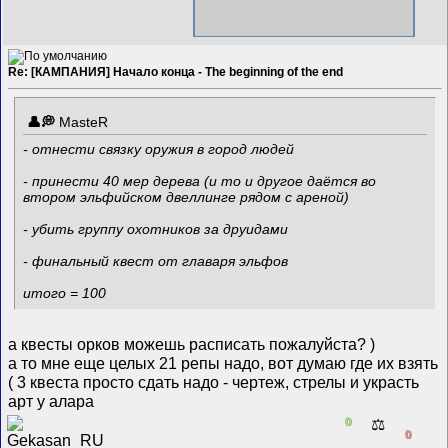
Re: [КАМПАНИЯ] Начало конца - The beginning of the end
MasteR
- отнести связку оружия в город людей
- принести 40 мер дерева (и то и другое даётся во
втором эльфийском двеллинге рядом с ареной)
- убить группу охотников за друидами
- финальный квест от главаря эльфов
итого = 100
а квесты орков можешь расписать пожалуйста? )
а то мне еще целых 21 репы надо, вот думаю где их взять
( 3 квеста просто сдать надо - чертеж, стрелы и украсть
арт у алара
0
⚖️
0