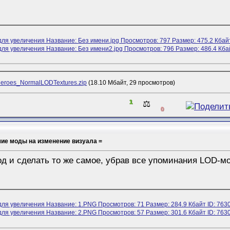
eroes_NormalLODTextures.zip
(18.10 Мбайт, 29 просмотров)
1
⚖️
0
шие моды на изменение визуала =
д и сделать то же самое, убрав все упоминания LOD-м