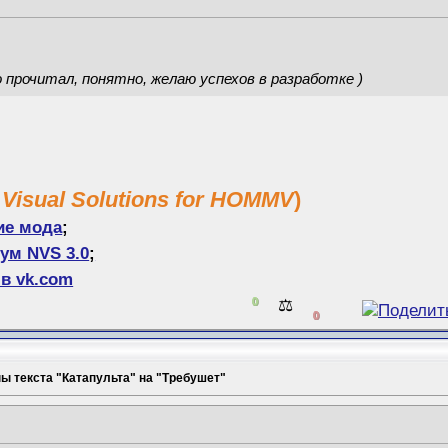
о прочитал, понятно, желаю успехов в разработке )
 Visual Solutions for HOMMV
)
ие мода
;
ум NVS 3.0
;
в vk.com
0
⚖️
0
ы текста "Катапульта" на "Требушет"