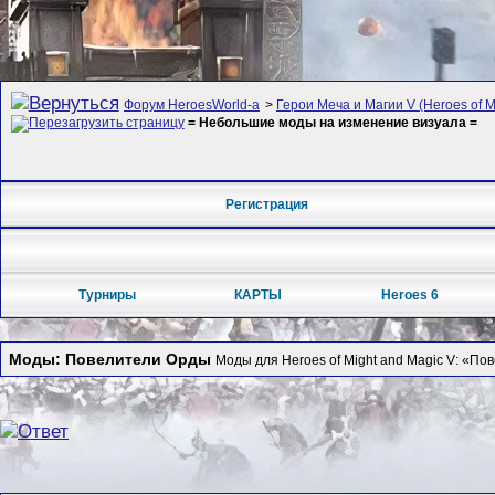
Форум HeroesWorld-а
>
Герои Меча и Магии V (Heroes of Mi
= Небольшие моды на изменение визуала =
Регистрация
Турниры
КАРТЫ
Heroes 6
Моды: Повелители Орды
Моды для Heroes of Might and Magic V: «По