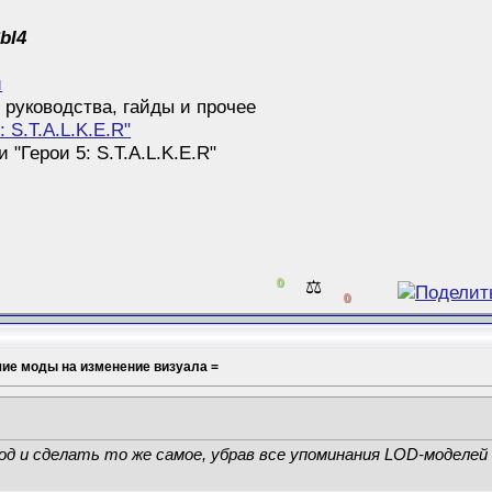
bI4
й
 руководства, гайды и прочее
: S.T.A.L.K.E.R"
"Герои 5: S.T.A.L.K.E.R"
0
⚖️
0
шие моды на изменение визуала =
д и сделать то же самое, убрав все упоминания LOD-моделей