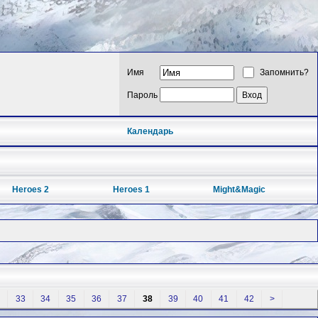
Имя
Запомнить?
Пароль
Календарь
Heroes 2
Heroes 1
Might&Magic
33
34
35
36
37
38
39
40
41
42
>