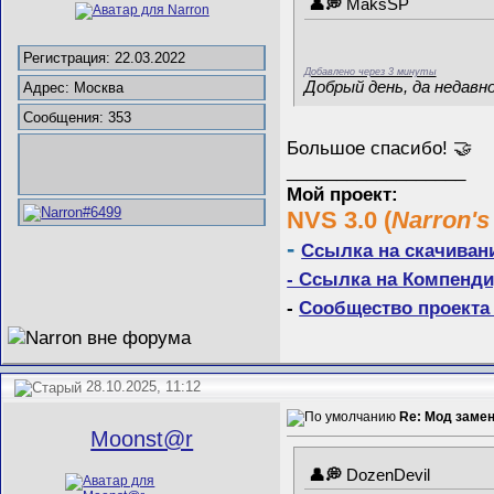
MaksSP
Регистрация: 22.03.2022
Добавлено через 3 минуты
Добрый день, да недавн
Адрес: Москва
Сообщения: 353
Большое спасибо! 🤝
__________________
Мой проект:
NVS 3.0 (
Narron's
-
Ссылка на скачиван
- Ссылка на Компенди
-
Сообщество проекта 
28.10.2025, 11:12
Re: Мод замен
Mооnst@r
DozenDevil