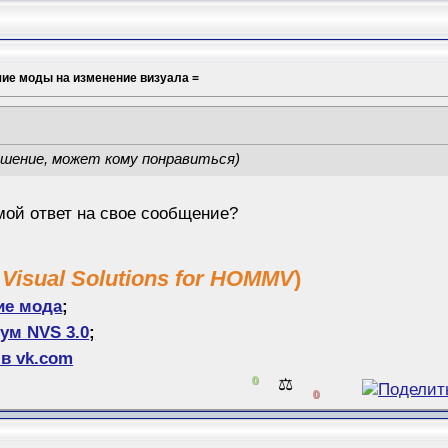
шие моды на изменение визуала =
ешение, может кому понравиться)
мой ответ на свое сообщение?
 Visual Solutions for HOMMV
)
ие мода
;
ум NVS 3.0
;
в vk.com
0
⚖️
0