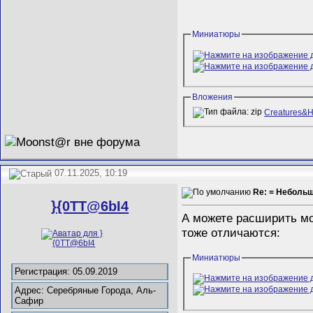
Миниатюры
Вложения
Creatures&H
07.11.2025, 10:19
Re: = Неболь
}{0TT@6bI4
А можете расширить мо
тоже отличаются:
Миниатюры
Регистрация: 05.09.2019
Адрес: Серебряные Города, Аль-
Сафир