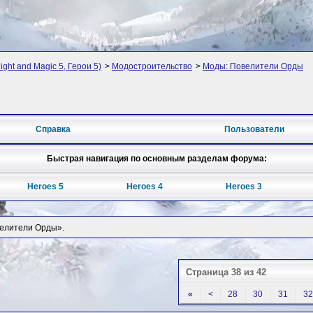
ght and Magic 5, Герои 5)
>
Модостроительство
>
Моды: Повелители Орды
Справка
Пользователи
Быстрая навигация по основным разделам форума:
Heroes 5
Heroes 4
Heroes 3
велители Орды».
Страница 38 из 42
«
<
28
30
31
32