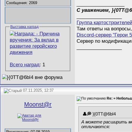
Сообщения: 2069
__________________
С уважением, }{0TT@6
_________________
Группа картостроителе
Выставка наград
Там ответы на вопросы,
Discord-сервер "Герои 5
Сервер по модификации 
_________________
Всего наград
: 1
07.11.2025, 12:37
Re: = Неболь
Mооnst@r
}{0TT@6bI4
А можете расширить мо
отличаются:
Регистрация: 07.08.2019