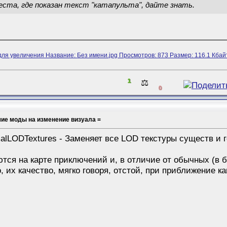
еста, где показан текст "катапульта", дайте знать.
1
⚖️
0
шие моды на изменение визуала =
alLODTextures - Заменяет все LOD текстуры существ и 
тся на карте приключений и, в отличие от обычных (в бо
 их качество, мягко говоря, отстой, при приближение к