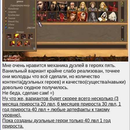
Мне очень нравится механика дуэлей в героях пять.
Ванильный вариант крайне слабо реализован, точнее
они молодцы что всё сделали, но количество
контента(дуэльных героев) и качество(существа/навыки)
довольно скудное получилось.
Не беда, сделаю сам! =)
Ну что же, вариантов будет скорее всего несколько (3
месяца прироста 20 лвл, 6 месяцев прироста 30 лвл, 1
год прироста 40 лвл + любые артефакты к такому
уровню).
Пока созданы дуэльные герои только 40 лвл 1 год
прироста.