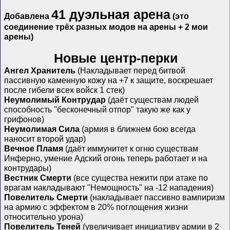
41 дуэльная арена
Добавлена
(это
соединение трёх разных модов на арены + 2 мои
арены)
Новые центр-перки
Ангел Хранитель
(Накладывает перед битвой
пассивную каменную кожу на +7 к защите, воскрешает
после гибели всех войск 1 стек)
Неумолимый Контрудар
(даёт существам людей
способность "бесконечный отпор" такую же как у
грифонов)
Неумолимая Сила
(армия в ближнем бою всегда
наносит второй удар)
Вечное Пламя
(даёт иммунитет к огню существам
Инферно, умение Адский огонь теперь работает и на
контрудары)
Вестник Смерти
(все существа нежити при атаке по
врагам накладывают "Немощность" на -12 нападения)
Повелитель Смерти
(накладывает пассивно вампиризм
на армию с эффектом в 20% поглощения жизни
относительно урона)
Повелитель Теней
(увеличивает инициативу армии в 2