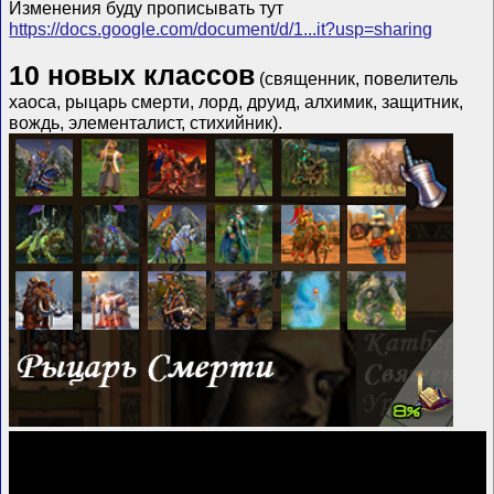
Изменения буду прописывать тут
https://docs.google.com/document/d/1...it?usp=sharing
10 новых классов
(священник, повелитель
хаоса, рыцарь смерти, лорд, друид, алхимик, защитник,
вождь, элементалист, стихийник).