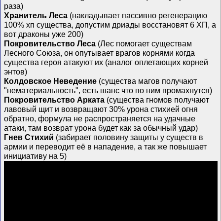
раза)
Хранитель Леса
(накладывает пассивно регенерацию
100% хп существа, допустим дриады восстановят 6 ХП, а
вот драконы уже 200)
Покровительство Леса
(Лес помогает существам
Лесного Союза, он опутывает врагов корнями когда
существа героя атакуют их (аналог оплетающих корней
энтов)
Колдовское Неведение
(существа магов получают
"нематериальность", есть шанс что по ним промахнутся)
Покровительство Арката
(существа гномов получают
лавовый щит и возвращают 30% урона стихией огня
обратно, формула не распространяется на удачные
атаки, там возврат урона будет как за обычный удар)
Гнев Стихий
(забирает половину защиты у существ в
армии и переводит её в нападение, а так же повышает
инициативу на 5)