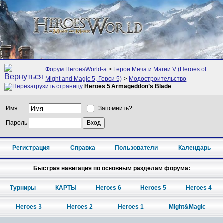
Форум HeroesWorld-а
>
Герои Меча и Магии V (Heroes of
Might and Magic 5, Герои 5)
>
Модостроительство
Heroes 5 Armageddon’s Blade
Имя
Запомнить?
Пароль
Регистрация
Справка
Пользователи
Календарь
Быстрая навигация по основным разделам форума:
Турниры
КАРТЫ
Heroes 6
Heroes 5
Heroes 4
Heroes 3
Heroes 2
Heroes 1
Might&Magic