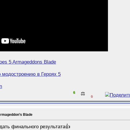
oes 5 Armageddons Blade
о модостроению в Героях 5
n
6
⚖️
0
Armageddon’s Blade
ждать финального результата👍