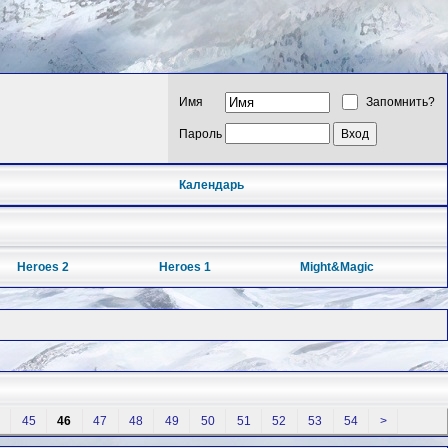
Имя
Запомнить?
Пароль
Календарь
Heroes 2
Heroes 1
Might&Magic
45
46
47
48
49
50
51
52
53
54
>