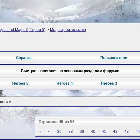
ght and Magic 5, Герои 5)
>
Модостроительство
Справка
Пользователи
Быстрая навигация по основным разделам форума:
Heroes 5
Heroes 4
Heroes 3
агии V.
Страница 46 из 54
«
<
36
38
39
40
41
42
43
44