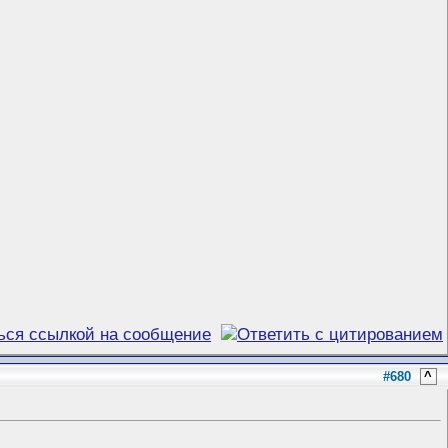
#680
^