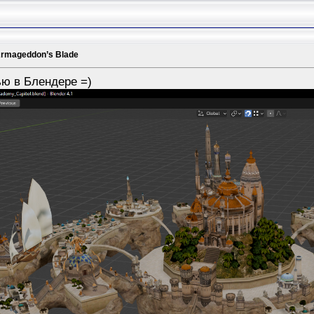
Armageddon’s Blade
ью в Блендере =)