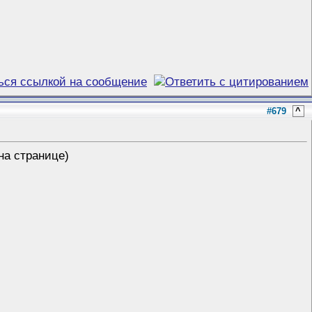
#679
^
на странице)