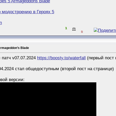
oes 5 Armageddons Blade
о модостроению в Героях 5
n
1
⚖️
0
Armageddon’s Blade
 патч v07.07.2024
https://boosty.to/waterfall
(первый пост 
4.2024 стал общедоступным (второй пост на странице)
вой версии: