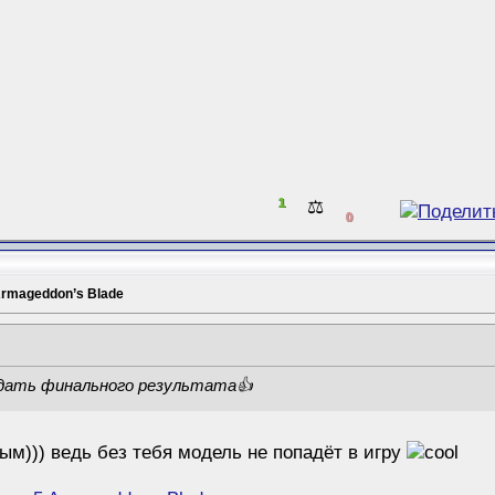
1
⚖️
0
Armageddon’s Blade
 ждать финального результата👍
ым))) ведь без тебя модель не попадёт в игру