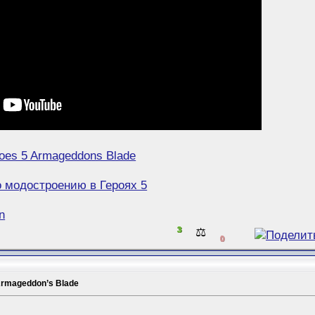
oes 5 Armageddons Blade
о модостроению в Героях 5
n
3
⚖️
0
Armageddon’s Blade