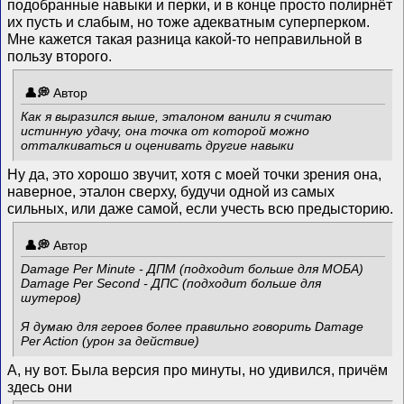
подобранные навыки и перки, и в конце просто полирнёт
их пусть и слабым, но тоже адекватным суперперком.
Мне кажется такая разница какой-то неправильной в
пользу второго.
Автор
Как я выразился выше, эталоном ванили я считаю
истинную удачу, она точка от которой можно
отталкиваться и оценивать другие навыки
Ну да, это хорошо звучит, хотя с моей точки зрения она,
наверное, эталон сверху, будучи одной из самых
сильных, или даже самой, если учесть всю предысторию.
Автор
Damage Per Minute - ДПМ (подходит больше для МОБА)
Damage Per Second - ДПС (подходит больше для
шутеров)
Я думаю для героев более правильно говорить Damage
Per Action (урон за действие)
А, ну вот. Была версия про минуты, но удивился, причём
здесь они