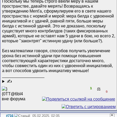
Поскольку мы теперь строго ввели меру в нашем
пространстве, давайте мерять! Возвращаясь к
утверждению Ment'а, сформулируем его в свете нашего
пространства с нормой и мерой: мера билда с удвоенной
инициативой и с удачей, равной пяти, больше меры
билда с истинной удачей. Это не доказано, поскольку
существует много контрбилдов (таких фиксированных
армий), которые не оставят нам 5 удачи в бою, но всего 2,
которые "законтрят" истинную удачу (или больше?).
Без математики говоря, способов получить увеличение
урона без истинной удачи при помощи повышения
соответствующей характеристики достаточно много,
чтобы совместить один из них с удвоенной инициативой,
а вот способов удвоить инициативу меньше!
__________________
✍
1
⚖️
0
#716
05.02.2025, 02:05
^