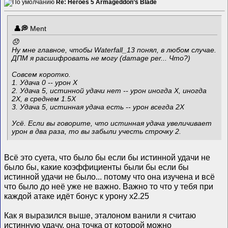
Re: Heroes 5 Armageddon’s Blade
Ment
😞
Ну мне главное, чтобы Waterfall_13 понял, в любом случае.
ДПМ я расшифровать не могу (damage per... Что?)
Совсем коротко.
1. Удача 0 -- урон X
2. Удача 5, истинной удачи нет -- урон иногда X, иногда
2X, в среднем 1.5X
3. Удача 5, истинная удача есть -- урон всегда 2X
Усё. Если вы говорите, что истинная удача увеличивает
урон в два раза, то вы забыли учесть строчку 2.
Всё это суета, что было бы если бы истинной удачи не
было бы, какие коэффициенты были бы если бы
истинной удачи не было... потому что она изучена и всё
что было до неё уже не важно. Важно то что у тебя при
каждой атаке идёт бонус к урону х2.25
Как я выразился выше, эталоном ванили я считаю
истинную удачу, она точка от которой можно