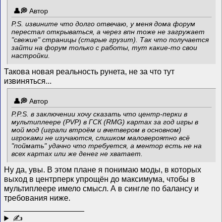
Автор
P.S. извините что долго отвечаю, у меня дома форум
перестал открываться, а через впн тоже не загружает
"свежие" страницы (старые грузит). Так что получается
зайти на форум только с работы, тут какие-то свои
настройки.
Такова новая реальность рунета, не за что тут
извиняться...
Автор
P.P.S. в заключении хочу сказать что центр-перки в
мультиплеере (PVP) в ГСК (RMG) картах за год игры в
мой мод (играли втроём и вчетвером в основном)
игроками не изучаются, слишком маловероятно всё
"поймать" удачно что требуется, а ментор есть не на
всех картах или же денег не хватает.
Ну да, увы. В этом плане я понимаю моды, в которых
выход в центрперк упрощён до максимума, чтобы в
мультиплеере имело смысл. А в сингле по балансу и
требования ниже.
__________________
✍