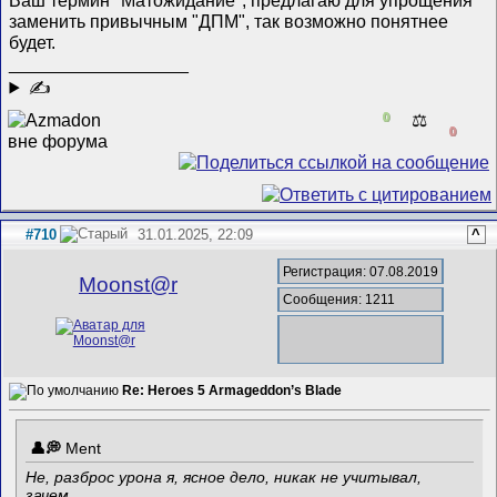
заменить привычным "ДПМ", так возможно понятнее
будет.
__________________
✍
0
⚖️
0
#710
31.01.2025, 22:09
^
Регистрация: 07.08.2019
Mооnst@r
Сообщения: 1211
Re: Heroes 5 Armageddon’s Blade
Ment
Не, разброс урона я, ясное дело, никак не учитывал,
зачем.