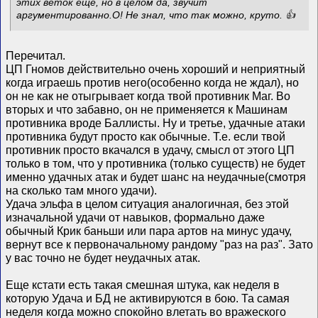
этих веток ещё, но в целом да, звучит
аргументированно.О! Не знал, что так можно, круто. 👍
Перечитал.
ЦП Гномов действительно очень хороший и неприятный
когда играешь против него(особенно когда не ждал), но
он не как не отыгрывает когда твой противник Маг. Во
вторых и что забавно, он не применяется к Машинам
противника вроде Баллисты. Ну и третье, удачные атаки
противника будут просто как обычные. Т.е. если твой
противник просто вкачался в удачу, смысл от этого ЦП
только в том, что у противника (только существ) не будет
именно удачных атак и будет шанс на неудачные(смотря
на сколько там много удачи).
Удача эльфа в целом ситуация аналогичная, без этой
изначальной удачи от навыков, формально даже
обычный Крик баньши или пара артов на минус удачу,
вернут все к первоначальному рандому "раз на раз". Зато
у вас точно не будет неудачных атак.
Еще кстати есть такая смешная штука, как неделя в
которую Удача и БД не активируются в бою. Та самая
неделя когда можно спокойно влетать во вражеского