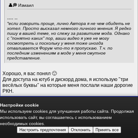
Измаил
---- --
*если говорить проще, лично Автора я не чем обидеть не
хотел. Просто высказал немного личного мнения. Я редко
пишу в вашей теме, но слежу за развитием мода. Однако
с "понятно каких" пор, ваши видео я уже не могу
посмотреть и поскольку у меня тоже иногда
отваливается Форум что-то я пропускаю. Т.ч. по
последним изменениям в моде у меня смутное
представление.
Хорошо, я вас понял 🙂
Для доступа на ютуб и дискорд дома, я использую "три
весёлых буквы" на которые меня послали наши дорогие
РКН.
Как уже выше писал, центр-перки я в первую очередь
Настройки cookie
рассматриваю как развлекательный PVE контент. Есть
Мы используем cookies для улучшения работы сайта. Продолжая
шанс изучить их в PVP, но вероятность мала и если
использовать сайт, вы соглашаетесь с использованием
окажется выход в него слишком лёгким, я всегда готов
необходимых cookies.
это усложнить. Мод развивается, медленно, но
Настроить предпочтения
Отклонить
Принять все
постепенно и правки баланса всегда вносятся и будут,
относительно отзывов игроков и нововведений. Я не