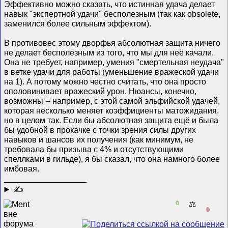
Эффективно можно сказать, что истинная удача делает
навык "экспертной удачи" бесполезным (так как obsolete,
заменился более сильным эффектом).
В противовес этому дворфья абсолютная защита ничего
не делает бесполезным из того, что мы для неё качали.
Она не требует, например, умения "смертельная неудача"
в ветке удачи для работы (уменьшение вражеской удачи
на 1). А потому можно честно считать, что она просто
ополовинивает вражеский урон. Нюансы, конечно,
возможны -- например, с этой самой эльфийской удачей,
которая несколько меняет коэффициенты матожидания,
но в целом так. Если бы абсолютная защита ещё и была
бы удобной в прокачке с точки зрения силы других
навыков и шансов их получения (как минимум, не
требовала бы призыва с 4% и отсутствующими
спеллками в гильде), я бы сказал, что она намного более
имбовая.
__________________
✍
0
⚖️
0