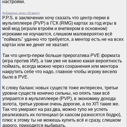
настройки.
Добавлено через 18 минут
P.P.S. в заключении хочу сказать что центр-перки в
мультиплеере (PVP) в ГСК (RMG) картах за год игры в
мой мод (играли втроём и вчетвером в основном)
игроками не изучаются, слишком маловероятно всё
"поймать" удачно что требуется, а ментор есть не на всех
картах или же денег не хватает.
Так что центр-перки больше прерогатива PVE формата
(игра против ИИ), а там уже не важно какая вероятность
поймать, всегда можно через сохранения или ментора
накрутить себе что надо, главное чтобы игроку весело
было в PVE.
К слову баланс новых существ тоже интересен, третьи
уровни существ конечно сильны, но опять таки всё
упирается в мультиплеере (PVP), в экономику дохода
золота, третьи уровни очень дорогие, а по ХП такие же.
Так что умирают на раз два, можно тупо не успеть
реализовать их потенциал (и хаосом разносятся бодро),
плюс к этому ты не можешь купить всё и сразу, слишком
дорого, приходится выбирать.