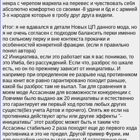
некра с черепом маркела на перевес и чувствовать себя
абсолютно комфортно со своими -8 удачи и бд и с армией
3-х народов которые в гробу друг друга видели.
Итог: я не вдавался в детали Новых ЦП данного мода, но
я не очень согласен с подходом балансить перки именно
по сильному перку и вне контекста прокачки и
особенностей конкретной фракции. (если я правильно
понял автора)
х2 Инициатива, если это работает как я вас понимаю, то
это Имба, без рассуждений. Если что, разброс по шкале
есть, но он по прежнему зависит от инициативы. И
например при определеном ее разрыве над противником
ваш юнит все равно гарантировано походит раньше,
какой бы разброс там не выпал. Так для сравнения в
моем моде Ассасинам для возможности конкуренции с
Ловчими было выдано аж 20 инициативы и естественно
это гарантирует им первый ход против любых других
существ(без учета Артов и прочего). Опять же если на
противника действуют арты или другие эффекты "-
инициативы" этот разброс может быть и таким что
Ассасины стабильно 2 раза походят еще до первого хода
противника и это не предел. Другой пример Фурии, им
для рентабельности выдал инвиз. И естественно они