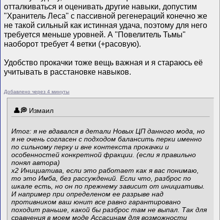
отталкиваться и оценивать другие навыки, допустим
"Хранитель Леса" с пассивной регенераций конечно же
не такой сильный как истинная удача, поэтому для него
требуется меньше уровней. А "Повелитель Тьмы"
наоборот требует 4 ветки (+расовую).
Удобство прокачки тоже вещь важная и я стараюсь её
учитывать в расстановке навыков.
Добавлено через 4 минуты
Измаил
Итог: я не вдавался в детали Новых ЦП данного мода, но
я не очень согласен с подходом балансить перки именно
по сильному перку и вне контекста прокачки и
особенностей конкретной фракции. (если я правильно
понял автора)
х2 Инициатива, если это работает как я вас понимаю,
то это Имба, без рассуждений. Если что, разброс по
шкале есть, но он по прежнему зависит от инициативы.
И например при определеном ее разрыве над
противником ваш юнит все равно гарантировано
походит раньше, какой бы разброс там не выпал. Так для
сравнения в моем моде Ассасинам для возможности