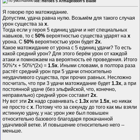
Re: Heroes 5 Armageddon’s Blade
Я говорю про матожидание.
Допустим, удача равна нулю. Возьмём для такого случая
урон существа за
x
.
Тогда если у героя 5 единиц удачи и нет специальных
навыков, то с
50%
вероятностью существа ударят на
x
урона. С
50%
вероятностью урон будет
2x
.
Какое матожидание от урона с 5 единиц удачи? То есть
какой средний урон? Для этого берём урон от каждой
атаки и помножаем на вероятность её проведения. Итого
50%*x + 50%*(2x) =
1.5x
. Иными словами, в полтора раза
растёт средний урон при 5 удачи относительно
неудачливого существа, при прочих равных. Несложно
посчитать, что при 3 удачи матожидание будет
1.3x
, а при
постоянной удаче (без эльфийской, что, конечно,
неправильно) средний урон составит
2x
.
Ну вот эти
2x
надо сравнивать с
1.3x
или
1.5x
, но никак
не просто с
x
. Потому что за секунду до того как мы взяли
истинную удачу, у нас урон
уже
был повышен
относительно базового благодаря прокачанной
удачливой ветке. И повышение относительно него --
меньше.