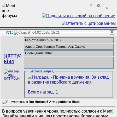
0
⚖️
0
#715
04.02.2025, 15:21
^
Регистрация: 05.09.2019
Адрес: Серебряные Города, Аль-Сафир
Сообщения: 2069
}{0TT@
6bI4
Выставка наград
Всего наград
: 1
Re: Heroes 5 Armageddon’s Blade
В вопросе увеличения урона полностью согласен с Ment!
Давайте введём в нашем пространстве билдов норму