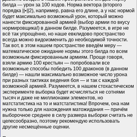
билда — урон за 100 ходов. Норма вектора (второго
порядка ||•||2), например, равна его длине, а у нас нормой
будет максимально возможный урон, который можно
нанести фиксированной армией (выбор армии по вкусу
нормировщика!) в данном билде. Разумеется, в игре не
всё так упрощённо, но наше евклидово пространство
всегда можно видоизменить до необходимой точности.
Так вот, в этом нашем пространстве введём меру —
математическое ожидание нормы этого билда по всем
возможным фиксированным армиям. Проще говоря,
взяли армию 100 крестьян — попробовали все
возможные способы победить 100 драконов (в данном
билде) — нашли максимально возможное число урона
при разных тактиках ведения боя — и так с каждой
возможной армией. Разумеется, в нашем стохастическом
эксперименте выборка будет исчисляться не сотнями
тысяч и даже не миллионами элементов, но
матстатистика на то и матстатистика! Впрочем, она нам
нужна только для нахождения матожидания — причём
выборочное среднее в силу размера выборки считать не
целесообразно, поэтому рекомендую использовать
другие несмещённые оценки.