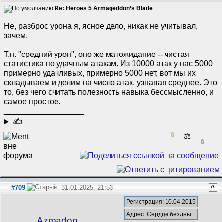
Re: Heroes 5 Armageddon’s Blade
Не, разброс урона я, ясное дело, никак не учитывал,
зачем.
Т.н. "средний урон", оно же матожидание -- чистая
статистика по удачным атакам. Из 10000 атак у нас 5000
примерно удачливых, примерно 5000 нет, вот мы их
складываем и делим на число атак, узнавая среднее. Это
то, без чего считать полезность навыка бессмысленно, и
самое простое.
__________________
✍
0
⚖️
0
#709
31.01.2025, 21:53
^
Регистрация: 10.04.2015
Адрес: Сердце бездны
Azmadon