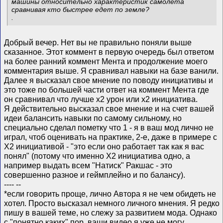
машины относительно характеристик самолёта
сравнивая кто быстрее едет по земле?
.
Добрый вечер. Нет вы не правильно поняли выше
сказанное. Этот коммент в первую очередь был ответом
на более ранний коммент Мента и продолжение моего
комментария выше. Я сравнивал навыки на базе ванили.
Далее я высказал свое мнение по поводу инициативы и
это тоже по большей части ответ на коммент Мента где
он сравнивал что лучше х2 урон или х2 инициатива.
Я действительно высказал свое мнение и на счет вашей
идеи балансить навыки по самому сильному, но
специально сделал пометку что 1 - я в ваш мод лично не
играл, чтоб оценивать на практике, 2-е, даже в примере с
Х2 инициативой - "это если оно работает так как я вас
понял" (потому что именно Х2 инициатива одно, а
например выдать всем "Натиск" Ракшас - это
совершенно разное и геймплейно и по балансу).
---- --
*если говорить проще, лично Автора я не чем обидеть не
хотел. Просто высказал немного личного мнения. Я редко
пишу в вашей теме, но слежу за развитием мода. Однако
с "понятно каких" пор, ваши видео я уже не могу