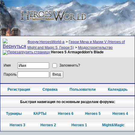
Форум HeroesWorld-а
>
Герои Меча и Магии V (Heroes of
Might and Magic 5, Герои 5)
>
Модостроительство
Heroes 5 Armageddon’s Blade
Имя
Запомнить?
Пароль
Регистрация
Справка
Пользователи
Календарь
Быстрая навигация по основным разделам форума:
Турниры
КАРТЫ
Heroes 6
Heroes 5
Heroes 4
Heroes 3
Heroes 2
Heroes 1
Might&Magic