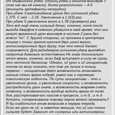
от эльфийской удачи. Единиц удачи у юнитов минимум 3
(так как мы её качали), более реалистично -- 4-5
(впихнуть артефакты нетрудно).
При удаче 3 матожидание урона без истинной удачи
1.375. С ней -- 2.25. Увеличение в 1.(63) раз.
При удаче 5 увеличение всего в 1.38 (примерно) раз.
Это всё ещё очень сильный бонус, конечно, хотя после
выхода дварфов я немного удивился в своё время, что они
режут вражеский урон минимум в чистые 2 раза без
всяких "но". С другой стороны, их прокачка в центрперк
похуже с точки зрения наличия двух школ магии,
антисинергичных друг другу, так что некий баланс
сохраняется. Для рейнджеров истинная удача выглядит
напротив довольно естественно.Не знаю досконально
этот механ, конечно, если баф вступает в силу не сразу,
это неплохой балансир. Однако, x2 урон и x2 инициатива
потом не могу сказать что так уж лучше в пользу
первого -- инициатива даёт возможность атаковать
разные стеки врага подряд, равно как и огромную
тактическую гибкость. По сути инициатива -- это и
увеличение урона, и увеличение скорости, и возможность
распределить урон иначе, и возможность вовремя снять
ответку, и возможность вообще водить врага по полю
боя, расстреливая его хаосом в процессе, и т.д., и т.д.
Кстати, сопереживание такому герою можно прокачать?
Я бы озаботился этим вопросом в первую очередь
Если же урон не x2, а заметно меньше, то x2 ини точно
сильнее будет.Зависит от синергии или антисинергии