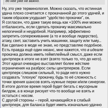
до неё уже не важно.
Ну, это уже терминология. Можно сказать, что истинная
удача плохо сочетается с прокачанной до этого удачей, и
таким образом ухудшает "удобство прокачки", ок.
Я согласен, что даже такую вещь как +100% ини можно
отбалансить, если сделать прокачку максимально
нелогичной и неудобной. Например, эффективно
запретить сопереживание (а то и вообще лидерство),
атаку, свет, заставить учить машинки, защиту или тьму...
Как сделано в моде не знаю, но представляю подобное.
Есть правда ещё один нюанс, мне кажется, что
в идеале
прокачка должна иметь геймплейный смысл, даже если
центрперк в итоге не взят (взято только то, что до него).
Этот идеал очевидно выставляет более жёсткие
ограничения на разброс силы центрперков. Если
центрперк слишком сильный, то ради него нужно
создавать "плохую" прокачку, будь то её сложность с
точки зрения шансов взять нужные перки и/или синергии.
В итоге долгое время герой будет бегать с мусорным
билдом, а в конце рискует что-то вообще не взять и
остаться с носом.
С другой стороны -- герой, качающийся в слабый
центрперк, для баланса будет иметь изначально удачно