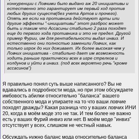
конкуренции с Ловчими было выдано аж 20 инициативы и
естественно это гарантирует им первый ход против
любых других существ(без учета Артов и прочего).
Опять же если на противника действуют арты или
другие эффекты "-инициативы" этот разброс может
быть и таким что Ассасины стабильно 2 раза походят
еще до первого хода противника и это не предел. Другой
пример Фурии, им для рентабельности выдал инвиз. И
естественно они полностью заменили Ловчих, как
только игрок до них доживает. Их более высокая чем у
Ловчих инициатива - стабильно дает им возможность
ходить раньше практически всех в игре стрелков и
колдунов и уйти в инвиз. (под всех вероятно речь "кроме
ассасинов")
Я правильно понял суть выше написанного? Вы не
вдавались в подробности мода, но при этом обсуждаете
имбовость абилки относительно "баланса" вашего
собственного мода и упираете на то что ваши ловчие
походят дважды? Какая разница что у ваших ловчих ИНИ
20, когда в моём моде это не так. И тем более не важно
есть у ваших Фурий инвиз или нет. В моём моде "инвиз"
отсутствует у всех, слишком не честный навык.
Обсуждать нужно баланс мода относительно баланса