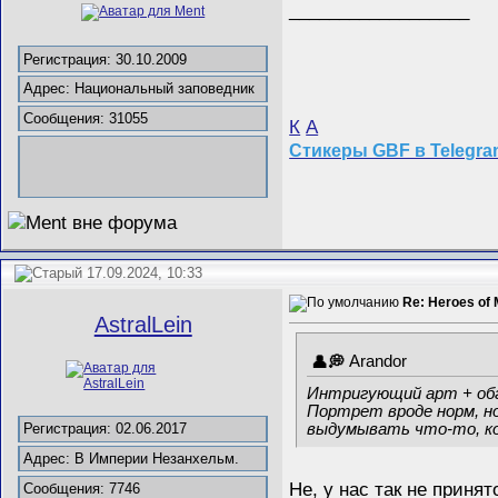
__________________
Регистрация: 30.10.2009
Адрес: Национальный заповедник
Сообщения: 31055
К
А
Стикеры GBF в Telegr
17.09.2024, 10:33
Re: Heroes of 
AstralLein
Arandor
Интригующий арт + обг
Портрет вроде норм, но
выдумывать что-то, к
Регистрация: 02.06.2017
Адрес: В Империи Незанхельм.
Не, у нас так не принят
Сообщения: 7746