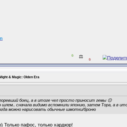
am
0
⚖️
0
Might & Magic: Olden Era
оревший боец, а в итоге чел просто приносит гемы 😐
 шлем.. сначала видимо вспомнили японию, затем Тора, а в и
огда можно нарисовать обычные шмотки/броню
о) Только пафос, только хардкор!