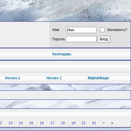
Имя
Запомнить?
Пароль
Календарь
Heroes 2
Heroes 1
Might&Magic
2
13
14
15
16
17
18
19
21
61
>
»