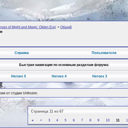
oes of Might and Magic: Olden Era)
>
Общий
ие
Справка
Пользователи
Быстрая навигация по основным разделам форума:
Heroes 5
Heroes 4
Heroes 3
рии от студии Unfrozen.
Страница 11 из 67
«
<
3
4
5
6
7
8
9
10
11
1