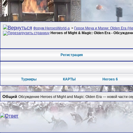
Форум HeroesWorld-а
>
Герои Меча и Магии: Olden Era (Her
Heroes of Might & Magic: Olden Era - Обсужден
Регистрация
Турниры
КАРТЫ
Heroes 6
Общий
Обсуждение Heroes of Might and Magic: Olden Era — новой части се