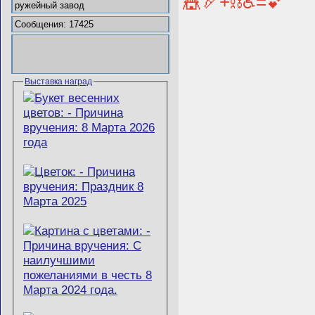
🎪🏹+⛓️♿=💕
ружейный завод
Сообщения: 17425
Выставка наград