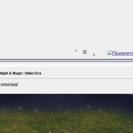
0
⚖️
0
Might & Magic: Olden Era
сопилка!