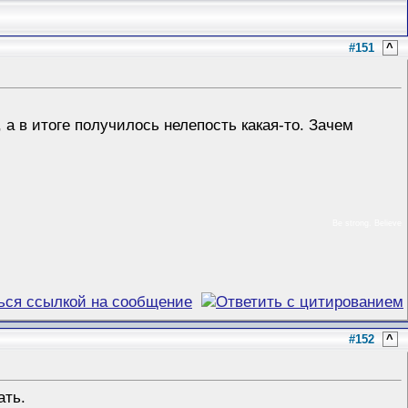
#151
^
а в итоге получилось нелепость какая-то. Зачем
Be strong. Believe
#152
^
ать.