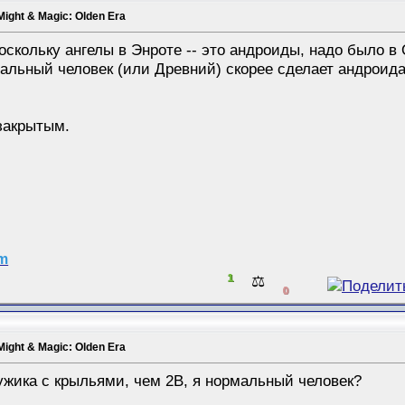
Might & Magic: Olden Era
оскольку ангелы в Энроте -- это андроиды, надо было 
льный человек (или Древний) скорее сделает андроида-
закрытым.
am
1
⚖️
0
Might & Magic: Olden Era
ужика с крыльями, чем 2В, я нормальный человек?