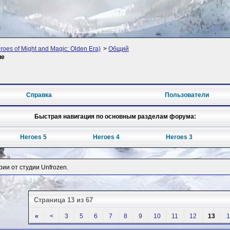
oes of Might and Magic: Olden Era)
>
Общий
ие
Справка
Пользователи
Быстрая навигация по основным разделам форума:
Heroes 5
Heroes 4
Heroes 3
рии от студии Unfrozen.
Страница 13 из 67
«
<
3
5
6
7
8
9
10
11
12
13
1