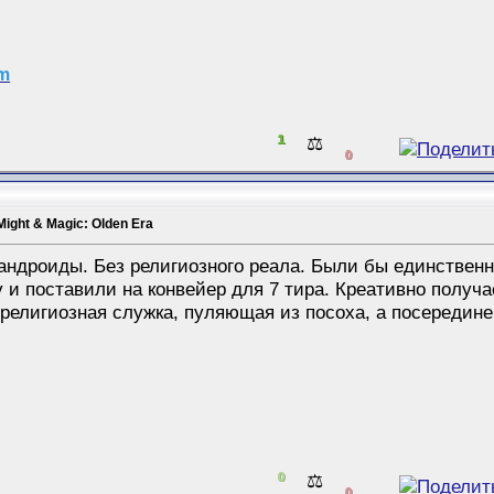
am
1
⚖️
0
Might & Magic: Olden Era
-андроиды. Без религиозного реала. Были бы единств
 и поставили на конвейер для 7 тира. Креативно получ
- религиозная служка, пуляющая из посоха, а посередин
0
⚖️
0