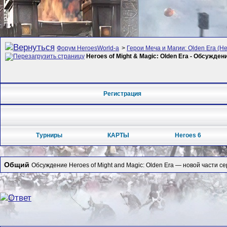
Форум HeroesWorld-а
>
Герои Меча и Магии: Olden Era (Her
Heroes of Might & Magic: Olden Era - Обсужден
Регистрация
Турниры
КАРТЫ
Heroes 6
Общий
Обсуждение Heroes of Might and Magic: Olden Era — новой части се