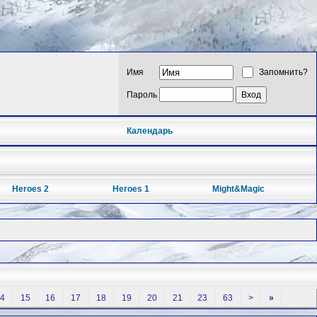
Имя
Запомнить?
Пароль
Календарь
Heroes 2
Heroes 1
Might&Magic
4
15
16
17
18
19
20
21
23
63
>
»