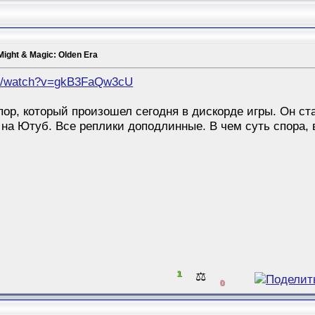
Might & Magic: Olden Era
om/watch?v=gkB3FaQw3cU
ор, который произошел сегодня в дискорде игры. Он ст
 на Ютуб. Все реплики доподлинные. В чем суть спора, 
1
⚖️
0