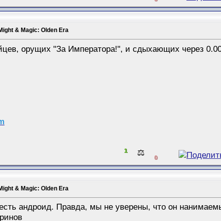
Might & Magic: Olden Era
йцев, орущих "За Императора!", и сдыхающих через 0.0
am
1
⚖️
0
Might & Magic: Olden Era
 есть андроид. Правда, мы не уверены, что он нанимае
кринов