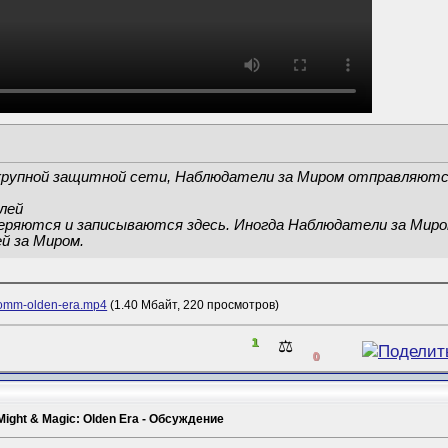
крупной защитной сети, Наблюдатели за Миром отправляютс
лей
еряются и записываются здесь. Иногда Наблюдатели за Миром
й за Миром.
homm-olden-era.mp4
(1.40 Мбайт, 220 просмотров)
1
⚖️
0
Might & Magic: Olden Era - Обсуждение