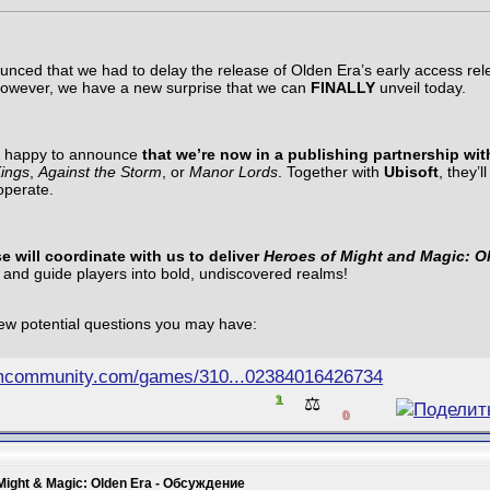
ced that we had to delay the release of Olden Era’s early access rel
However, we have a new surprise that we can
FINALLY
unveil today.
y happy to announce
that we’re now in a publishing partnership wi
ings
,
Against the Storm
, or
Manor Lords
. Together with
Ubisoft
, they’
operate.
se
will coordinate with us to deliver
Heroes of Might and Magic: O
and guide players into bold, undiscovered realms!
ew potential questions you may have:
amcommunity.com/games/310...02384016426734
1
⚖️
0
Might & Magic: Olden Era - Обсуждение