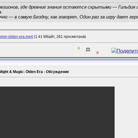
регионов, где древние знания остаются скрытыми — Гильдия 
а
чно — в самую Бездну, как говорят. Один раз за игру дает г
homm-olden-era.mp4
(1.41 Мбайт, 261 просмотров)
0
⚖️
0
Might & Magic: Olden Era - Обсуждение