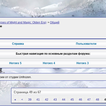
oes of Might and Magic: Olden Era)
>
Общий
ие
Справка
Пользователи
Быстрая навигация по основным разделам форума:
Heroes 5
Heroes 4
Heroes 3
рии от студии Unfrozen.
Страница 49 из 67
«
<
39
41
42
43
44
45
46
47
48
4