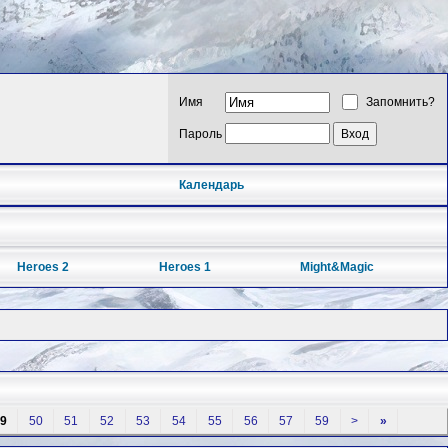
Имя
Запомнить?
Пароль
Календарь
Heroes 2
Heroes 1
Might&Magic
9
50
51
52
53
54
55
56
57
59
>
»