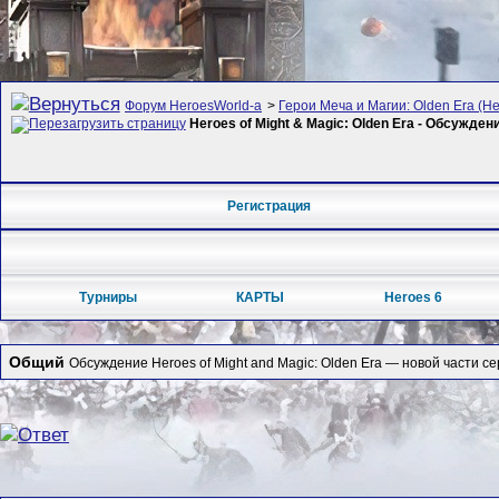
Форум HeroesWorld-а
>
Герои Меча и Магии: Olden Era (Her
Heroes of Might & Magic: Olden Era - Обсужден
Регистрация
Турниры
КАРТЫ
Heroes 6
Общий
Обсуждение Heroes of Might and Magic: Olden Era — новой части се