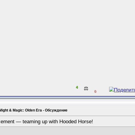
4
⚖️
0
Might & Magic: Olden Era - Обсуждение
cement — teaming up with Hooded Horse!