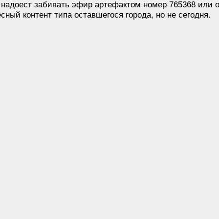
 надоест забивать эфир артефактом номер 765368 или об
сный контент типа оставшегося города, но не сегодня.