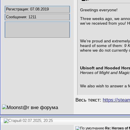
Регистрация: 07.08.2019
Greetings everyone!
Сообщения: 1211
Three weeks ago, we announ
we’ve received from you! 
We’re proud and extremel
heard of some of them:
9 K
where we do not currently 
Ubisoft
and Hooded Hor
Heroes of Might and Magic
We also wish to answer a f
Весь текст:
https://ste
02.07.2025, 20:25
Re: Heroes of 