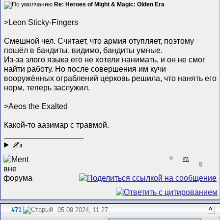
Re: Heroes of Might & Magic: Olden Era
>Leon Sticky-Fingers
Смешной чел. Считает, что армия отупляет, поэтому
пошёл в бандиты, видимо, бандиты умные.
Из-за злого языка его не хотели нанимать, и он не смог
найти работу. Но после совершения им кучи
вооружённых ограблений церковь решила, что нанять его
норм, теперь заслужил.
>Aeos the Exalted
Какой-то аазимар с травмой.
__________________
✍
0
⚖️
0
#71
05.09.2024, 11:27
^