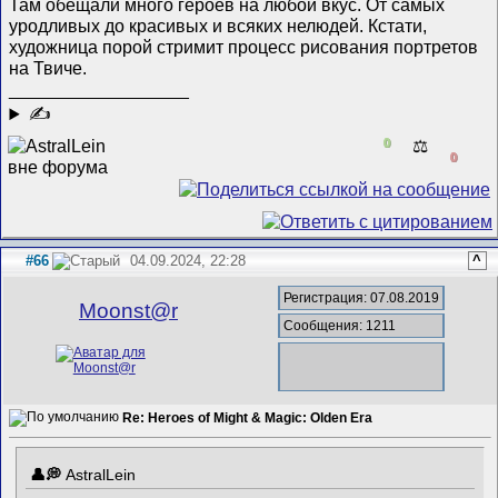
Там обещали много героев на любой вкус. От самых
уродливых до красивых и всяких нелюдей. Кстати,
художница порой стримит процесс рисования портретов
на Твиче.
__________________
✍
0
⚖️
0
#66
04.09.2024, 22:28
^
Регистрация: 07.08.2019
Mооnst@r
Сообщения: 1211
Re: Heroes of Might & Magic: Olden Era
AstralLein