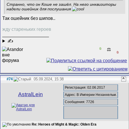
Странно, что он Коше не зашёл. На него инквизиторы
надели ошейник для послушания
Так ошейник без шипов..
жду стареньких героев
__________________
✍
0
⚖️
0
#74
05.09.2024, 15:38
^
Регистрация: 02.06.2017
AstralLein
Адрес: В Империи Незанхельм.
Сообщения: 7726
Re: Heroes of Might & Magic: Olden Era