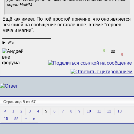
серии HoMM.
Ещё как имеет. По той простой причине, что оно является
реакцией на сообщение оставленное, в теме "героев
меча и магии".
__________________
✍
0
⚖️
0
Страница 5 из 67
<
1
2
3
4
5
6
7
8
9
10
11
12
13
15
55
>
»