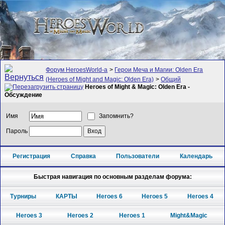
Форум HeroesWorld-а
>
Герои Меча и Магии: Olden Era
(Heroes of Might and Magic: Olden Era)
>
Общий
Heroes of Might & Magic: Olden Era -
Обсуждение
Имя
Запомнить?
Пароль
Регистрация
Справка
Пользователи
Календарь
Быстрая навигация по основным разделам форума:
Турниры
КАРТЫ
Heroes 6
Heroes 5
Heroes 4
Heroes 3
Heroes 2
Heroes 1
Might&Magic