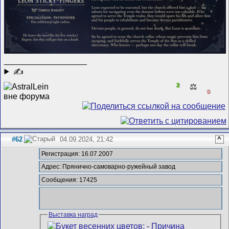
__________________
✍
2
⚖️
0
#62
04.09.2024, 21:42
^
Регистрация: 16.07.2007
Адрес: Прянично-самоварно-ружейный завод
Сообщения: 17425
Выставка наград