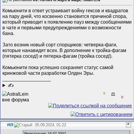
Комьюнити в ответ устраивает войну гексов и квадратов
на пару дней, что косвенно становится причиной спора,
который приводит к появлению пауз между сообщениями
в чате и первыми предупреждениями о возможности
бана.
Зато возник новый сорт спорщиков: четверка-фаги,
которые нанавидят всех. В дополнение к тройка-фагам
(пятерка сосед!) и пятерка-фагам (тройка сосед!).
Комьюнити пока успешно сохраняет статус самой
кринжовой части разработки Олден Эры.
__________________
✍
0
⚖️
0
#69
05.09.2024, 01:22
^
Регистрация: 16.07.2007