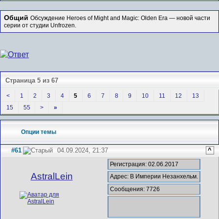
Общий
Обсуждение Heroes of Might and Magic: Olden Era — новой части
серии от студии Unfrozen.
Страница 5 из 67
<
1
2
3
4
5
6
7
8
9
10
11
12
13
15
55
>
»
Опции темы
#61
04.09.2024, 21:37
^
Регистрация: 02.06.2017
AstralLein
Адрес: В Империи Незанхельм.
Сообщения: 7726