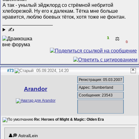
А так - унылый эйджлорд со стрёмной небритой
хлеборезкой. Ну его к далекам. Тётка мне больше
нравится, люблю боевых тёток, хотя тоже не фонтан.
__________________
✍
1
⚖️
0
#73
05.09.2024, 14:20
^
Регистрация: 05.03.2007
Адрес: Slumberland
Arandor
Сообщения: 23543
Re: Heroes of Might & Magic: Olden Era
AstralLein