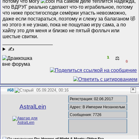
потому что могу
На самом деле теплится надежда,
что ВДРУГ реально сделают что-то играбельное, потому
что ниже простигосподи семёрки упасть невозможно,
даже если постараться, поэтому и слежу за балаганом 🤣
но этого я не узнаю, пока не пощупаю игру сама, а по
хайпу это для меня и близко не пятый фоллыч или
шестые свитки.
__________________
✍
1
⚖️
0
#68
05.09.2024, 00:16
^
Регистрация: 02.06.2017
AstralLein
Адрес: В Империи Незанхельм.
Сообщения: 7726
Re: Heroes of Might & Magic: Olden Era