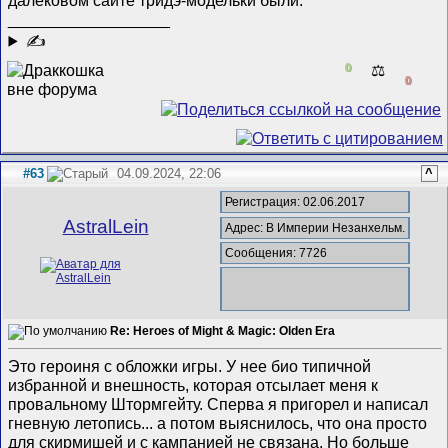
__________________
✍
0
⚖️
0
#63
04.09.2024, 22:06
^
Регистрация: 02.06.2017
AstralLein
Адрес: В Империи Незанхельм.
Сообщения: 7726
Re: Heroes of Might & Magic: Olden Era
Это героиня с обложки игры. У нее био типичной
избранной и внешность, которая отсылает меня к
провальному Штормгейту. Сперва я пригорел и написал
гневную летопись... а потом выяснилось, что она просто
для скирмишей и с кампанией не связана. Но больше