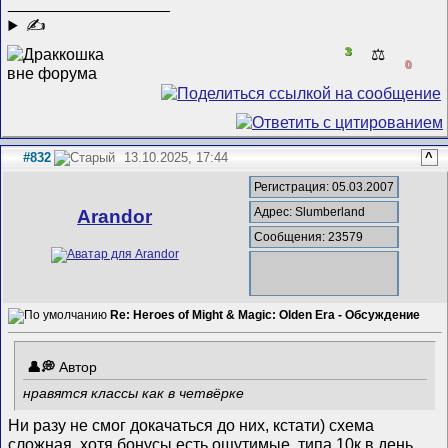
__________________
✍
3
⚖️
0
#832
13.10.2025, 17:44
^
Регистрация: 05.03.2007
Адрес: Slumberland
Arandor
Сообщения: 23579
Re: Heroes of Might & Magic: Olden Era - Обсуждение
Автор
нравятся классы как в четвёрке
Ни разу не смог докачаться до них, кстати) схема
сложная, хотя бонусы есть ощутимые, типа 10к в день