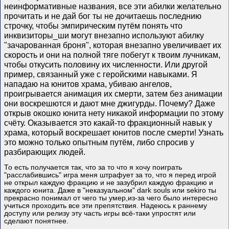
неинформативные названия, все эти абилки желательно
прочитать и не дай бог ты не дочитаешь последнию
строчку, чтобы эмпирическим путём понять что
инквизиторы_ши могут внезапно используют абилку
"зачарованная броня", которая внезапно увеличивает их
скорость и они на полной тяге побегут к твоим лучникам,
чтобы откусить половину их численности. Или другой
пример, связанный уже с геройскими навыками. Я
нападаю на юнитов храма, убиваю ангелов,
проигрывается анимация их смерти, затем без анимации
они воскрешются и дают мне джигурды. Почему? Даже
открыв окошко юнита нету никакой информации по этому
счёту. Оказывается это какай-то фракционный навык у
храма, который воскрешает юнитов после смерти! Узнать
это можно только опытным путём, либо спросив у
разбирающих людей.
То есть получается так, что за то что я хочу поиграть
"расслабившись" игра меня штрафует за то, что я перед игрой
не открыл каждую фракцию и не зазубрил каждую фракцию и
каждого юнита. Даже в "неказуальном" dark souls или sekiro ты
прекрасно понимал от чего ты умер,из-за чего было интересно
учиться проходить все эти препятствия. Надеюсь к раннему
доступу или релизу эту часть игры всё-таки упростят или
сделают понятнее.