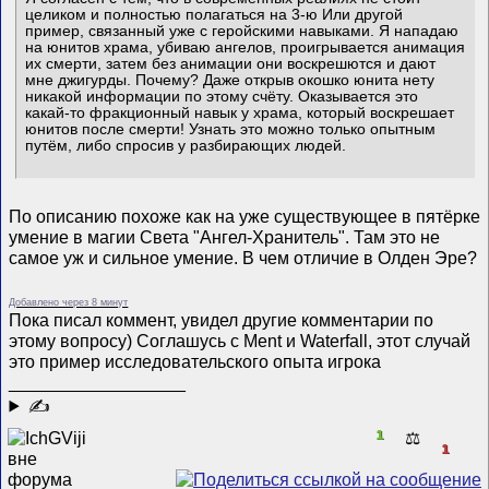
целиком и полностью полагаться на 3-ю Или другой
пример, связанный уже с геройскими навыками. Я нападаю
на юнитов храма, убиваю ангелов, проигрывается анимация
их смерти, затем без анимации они воскрешются и дают
мне джигурды. Почему? Даже открыв окошко юнита нету
никакой информации по этому счёту. Оказывается это
какай-то фракционный навык у храма, который воскрешает
юнитов после смерти! Узнать это можно только опытным
путём, либо спросив у разбирающих людей.
По описанию похоже как на уже существующее в пятёрке
умение в магии Света "Ангел-Хранитель". Там это не
самое уж и сильное умение. В чем отличие в Олден Эре?
Добавлено через 8 минут
Пока писал коммент, увидел другие комментарии по
этому вопросу) Соглашусь с Ment и Waterfall, этот случай
это пример исследовательского опыта игрока
__________________
✍
1
⚖️
1