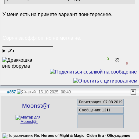
У меня есть на примете вариант поинтереснее.
Сорян за оффтоп, но не могла не.
__________________
✍
1
⚖️
0
#857
16.10.2025, 00:40
^
Регистрация: 07.08.2019
Mооnst@r
Сообщения: 1211
Re: Heroes of Might & Magic: Olden Era - Обсуждение