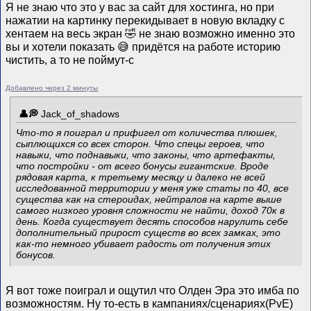
Я не знаю что это у вас за сайт для хостинга, но при
нажатии на картинку перекидывает в новую вкладку с
хентаем на весь экран 🤣 не знаю возможно именно это
вы и хотели показать 😅 придётся на работе историю
чистить, а то не поймут-с
Добавлено через 2 минуты
Jack_of_shadows
Что-то я поиграл и прифигел от количества плюшек,
сыплющихся со всех сторон. Что спецы героев, что
навыки, что поднавыки, что законы, что артефакты,
что постройки - от всего бонусы гигантские. Вроде
рядовая карта, к третьему месяцу и далеко не всей
исследованной территории у меня уже статы по 40, все
существа как на стероидах, нейтралов на карте выше
самого низкого уровня сложности не найти, доход 70к в
день. Когда существует десять способов нарулить себе
дополнительный прирост существ во всех замках, это
как-то немного убивает радость от получения этих
бонусов.
Я вот тоже поиграл и ощутил что Олден Эра это имба по
возможностям. Ну то-есть в кампаниях/сценариях(PvE)