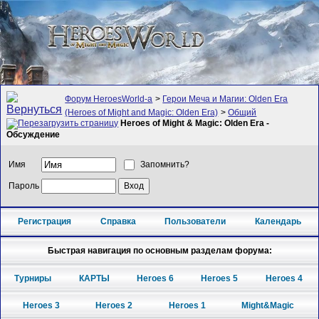
Форум HeroesWorld-а
>
Герои Меча и Магии: Olden Era
(Heroes of Might and Magic: Olden Era)
>
Общий
Heroes of Might & Magic: Olden Era -
Обсуждение
Имя
Запомнить?
Пароль
Регистрация
Справка
Пользователи
Календарь
Быстрая навигация по основным разделам форума:
Турниры
КАРТЫ
Heroes 6
Heroes 5
Heroes 4
Heroes 3
Heroes 2
Heroes 1
Might&Magic