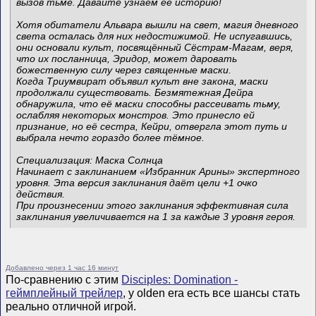
вызов тьме. Давайте узнаем ее историю!
Хотя обитатели Альвара вышли на свет, магия дневного
света осталась для них недостижимой. Не испугавшись,
они основали культ, посвящённый Сёстрам-Магам, веря,
что их посланница, Эридор, может даровать
божественную силу через священные маски.
Когда Триумвират объявил культ вне закона, маски
продолжали существовать. Безмятежная Дейра
обнаружила, что её маски способны рассеивать тьму,
ослабляя некоторых монстров. Это принесло ей
признание, но её сестра, Кейри, отвергла этот путь и
выбрала нечто гораздо более тёмное.
Специализация: Маска Солнца
Начинает с заклинанием «Избранник Арины» экспертного
уровня. Эта версия заклинания даёт цели +1 очко
действия.
При произнесении этого заклинания эффективная сила
заклинания увеличивается на 1 за каждые 3 уровня героя.
Добавлено через 1 час 16 минут
По-сравнению с этим
Disciples: Domination -
геймплейный трейлер
, у olden era есть все шансы стать
реально отличной игрой.