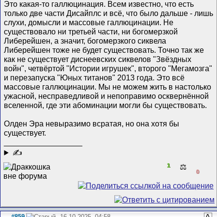
Это какая-то галлюцинация. Всем известно, что есть
только две части Дисайплс и всё, что было дальше - лишь
слухи, домысли и массовые галлюцинации. Не
существовало ни третьей части, ни богомерзкой
Либерейшен, а значит, богомерзкого сиквела
Либерейшен тоже не будет существовать. Точно так же
как не существует диснеевских сиквелов "Звёздных
войн", четвёртой "Истории игрушек", второго "Мегамозга"
и перезапуска "Юных титанов" 2013 года. Это всё
массовые галлюцинации. Мы не можем жить в настолько
ужасной, несправедливой и непоправимо осквернённой
вселенной, где эти абоминации могли бы существовать.
Олден Эра невыразимо всратая, но она хотя бы
существует.
__________________
✍
1
⚖️
0
#859
16.10.2025, 04:58
^