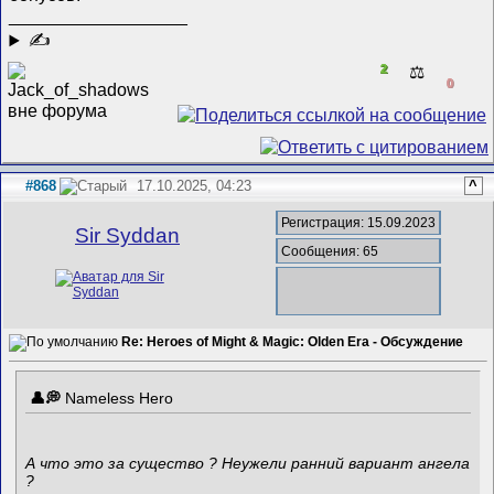
__________________
✍
2
⚖️
0
#868
17.10.2025, 04:23
^
Регистрация: 15.09.2023
Sir Syddan
Сообщения: 65
Re: Heroes of Might & Magic: Olden Era - Обсуждение
Nameless Hero
А что это за существо ? Неужели ранний вариант ангела
?