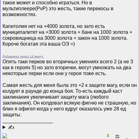
такое может и способно играться. Но в
мультиплеере(PvP) это жесть, такие перекосы в
возможностях.
Капитолия нет на +4000 золота, но зато есть
муниципалитет на +3000 золота + банк на 1000 золота +
сокровищница на 3000 золота + закон на 1000 золота.
Короче богатая эта ваша ОЭ =)
Добавлено через 14 минут
Опять таки перков во вторичных умениях всего 2 (а не 3
как в героях 5) но зато вторички, могут умножать на два
некоторые перки если они у героя тоже есть.
Самая жесть для меня была это +2 к защите магу, если он
колдует в раунде до конца боя. То-есть каждый каст
заклинания увеличивает защиту мага (любого
заклинания). Он колдовал всякую фигню не страшную, но
блин я офигел когда у него вдруг оказалось уже 28 ед
защиты.
__________________
✍
1
⚖️