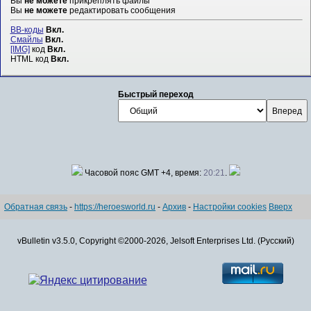
Вы
не можете
прикреплять файлы
Вы
не можете
редактировать сообщения
BB-коды
Вкл.
Смайлы
Вкл.
[IMG]
код
Вкл.
HTML код
Вкл.
Быстрый переход
Часовой пояс GMT +4, время:
20:21
.
Обратная связь
-
https://heroesworld.ru
-
Архив
-
Настройки cookies
Вверх
vBulletin v3.5.0, Copyright ©2000-2026, Jelsoft Enterprises Ltd. (Русский)