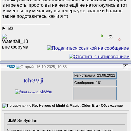
в игре есть, просто вы на него ещё не натолкнулись в тот
момент, и эту механику вы теперь уже знаете и больше
так не подставитесь, как и я =)
__________________
✍
3
⚖️
0
#862
16.10.2025, 10:33
^
Регистрация: 23.08.2022
IchGViji
Сообщения: 181
Re: Heroes of Might & Magic: Olden Era - Обсуждение
Sir Syddan
Я согласен с тем, что в современных реалиях не стоит