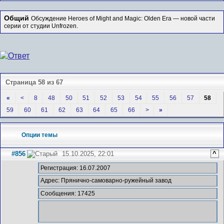
Общий
Обсуждение Heroes of Might and Magic: Olden Era — новой части
серии от студии Unfrozen.
Страница 58 из 67
«
<
8
48
50
51
52
53
54
55
56
57
58
59
60
61
62
63
64
65
66
>
»
Опции темы
#856
15.10.2025, 22:01
^
Регистрация: 16.07.2007
Адрес: Прянично-самоварно-ружейный завод
Сообщения: 17425