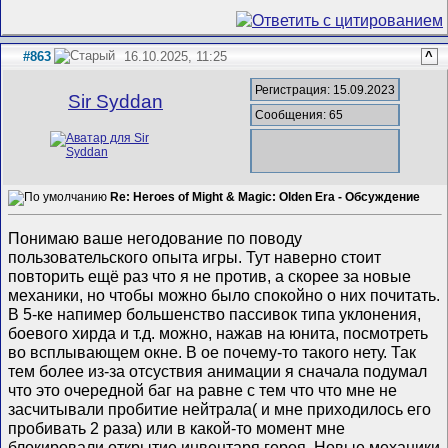
#863
16.10.2025, 11:25
^
Регистрация: 15.09.2023
Sir Syddan
Сообщения: 65
Re: Heroes of Might & Magic: Olden Era - Обсуждение
Понимаю ваше негодование по поводу
пользовательского опыта игры. Тут наверно стоит
повторить ещё раз что я не против, а скорее за новые
механики, но чтобы можно было спокойно о них почитать.
В 5-ке напимер большенство пассивок типа уклонения,
боевого хирда и т.д. можно, нажав на юнита, посмотреть
во всплывающем окне. В ое почему-то такого нету. Так
тем более из-за отсуствия анимации я сначала подумал
что это очередной баг на равне с тем что что мне не
засчитывали пробитие нейтрала( и мне приходилось его
пробивать 2 раза) или в какой-то момент мне
блокировали открытие инвентаря героя. Новые механики