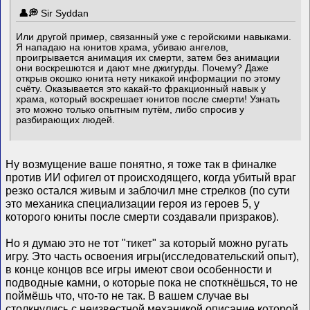
Sir Syddan
Или другой пример, связанный уже с геройскими навыками.
Я нападаю на юнитов храма, убиваю ангелов,
проигрывается анимация их смерти, затем без анимации
они воскрешются и дают мне джигурды. Почему? Даже
открыв окошко юнита нету никакой информации по этому
счёту. Оказывается это какай-то фракционный навык у
храма, который воскрешает юнитов после смерти! Узнать
это можно только опытным путём, либо спросив у
разбирающих людей.
Ну возмущение ваше понятно, я тоже так в финалке
против ИИ офигел от происходящего, когда убитый враг
резко остался живым и заблочил мне стрелков (по сути
это механика специализации героя из героев 5, у
которого юниты после смерти создавали призраков).
Но я думаю это не тот "тикет" за который можно ругать
игру. Это часть освоения игры(исследовательский опыт),
в конце концов все игры имеют свои особенности и
подводные камни, о которые пока не споткнёшься, то не
поймёшь что, что-то не так. В вашем случае вы
столкнулись с неизвестной механикой описание которой