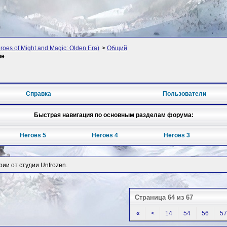
oes of Might and Magic: Olden Era)
>
Общий
ие
Справка
Пользователи
Быстрая навигация по основным разделам форума:
Heroes 5
Heroes 4
Heroes 3
рии от студии Unfrozen.
Страница 64 из 67
«
<
14
54
56
57