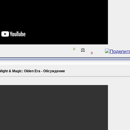
0
⚖️
0
Might & Magic: Olden Era - Обсуждение