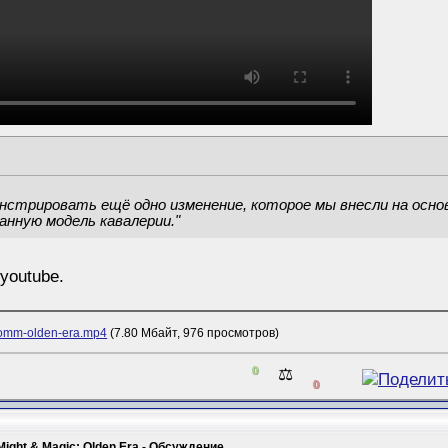
нстрировать ещё одно изменение, которое мы внесли на осно
нную модель кавалерии."
 youtube.
homm-olden-era.mp4
(7.80 Мбайт, 976 просмотров)
0
⚖️
0
Might & Magic: Olden Era - Обсуждение