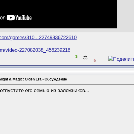
.com/games/310...22749836722610
com/video-227082038_456239218
3
⚖️
0
Might & Magic: Olden Era - Обсуждение
отпустите его семью из заложников...