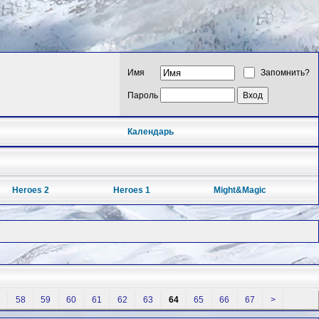
Имя
Запомнить?
Пароль
Календарь
Heroes 2
Heroes 1
Might&Magic
58
59
60
61
62
63
64
65
66
67
>