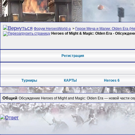
Форум HeroesWorld-а
>
Герои Меча и Магии: Olden Era (Her
Heroes of Might & Magic: Olden Era - Обсужден
Регистрация
Турниры
КАРТЫ
Heroes 6
Общий
Обсуждение Heroes of Might and Magic: Olden Era — новой части се