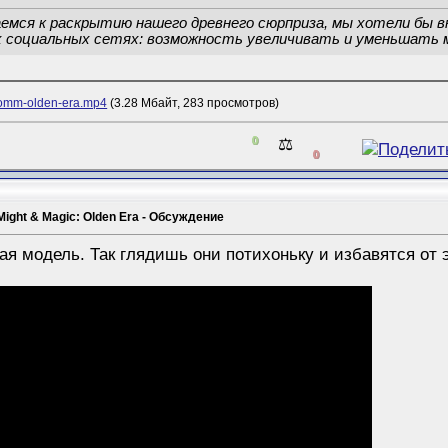
аемся к раскрытию нашего древнего сюрприза, мы хотели бы 
ых социальных сетях: возможность увеличивать и уменьшать 
homm-olden-era.mp4
(3.28 Мбайт, 283 просмотров)
0
⚖️
0
Might & Magic: Olden Era - Обсуждение
ая модель. Так глядишь они потихоньку и избавятся от 