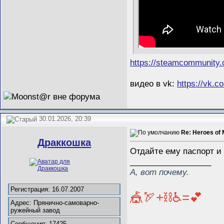
https://steamcommunity
видео в vk:
https://vk.
30.01.2026, 20:39
Re: Heroes of 
Драккошка
Отдайте ему паспорт и 
__________________
А, вот почему.
Регистрация: 16.07.2007
🎪🏹+⛓️♿=💕
Адрес: Прянично-самоварно-
ружейный завод
Сообщения: 17425