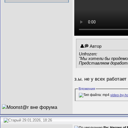
Автор
Unfrozen:
"Мы хотели бы продемо
Представляем доработа
з.ы. не у всех работает
Вложения
video-by-
29.01.2026, 18:26
Re: Heroes of 