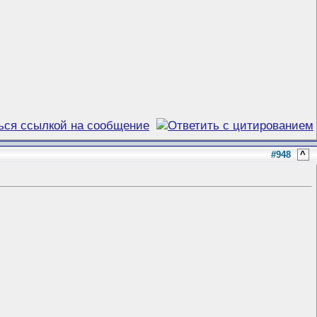
#948
^