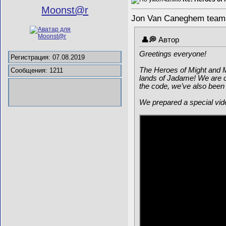
Mооnst@r
Jon Van Caneghem teams
Автор
Greetings everyone!
Регистрация: 07.08.2019
The Heroes of Might and M
Сообщения: 1211
lands of Jadame! We are c
the code, we’ve also been
We prepared a special vide