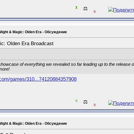
1
⚖️
0
Might & Magic: Olden Era - Обсуждение
ic: Olden Era Broadcast
showcase of everything we revealed so far leading up to the release of
more!
.com/games/310...74120884357908
0
⚖️
0
Might & Magic: Olden Era - Обсуждение