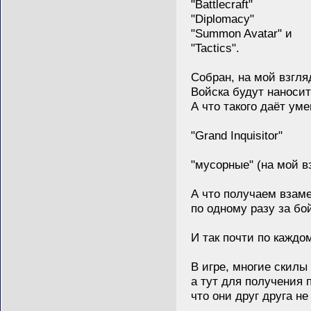
"Battlecraft"
"Diplomacy"
"Summon Avatar" и
"Tactics".
Собран, на мой взгляд 
Войска будут наносит
А что такого даёт уме
"Grand Inquisitor"
"мусорные" (на мой взгл
А что получаем взамен
по одному разу за бой?
И так почти по каждом
В игре, многие скилы с
а тут для получения п
что они друг друга не