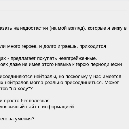
азать на недостастки (на мой взгляд), которые я вижу в
сли много героев, и долго играешь, приходится
дах - предлагает покупать неапгрейженные.
роях даже не имея этого навыка к герою периодически
присоединяются нейтралы, но поскольку у нас имеется
тих нейтралов могла реально присоединиться. Может
ов "на ходу"?
ии просто бесполезная.
нглоязычный сайт с информацией.
него за умения?