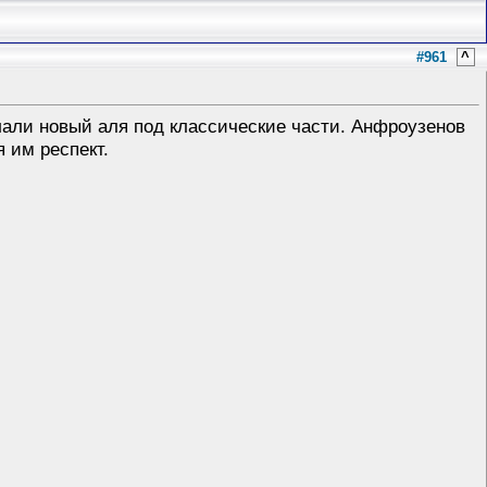
#961
^
лали новый аля под классические части. Анфроузенов
я им респект.