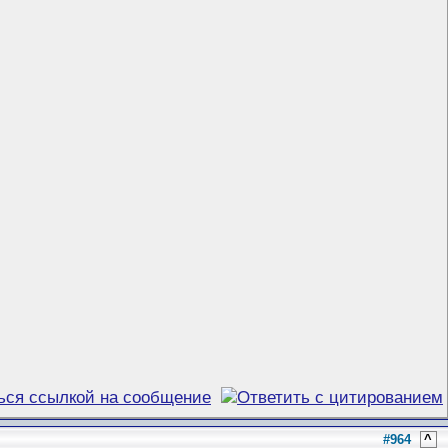
#964
^