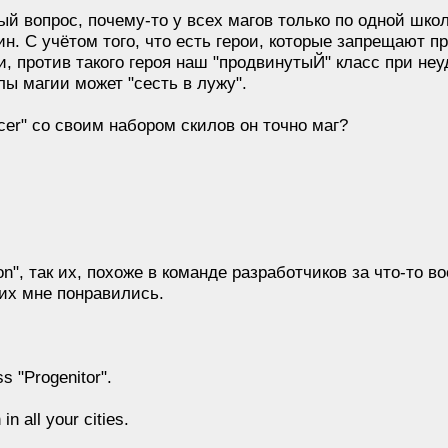
й вопрос, почему-то у всех магов только по одной шко
н. С учётом того, что есть герои, которые запрещают 
 против такого героя наш "продвинутыЙ" класс при не
 магии может "сесть в лужу".
er" со своим набором скилов он точно маг?
", так их, похоже в команде разработчиков за что-то в
их мне понравились.
 "Progenitor".
 all your cities.