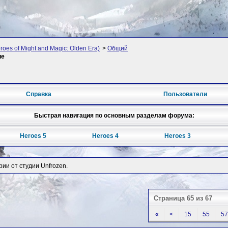
oes of Might and Magic: Olden Era)
>
Общий
ие
Справка
Пользователи
Быстрая навигация по основным разделам форума:
Heroes 5
Heroes 4
Heroes 3
рии от студии Unfrozen.
Страница 65 из 67
«
<
15
55
57