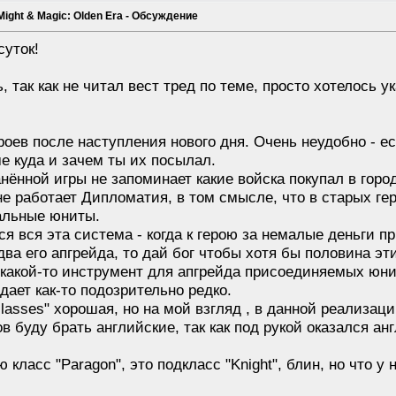
Might & Magic: Olden Era - Обсуждение
суток!
 так как не читал вест тред по теме, просто хотелось ук
ероев после наступления нового дня. Очень неудобно - е
е куда и зачем ты их посылал.
анённой игры не запоминает какие войска покупал в горо
не работает Дипломатия, в том смысле, что в старых ге
альные юниты.
ся вся эта система - когда к герою за немалые деньги 
два его апгрейда, то дай бог чтобы хотя бы половина э
какой-то инструмент для апгрейда присоединяемых юнит
адает как-то подозрительно редко.
classes" хорошая, но на мой взгляд , в данной реализац
 буду брать английские, так как под рукой оказался а
класс "Paragon", это подкласс "Knight", блин, но что у 