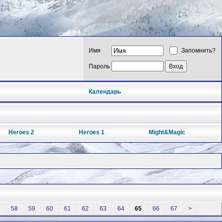
Имя
Запомнить?
Пароль
Календарь
Heroes 2
Heroes 1
Might&Magic
58
59
60
61
62
63
64
65
66
67
>