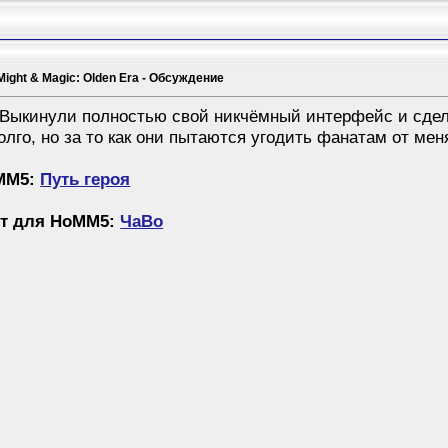
Might & Magic: Olden Era - Обсуждение
? Выкинули полностью свой никчёмный интерфейс и сде
олго, но за то как они пытаются угодить фанатам от мен
oMM5:
Путь героя
рт для HoMM5:
ЧаВо