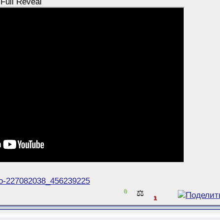
 Full Reveal
deo-227082038_456239225
0
⚖️
1