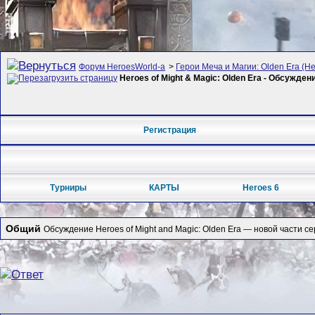
Форум HeroesWorld-а
>
Герои Меча и Магии: Olden Era (Her
Heroes of Might & Magic: Olden Era - Обсужден
Регистрация
Турниры
КАРТЫ
Heroes 6
Общий
Обсуждение Heroes of Might and Magic: Olden Era — новой части се