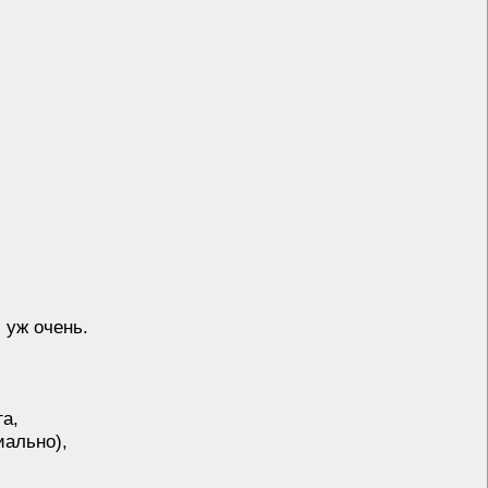
 уж очень.
га,
иально),