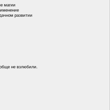
ле магии
применение
удачном развитии
ообще не взлюбили.