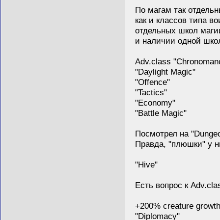
По магам так отдельны
как и классов типа вои
отдельных школ магии,
и наличии одной школы
Adv.class "Chronomanc
"Daylight Magic"
"Offence"
"Tactics"
"Economy"
"Battle Magic"
Посмотрел на "Dungeon
Правда, "плюшки" у н
"Hive"
Есть вопрос к Adv.class
+200% creature growth in
"Diplomacy"