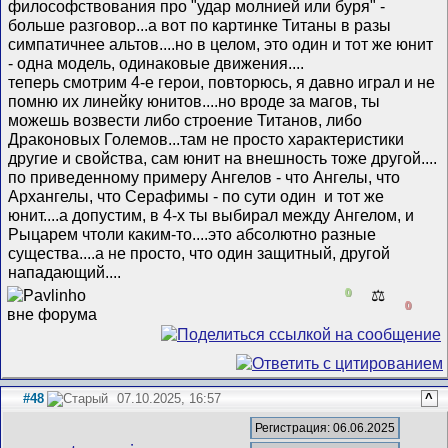
философствования про "удар молнией или буря" -
больше разговор...а вот по картинке Титаны в разы
симпатичнее альтов....но в целом, это один и тот же юнит
- одна модель, одинаковые движения....
теперь смотрим 4-е герои, повторюсь, я давно играл и не
помню их линейку юнитов....но вроде за магов, ты
можешь возвести либо строение Титанов, либо
Драконовых Големов...там не просто характеристики
другие и свойства, сам юнит на внешность тоже другой....
по приведенному примеру Ангелов - что Ангелы, что
Архангелы, что Серафимы - по сути один и тот же
юнит....а допустим, в 4-х ты выбирал между Ангелом, и
Рыцарем чтоли каким-то....это абсолютно разные
существа....а не просто, что один защитный, другой
нападающий....
0
⚖️
0
#48
07.10.2025, 16:57
^
Регистрация: 06.06.2025