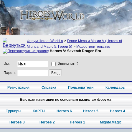
Форум HeroesWorld-а
>
Герои Меча и Магии V (Heroes of
Might and Magic 5, Герои 5)
>
Модостроительство
Heroes V: Seventh Dragon Era
Имя
Запомнить?
Пароль
Регистрация
Справка
Пользователи
Календарь
Быстрая навигация по основным разделам форума:
Турниры
КАРТЫ
Heroes 6
Heroes 5
Heroes 4
Heroes 3
Heroes 2
Heroes 1
Might&Magic