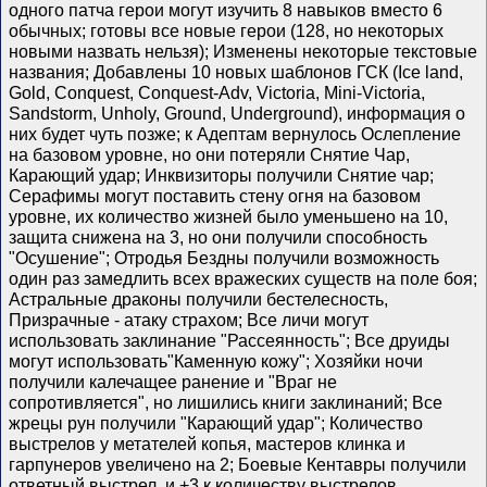
одного патча герои могут изучить 8 навыков вместо 6
обычных; готовы все новые герои (128, но некоторых
новыми назвать нельзя); Изменены некоторые текстовые
названия; Добавлены 10 новых шаблонов ГСК (Ice land,
Gold, Conquest, Conquest-Adv, Victoria, Mini-Victoria,
Sandstorm, Unholy, Ground, Underground), информация о
них будет чуть позже; к Адептам вернулось Ослепление
на базовом уровне, но они потеряли Снятие Чар,
Карающий удар; Инквизиторы получили Снятие чар;
Серафимы могут поставить стену огня на базовом
уровне, их количество жизней было уменьшено на 10,
защита снижена на 3, но они получили способность
"Осушение"; Отродья Бездны получили возможность
один раз замедлить всех вражеских существ на поле боя;
Астральные драконы получили бестелесность,
Призрачные - атаку страхом; Все личи могут
использовать заклинание "Рассеянность"; Все друиды
могут использовать"Каменную кожу"; Хозяйки ночи
получили калечащее ранение и "Враг не
сопротивляется", но лишились книги заклинаний; Все
жрецы рун получили "Карающий удар"; Количество
выстрелов у метателей копья, мастеров клинка и
гарпунеров увеличено на 2; Боевые Кентавры получили
ответный выстрел, и +3 к количеству выстрелов.