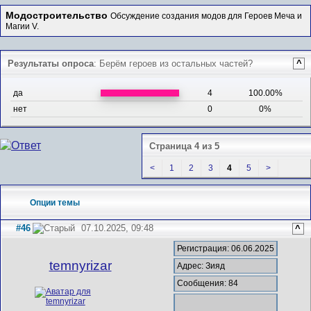
Модостроительство
Обсуждение создания модов для Героев Меча и
Магии V.
Результаты опроса
: Берём героев из остальных частей?
^
да
4
100.00%
нет
0
0%
Страница 4 из 5
<
1
2
3
4
5
>
Опции темы
#46
07.10.2025, 09:48
^
Регистрация: 06.06.2025
temnyrizar
Адрес: Зияд
Сообщения: 84