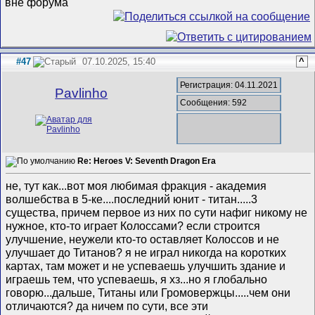
#47
07.10.2025, 15:40
^
Регистрация: 04.11.2021
Pavlinho
Сообщения: 592
Re: Heroes V: Seventh Dragon Era
не, тут как...вот моя любимая фракция - академия
волшебства в 5-ке....последний юнит - титан.....3
существа, причем первое из них по сути нафиг никому не
нужное, кто-то играет Колоссами? если строится
улучшение, неужели кто-то оставляет Колоссов и не
улучшает до Титанов? я не играл никогда на коротких
картах, там может и не успеваешь улучшить здание и
играешь тем, что успеваешь, я хз...но я глобально
говорю...дальше, Титаны или Громовержцы.....чем они
отличаются? да ничем по сути, все эти