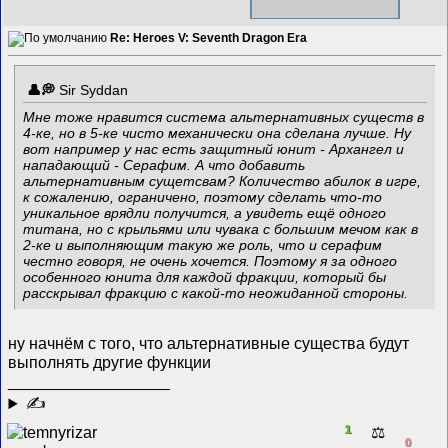
Re: Heroes V: Seventh Dragon Era
Sir Syddan
Мне тоже нравится система альтернативных существ в
4-ке, но в 5-ке чисто механически она сделана лучше. Ну
вот например у нас есть защитный юнит - Архангел и
нападающий - Серафим. А что добавить
альтернативным сущетсвам? Количество абилок в игре,
к сожалению, ограничено, поэтому сделать что-то
уникальное врядли получится, а увидеть ещё одного
титана, но с крыльями или чувака с большим мечом как в
2-ке и выполняющим такую же роль, что и серафим
честно говоря, не очень хочется. Поэтому я за одного
особенного юнита для каждой фракции, который бы
расскрывал фракцию с какой-то неожиданной стороны.
ну начнём с того, что альтернативные существа будут
выполнять другие функции
__________________
✍
1
⚖️
0