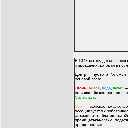
В 1343-м году д.о.м. верх
мироздания, которая в посл
Центр —
пустота
, "элемен
основой всего.
Огонь
,
земля
,
вода
,
ветер
— 
есть свое божественное в
Сильфиды
.
Свет
— женское начало, фо
ассоциируется с заботливо
скромностью, благопристой
проницательностью, податл
преданностью.