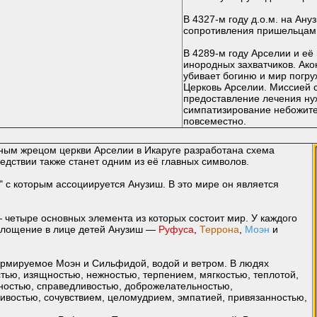
В 4327-м году д.о.м. на Ан
сопротивления пришельцам
В 4289-м году Арселии и е
инородных захватчиков. Ако
убивает богиню и мир погру
Церковь Арселии. Миссией 
предоставление лечения н
симпатизирование небожите
повсеместно.
овным жрецом церкви Арселии в Икаруге разработана схема
едствии также станет одним из её главных символов.
т" с которым ассоциируется Анузиш. В это мире он является
четыре основных элемента из которых состоит мир. У каждого
оплощение в лице детей Анузиш —
Руфуса
,
Террона
,
Моэн
и
рмируемое Моэн и Сильфидой, водой и ветром. В людях
стью, изящностью, нежностью, терпением, мягкостью, теплотой,
ностью, справедливостью, доброжелательностью,
ивостью, сочувствием, целомудрием, эмпатией, привязанностью,