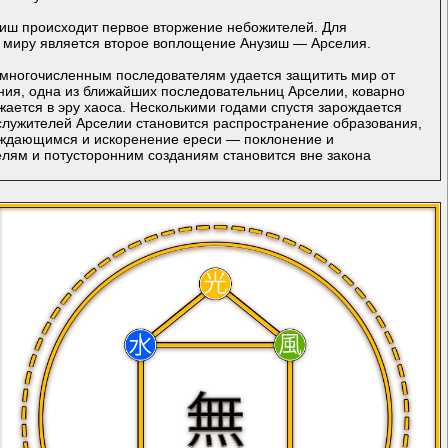
узиш происходит первое вторжение небожителей. Для
 миру является второе воплощение Анузиш — Арселия.
ё многочисленным последователям удается защитить мир от
ния, одна из ближайших последовательниц Арселии, коварно
жается в эру хаоса. Несколькими годами спустя зарождается
служителей Арселии становится распространение образования,
уждающимся и искоренение ереси — поклонение и
лям и потусторонним созданиям становится вне закона