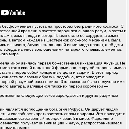
 бесформенная пустота на просторах безграничного космоса. С
селенной времени в пустоте зародился сначала разум, а затем и
 пламя, земля, вода и ветер. Пламя стало её сердцем, а земля
знь, а ветром каждая из шестеренок сложного механизма была
ись из ничего, Анузиш стала одной из мириада планет, а её дети
ильфида, являясь воплощениями четырех ключевых элементов,
ного мира.
ргела миру явилась первая божественная инкарнация Анузиш. Не
 мир как в своей подлинной форме она, с другой стороны, имела
ставить перед собой конкретные цели и задачи. В этот период
 существ по своему образу и подобию, что приводит к
 первой разумной расы в мире. Это название было получено ими
ного аватара, являвшейся также их первой королевой —
ротяжении следующих веков зарождаются и другие разумные
лии является воплощение бога огня Руфуса. Он дарует людям
сть и способность противостоять силам природы. Это приводит к
щавшими естественный порядок вещей в мире. Фарелляне
ловечество получает цивилизацию и науку, распространившиеся
стному пламени.