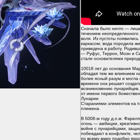
Сначала было ничто — лишь
течением неопределенного в
воля. Из пустоты появились
каркасом; вода породила жи
приведена в работу. Родивш
— Руфус, Террон, Моэн и С
стали основателями природ
10018 лет до основания Ма
обладая тем же влиянием на
более ясный разум и могла 
времени она решает создать
возникновению лунарийцев,
от имени первого божествен
Лунарии.
Стараниями элементов на п
племена.
В 5008-м году д.о.м. Фарел
огонь — амбиции, креативно
войне с лунарийцами, защи
побеждают в конфликте, че
по всему миру подобно яро