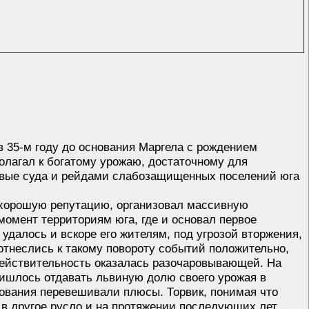
в 35-м году до основания Маргела с рождением
олагал к богатому урожаю, достаточному для
говые суда и рейдами слабозащищенных поселений юга
в хорошую репутацию, организовал массивную
момент территориям юга, где и основал первое
 удалось и вскоре его жителям, под угрозой вторжения,
отнеслись к такому повороту событий положительно,
 действительность оказалась разочаровывающей. На
ишлось отдавать львиную долю своего урожая в
твования перевешивали плюсы. Торвик, понимая что
 в другое русло и на протяжении последующих лет