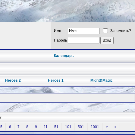
Имя
Запомнить?
Пароль
Календарь
Heroes 2
Heroes 1
Might&Magic
7
5
6
7
8
9
11
51
101
501
1001
>
»