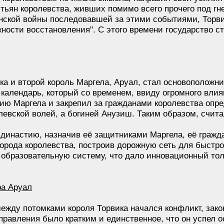
стьян королевства, живших помимо всего прочего под гн
нской войны последовавшей за этими событиями, Торви
ности восстановления". С этого времени государство с
ка и второй король Маргела, Аруал, стал основоположн
 календарь, который со временем, ввиду огромного вли
цию Маргела и закрепил за гражданами королевства опр
левской волей, а богиней Анузиш. Таким образом, счит
 династию, назначив её защитниками Маргела, её гражд
орода королевства, построив дорожную сеть для быстро
образовательную систему, что дало инновационный толч
ра Аруал
ежду потомками короля Торвика начался конфликт, зак
 правления было кратким и единственное, что он успел 