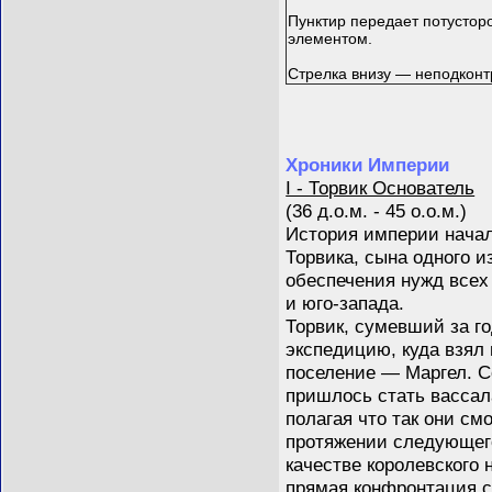
Пунктир передает потустор
элементом.
Стрелка внизу — неподкон
Хроники Империи
I - Торвик Основатель
(36 д.о.м. - 45 о.о.м.)
История империи начал
Торвика, сына одного 
обеспечения нужд всех
и юго-запада.
Торвик, сумевший за г
экспедицию, куда взял 
поселение — Маргел. Со
пришлось стать вассал
полагая что так они с
протяжении следующег
качестве королевского 
прямая конфронтация с