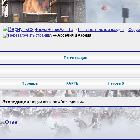
Форум HeroesWorld-а
>
Развлекательный раздел
>
Форум
☀️ Арселия и Акония
Регистрация
Турниры
КАРТЫ
Heroes 6
Экспедиция
Форумная игра «Экспедиция».