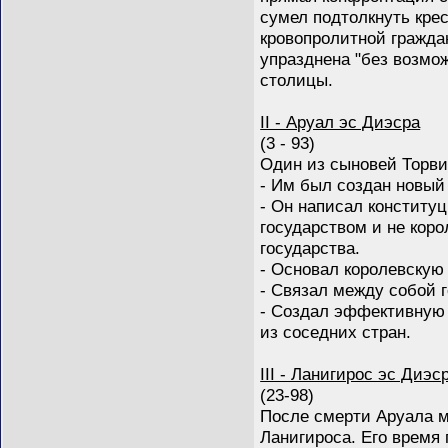
сумел подтолкнуть кре
кровопролитной гражда
упразднена "без возмож
столицы.
II - Аруал эс Диэсра
(3 - 93)
Один из сыновей Торви
- Им был создан новый
- Он написал конститу
государством и не коро
государства.
- Основал королевскую
- Связал между собой г
- Создал эффективную 
из соседних стран.
III - Ланигирос эс Диэс
(23-98)
После смерти Аруала м
Ланигироса. Его время