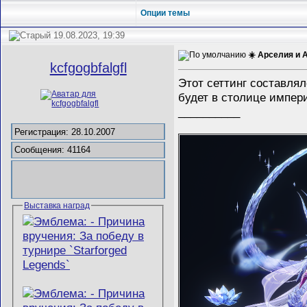
Опции темы
19.08.2023, 19:39
☀️ Арселия и 
kcfgogbfalgfl
Этот сеттинг составлял
будет в столице импер
__________
Регистрация: 28.10.2007
Сообщения: 41164
Выставка наград