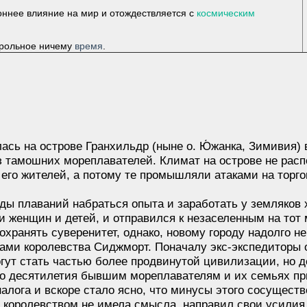
оннее влияние на мир и отождествляется с
космическим
трольное ничему
время
.
ась на острове Гранхильдр (ныне о. Ю́жанка, Зимивия) 
из тамошних мореплавателей. Климат на острове не расп
 его жителей, а потому те промышляли атаками на тор
оды плаваний набраться опыта и заработать у земляко
и женщин и детей, и отправился к незаселенным на тот 
хранять суверенитет, однако, новому городу надолго не
ами королевства Сиджморт. Поначалу экс-экспедиторы 
могут стать частью более продвинутой цивилизации, но
о десятилетия бывшим мореплавателям и их семьях пр
налога и вскоре стало ясно, что минусы этого сосущес
 королевством не имела смысла, направил свои усилия