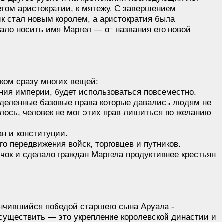
етом аристократии, к мятежу. С завершением
к стал новым королем, а аристократия была
тало носить имя Маргел — от названия его новой
иком сразу многих вещей:
яния империи, будет использоваться повсеместно.
еделенные базовые права которые давались людям не
алось, человек не мог этих прав лишиться по желанию
ан и конституции.
го передвижения войск, торговцев и путников.
ок и сделало граждан Маргела продуктивнее крестьян
ончившийся победой старшего сына Аруала -
осуществить — это укрепление королевской династии и