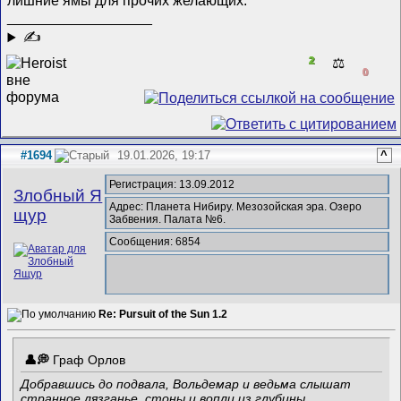
лишние ямы для прочих желающих.
__________________
✍
2
⚖️
0
#1694
19.01.2026, 19:17
^
Регистрация: 13.09.2012
Злобный Я
Адрес: Планета Нибиру. Мезозойская эра. Озеро
щур
Забвения. Палата №6.
Сообщения: 6854
Re: Pursuit of the Sun 1.2
Граф Орлов
Добравшись до подвала, Вольдемар и ведьма слышат
странное лязганье, стоны и вопли из глубины...