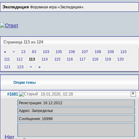
Экспедиция
Форумная игра «Экспедиция».
Страница 113 из 124
«
<
13
63
103
105
106
107
108
109
110
111
112
113
114
115
116
117
118
119
120
121
123
>
»
Опции темы
#1681
19.01.2026, 02:28
^
Регистрация: 16.12.2012
Адрес: Запределье
Сообщения: 16998
Her