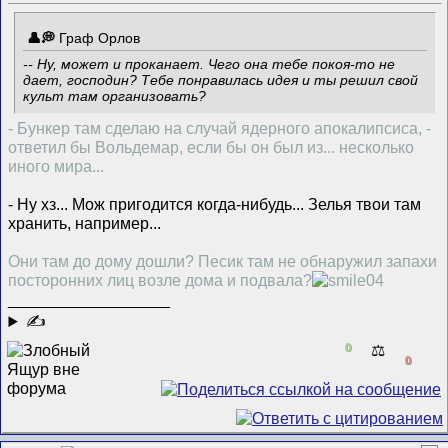
Граф Орлов
-- Ну, может и проканает. Чего она тебе покоя-то не
дает, господин? Тебе понравилась идея и ты решил свой
культ там организовать?
- Бункер там сделаю на случай ядерного апокалипсиса, -
ответил бы Вольдемар, если бы он был из... несколько
иного мира...
- Ну хз... Мож пригодится когда-нибудь... Зелья твои там
хранить, например...
Они там до дому дошли? Песик там не обнаружил запахи
посторонних лиц возле дома и подвала?
__________________
✍
0
⚖️
0