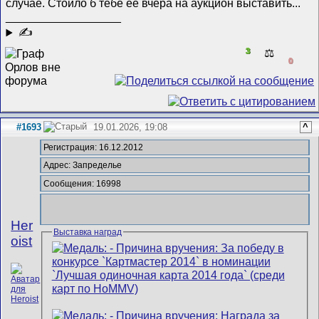
случае. Стоило б тебе ее вчера на аукцион выставить...
__________________
✍
3
⚖️
0
#1693
19.01.2026, 19:08
^
Регистрация: 16.12.2012
Адрес: Запределье
Сообщения: 16998
Her
Выставка наград
oist