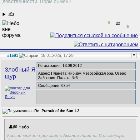
девственности. Норм обмен?
__________________
✍
0
⚖️
0
#1691
19.01.2026, 17:29
^
Регистрация: 13.09.2012
Злобный Я
Адрес: Планета Нибиру. Мезозойская эра. Озеро
щур
Забвения. Палата №6.
Сообщения: 6854
Re: Pursuit of the Sun 1.2
Небо
Кассий может приказать Амалии лишить Вольдемара