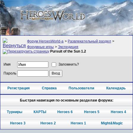
Форум HeroesWorld-а
>
Развлекательный раздел
>
Форумные игры
>
Экспедиция
Pursuit of the Sun 1.2
Имя
Запомнить?
Пароль
Регистрация
Справка
Пользователи
Календарь
Быстрая навигация по основным разделам форума:
Турниры
КАРТЫ
Heroes 6
Heroes 5
Heroes 4
Heroes 3
Heroes 2
Heroes 1
Might&Magic