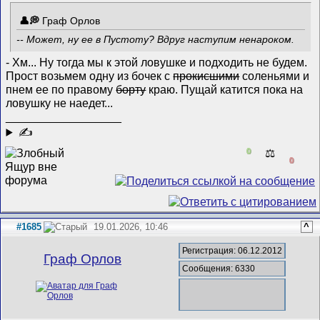
Граф Орлов
-- Может, ну ее в Пустоту? Вдруг наступим ненароком.
- Хм... Ну тогда мы к этой ловушке и подходить не будем.
Прост возьмем одну из бочек с
прокисшими
соленьями и
пнем ее по правому
борту
краю. Пущай катится пока на
ловушку не наедет...
__________________
✍
0
⚖️
0
#1685
19.01.2026, 10:46
^
Регистрация: 06.12.2012
Граф Орлов
Сообщения: 6330