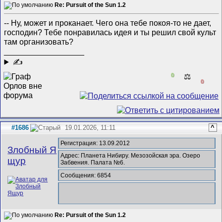
Re: Pursuit of the Sun 1.2
-- Ну, может и проканает. Чего она тебе покоя-то не дает,
господин? Тебе понравилась идея и ты решил свой культ
там организовать?
__________________
✍
0
⚖️
0
#1686
19.01.2026, 11:11
^
Регистрация: 13.09.2012
Злобный Я
Адрес: Планета Нибиру. Мезозойская эра. Озеро
щур
Забвения. Палата №6.
Сообщения: 6854
Re: Pursuit of the Sun 1.2