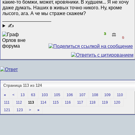
какие-то бомжи, может, кровяники. В худшем... Я не хочу
даже думать. Наших в живых точно никого. Ну, кроме
лысого, ага. А че мы страже скажем?
__________________
✍
3
⚖️
0
Страница 113 из 124
«
<
13
63
103
105
106
107
108
109
110
111
112
113
114
115
116
117
118
119
120
121
123
>
»