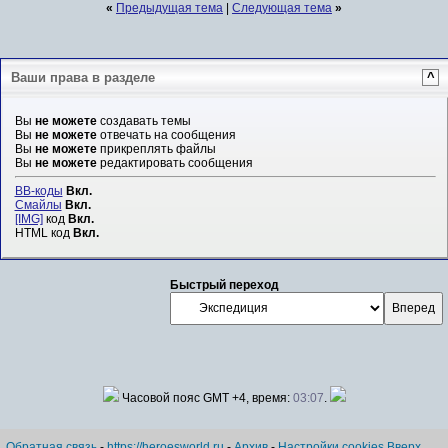
«
Предыдущая тема
|
Следующая тема
»
Ваши права в разделе
^
Вы
не можете
создавать темы
Вы
не можете
отвечать на сообщения
Вы
не можете
прикреплять файлы
Вы
не можете
редактировать сообщения
BB-коды
Вкл.
Смайлы
Вкл.
[IMG]
код
Вкл.
HTML код
Вкл.
Быстрый переход
Часовой пояс GMT +4, время:
03:07
.
Обратная связь
-
https://heroesworld.ru
-
Архив
-
Настройки cookies
Вверх