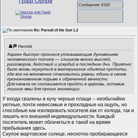
Граф Орлов
Сообщения: 6330
Re: Pursuit of the Sun 1.2
Heroist
Харген быстро проникся упокаивающим дуновением
человеческого потока — слишком много мыслей,
разговоров, действий и усердий в последние дни. Приятно
было вновь окунуться в материнские объятья пустоты,
где все на мгновение становились равны, едины в своем
проникновенном порыве к обреченной вечности.
Для начала он соглашается пройти в церковь, оставив
лишние ямы для прочих желающих.
У входа свалены в кучу черные плащи -- необычайно
уютные, почти невесомые и прохладные на ощупь, но
способные как изолировать носителя как от холода, так и
лишить его внешней индивидуальности. Каждый
посетитель может облачиться в такой на время
пребывания здесь.
Скупое мартовское солнце, неохотно пробирающееся