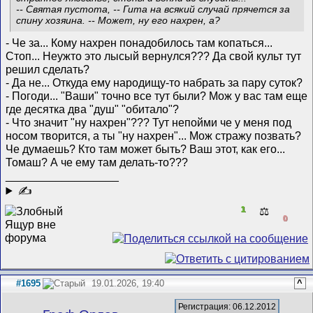
-- Святая пустота, -- Гита на всякий случай прячется за
спину хозяина. -- Может, ну его нахрен, а?
- Че за... Кому нахрен понадобилось там копаться...
Стоп... Неужто это лысый вернулся??? Да свой культ тут
решил сделать?
- Да не... Откуда ему народищу-то набрать за пару суток?
- Погоди... "Ваши" точно все тут были? Мож у вас там еще
где десятка два "душ" "обитало"?
- Что значит "ну нахрен"??? Тут непойми че у меня под
носом творится, а ты "ну нахрен"... Мож стражу позвать?
Че думаешь? Кто там может быть? Ваш этот, как его...
Томаш? А че ему там делать-то???
__________________
✍
1
⚖️
0
#1695
19.01.2026, 19:40
^
Регистрация: 06.12.2012