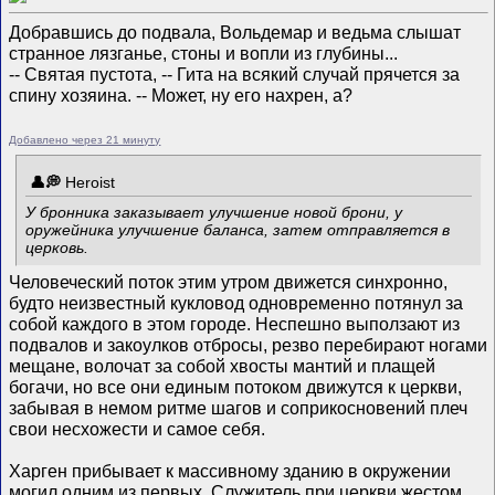
Добравшись до подвала, Вольдемар и ведьма слышат
странное лязганье, стоны и вопли из глубины...
-- Святая пустота, -- Гита на всякий случай прячется за
спину хозяина. -- Может, ну его нахрен, а?
Добавлено через 21 минуту
Heroist
У бронника заказывает улучшение новой брони, у
оружейника улучшение баланса, затем отправляется в
церковь.
Человеческий поток этим утром движется синхронно,
будто неизвестный кукловод одновременно потянул за
собой каждого в этом городе. Неспешно выползают из
подвалов и закоулков отбросы, резво перебирают ногами
мещане, волочат за собой хвосты мантий и плащей
богачи, но все они единым потоком движутся к церкви,
забывая в немом ритме шагов и соприкосновений плеч
свои несхожести и самое себя.
Харген прибывает к массивному зданию в окружении
могил одним из первых. Служитель при церкви жестом