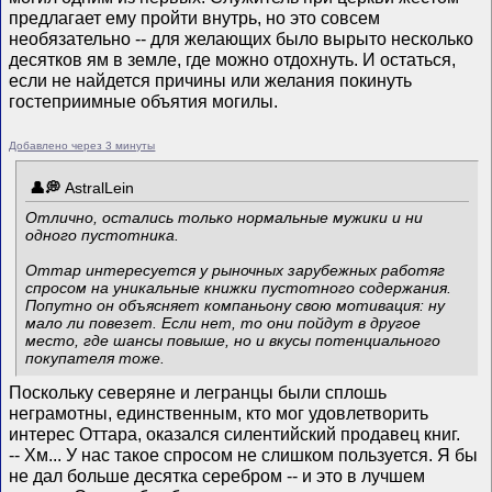
предлагает ему пройти внутрь, но это совсем
необязательно -- для желающих было вырыто несколько
десятков ям в земле, где можно отдохнуть. И остаться,
если не найдется причины или желания покинуть
гостеприимные объятия могилы.
Добавлено через 3 минуты
AstralLein
Отлично, остались только нормальные мужики и ни
одного пустотника.
Оттар интересуется у рыночных зарубежных работяг
спросом на уникальные книжки пустотного содержания.
Попутно он объясняет компаньону свою мотивация: ну
мало ли повезет. Если нет, то они пойдут в другое
место, где шансы повыше, но и вкусы потенциального
покупателя тоже.
Поскольку северяне и легранцы были сплошь
неграмотны, единственным, кто мог удовлетворить
интерес Оттара, оказался силентийский продавец книг.
-- Хм... У нас такое спросом не слишком пользуется. Я бы
не дал больше десятка серебром -- и это в лучшем