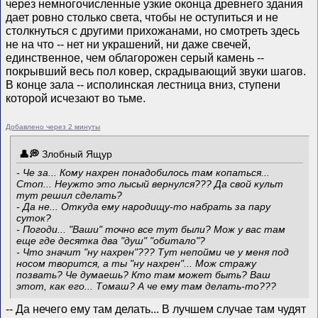
через немногочисленные узкие оконца древнего здания
дает ровно столько света, чтобы не оступиться и не
столкнуться с другими прихожанами, но смотреть здесь
не на что -- нет ни украшений, ни даже свечей,
единственное, чем облагорожен серый камень --
покрывший весь пол ковер, скрадывающий звуки шагов.
В конце зала -- исполинская лестница вниз, ступени
которой исчезают во тьме.
Добавлено через 2 минуты
Злобный Ящур
- Че за... Кому нахрен понадобилось там копаться...
Стоп... Неужто это лысый вернулся??? Да свой культ
тут решил сделать?
- Да не... Откуда ему народищу-то набрать за пару
суток?
- Погоди... "Ваши" точно все тут были? Мож у вас там
еще где десятка два "душ" "обитало"?
- Что значит "ну нахрен"??? Тут непойми че у меня под
носом творится, а ты "ну нахрен"... Мож стражу
позвать? Че думаешь? Кто там может быть? Ваш
этот, как его... Томаш? А че ему там делать-то???
-- Да нечего ему там делать... В лучшем случае там чудят