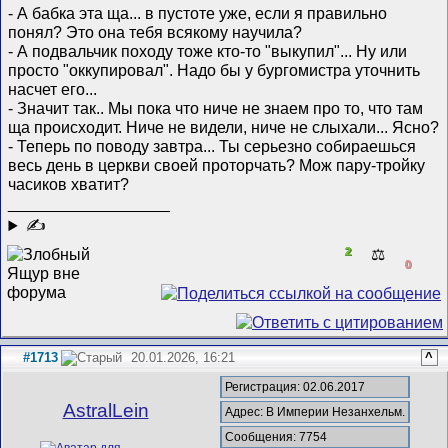
- А бабка эта ща... в пустоте уже, если я правильно
понял? Это она тебя всякому научила?
- А подвальчик походу тоже кто-то "выкупил"... Ну или
просто "оккупировал". Надо бы у бургомистра уточнить
насчет его...
- Значит так.. Мы пока что ниче не знаем про то, что там
ща происходит. Ниче не видели, ниче не слыхали... Ясно?
- Теперь по поводу завтра... Ты серьезно собираешься
весь день в церкви своей проторчать? Мож пару-тройку
часиков хватит?
__________________
✍
2
⚖️
0
#1713
20.01.2026, 16:21
^
Регистрация: 02.06.2017
AstralLein
Адрес: В Империи Незанхельм.
Сообщения: 7754