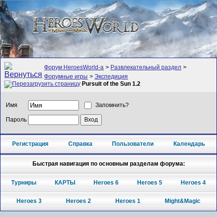
Форум HeroesWorld-а
>
Развлекательный раздел
>
Форумные игры
>
Экспедиция
Pursuit of the Sun 1.2
Имя
Запомнить?
Пароль
Регистрация
Справка
Пользователи
Календарь
Быстрая навигация по основным разделам форума:
Турниры
КАРТЫ
Heroes 6
Heroes 5
Heroes 4
Heroes 3
Heroes 2
Heroes 1
Might&Magic