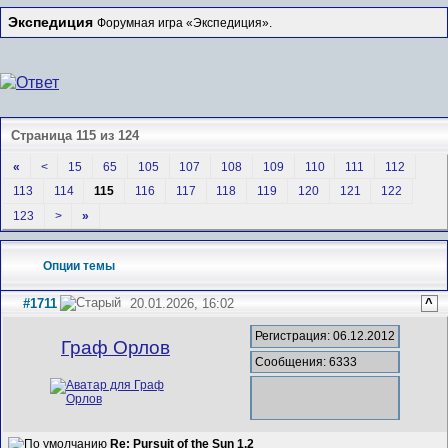
Экспедиция
Форумная игра «Экспедиция».
Страница 115 из 124
«
<
15
65
105
107
108
109
110
111
112
113
114
115
116
117
118
119
120
121
122
123
>
»
Опции темы
#1711
20.01.2026, 16:02
^
Регистрация: 06.12.2012
Граф Орлов
Сообщения: 6333
Re: Pursuit of the Sun 1.2