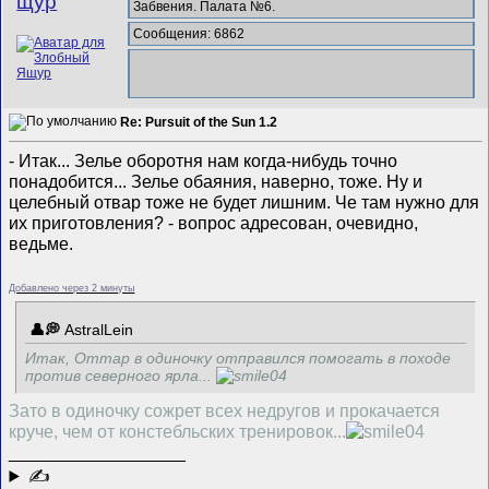
щур
Забвения. Палата №6.
Сообщения: 6862
Re: Pursuit of the Sun 1.2
- Итак... Зелье оборотня нам когда-нибудь точно
понадобится... Зелье обаяния, наверно, тоже. Ну и
целебный отвар тоже не будет лишним. Че там нужно для
их приготовления? - вопрос адресован, очевидно,
ведьме.
Добавлено через 2 минуты
AstralLein
Итак, Оттар в одиночку отправился помогать в походе
против северного ярла...
Зато в одиночку сожрет всех недругов и прокачается
круче, чем от констебльских тренировок...
__________________
✍