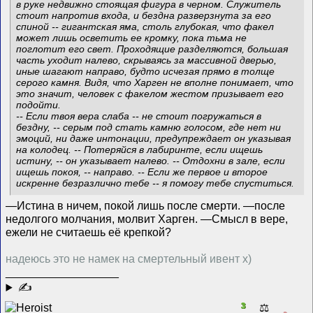
в руке недвижно стоящая фигура в черном. Служитель
стоит напротив входа, и бездна разверзнута за его
спиной -- гигантская яма, столь глубокая, что факел
может лишь осветить ее кромку, пока тьма не
поглотит его свет. Проходящие разделяются, большая
часть уходит налево, скрываясь за массивной дверью,
иные шагают направо, будто исчезая прямо в толще
серого камня. Видя, что Харген не вполне понимает, что
это значит, человек с факелом жестом призывает его
подойти.
-- Если твоя вера слаба -- не стоит погружаться в
бездну, -- серым под стать камню голосом, где нет ни
эмоций, ни даже интонации, предупреждает он указывая
на колодец. -- Потеряйся в лабиринте, если ищешь
истину, -- он указывает налево. -- Отдохни в зале, если
ищешь покоя, -- направо. -- Если же первое и второе
искренне безразлично тебе -- я помогу тебе спуститься.
—Истина в ничем, покой лишь после смерти. —после
недолгого молчания, молвит Харген. —Смысл в вере,
ежели не считаешь её крепкой?
надеюсь это не намек на смертельный ивент х)
__________________
✍
3
⚖️