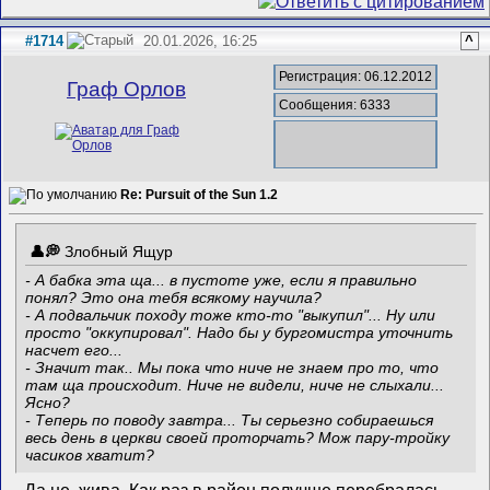
#1714
20.01.2026, 16:25
^
Регистрация: 06.12.2012
Граф Орлов
Сообщения: 6333
Re: Pursuit of the Sun 1.2
Злобный Ящур
- А бабка эта ща... в пустоте уже, если я правильно
понял? Это она тебя всякому научила?
- А подвальчик походу тоже кто-то "выкупил"... Ну или
просто "оккупировал". Надо бы у бургомистра уточнить
насчет его...
- Значит так.. Мы пока что ниче не знаем про то, что
там ща происходит. Ниче не видели, ниче не слыхали...
Ясно?
- Теперь по поводу завтра... Ты серьезно собираешься
весь день в церкви своей проторчать? Мож пару-тройку
часиков хватит?
-- Да не, жива. Как раз в район получше перебралась.