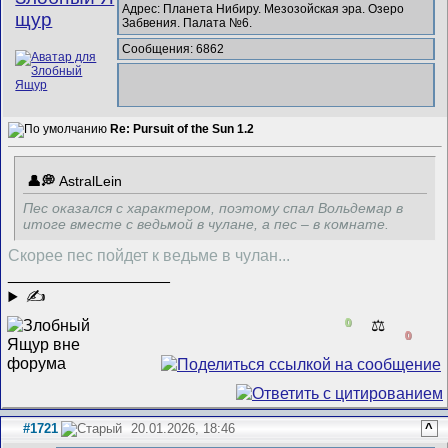
Адрес: Планета Нибиру. Мезозойская эра. Озеро
щур
Забвения. Палата №6.
Сообщения: 6862
Re: Pursuit of the Sun 1.2
AstralLein
Пес оказался с характером, поэтому спал Вольдемар в
итоге вместе с ведьмой в чулане, а пес – в комнате.
Скорее пес пойдет к ведьме в чулан...
__________________
✍
0
⚖️
0
#1721
20.01.2026, 18:46
^