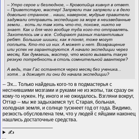
– Утро серое и безлюдное, – Кровопийца кивнул в ответ.
– Приветствую, мастер! Запрягли так запрягли и в дело
довольно странное... наши, наверное, мудрые правители
задумали отправить экспедицию за море в неизведанные
земли... есть ли там хоть что-то, похоже, никто не
знает. Как и для чего вообще туда кого-то отправлять.
Захотелось им и все. Собирают разных талантливых
ребят. Большие шишки, как я понял, тоже могут
поплыть. Кто-то из них. А может и нет. Возвращение
или успех не гарантируются. А начало экспедиции через
месяц. Как думаешь, мастер, что могло вызвать такую
резкую потребность в столь сомнительной авантюре?
А ведь, так Гас останется через месяц без ученика...
хотя... а доживут ли они до начала экспедиции?
-- Эх... Только найдешь кого-то в подмастерья с
несгнившими мозгами и руками не из жопы, так сразу он
кому-то нужен. Ну, иного и не ожидалось. Взгляни вокруг,
Оттар -- мы же задыхаемся тут. Старая, больная,
холодная земля, и солнце тускнеет год от года. Видимо,
резкость обусловлена тем, что у людей с яйцами наконец
нашлись достаточные средства.
__________________
✍