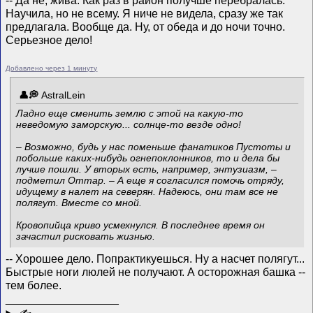
Научила, но не всему. Я ниче не видела, сразу же так
предлагала. Вообще да. Ну, от обеда и до ночи точно.
Серьезное дело!
Добавлено через 1 минуту
AstralLein
Ладно еще сменить землю с этой на какую-то
неведомую заморскую... солнце-то везде одно!
– Возможно, будь у нас поменьше фанатиков Пустоты и
побольше каких-нибудь огнепоклонников, то и дела бы
лучше пошли. У вторых есть, например, энтузиазм, –
подметил Оттар. – А еще я согласился помочь отряду,
идущему в налет на северян. Надеюсь, они там все не
полягут. Вместе со мной.
Кровопийца криво усмехнулся. В последнее время он
зачастил рисковать жизнью.
-- Хорошее дело. Попрактикуешься. Ну а насчет полягут...
Быстрые ноги люлей не получают. А осторожная башка --
тем более.
__________________