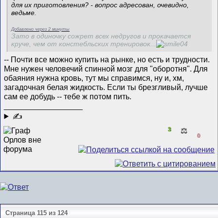
для их приготовления? - вопрос адресован, очевидно,
ведьме.
Добавлено через 2 минуты
Зато в одиночку сожрет всех недругов и прокачается
круче, чем от констебльских тренировок...
-- Почти все можно купить на рынке, но есть и трудности.
Мне нужен человечий спинной мозг для "оборотня". Для
обаяния нужна кровь, тут мы справимся, ну и, хм,
загадочная белая жидкость. Если ты брезгливый, лучше
сам ее добудь -- тебе ж потом пить.
__________________
✍
3
⚖️
0
Страница 115 из 124