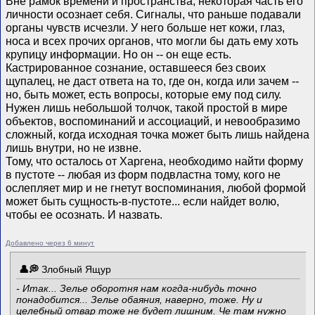
Вне рамок времени и пространства, некоторая часть его
личности осознает себя. Сигналы, что раньше подавали
органы чувств исчезли. У него больше нет кожи, глаз,
носа и всех прочих органов, что могли бы дать ему хоть
крупицу информации. Но он -- он еще есть.
Кастрированное сознание, оставшееся без своих
щупалец, не даст ответа на то, где он, когда или зачем --
но, быть может, есть вопросы, которые ему под силу.
Нужен лишь небольшой толчок, такой простой в мире
объектов, воспоминаний и ассоциаций, и невообразимо
сложный, когда исходная точка может быть лишь найдена
лишь внутри, но не извне.
Тому, что осталось от Харгена, необходимо найти форму
в пустоте -- любая из форм подвластна тому, кого не
ослепляет мир и не гнетут воспоминания, любой формой
может быть сущность-в-пустоте... если найдет волю,
чтобы ее осознать. И назвать.
Добавлено через 6 минут
Злобный Ящур
- Итак... Зелье оборотня нам когда-нибудь точно
понадобится... Зелье обаяния, наверно, тоже. Ну и
целебный отвар тоже не будет лишним. Че там нужно