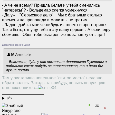
- А че не всему? Пришла белая и у тебя сменились
"интересы"? - Вольдемар слегка усмехнулся.
- Да уж... "Серьезное дело"... Мы с братьями столько
времени на проповеди и молитвы не тратим...
- Ладно, дай-ка мне че-нибудь из твоего старого тряпья.
Так и быть, отпущу тебя в эту вашу церковь. А если вдруг
сбежишь - Обен тебя быстренько по запашку отыщет!
Добавлено через 6 минут
AstralLein
– Возможно, будь у нас поменьше фанатиков Пустоты и
побольше каких-нибудь огнепоклонников, то и дела бы
лучше пошли.
Там у ристалища новенькое "святое место" недавно
образовалось. Захады как-нибудь, повысь популяцию
огнепоклонников...
__________________
✍
1
⚖️
0