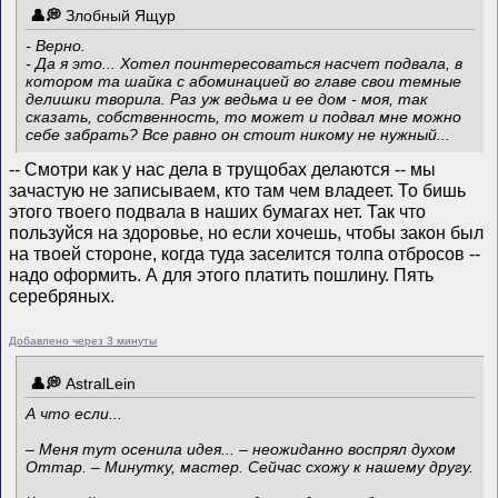
Злобный Ящур
- Верно.
- Да я это... Хотел поинтересоваться насчет подвала, в
котором та шайка с абоминацией во главе свои темные
делишки творила. Раз уж ведьма и ее дом - моя, так
сказать, собственность, то может и подвал мне можно
себе забрать? Все равно он стоит никому не нужный...
-- Смотри как у нас дела в трущобах делаются -- мы
зачастую не записываем, кто там чем владеет. То бишь
этого твоего подвала в наших бумагах нет. Так что
пользуйся на здоровье, но если хочешь, чтобы закон был
на твоей стороне, когда туда заселится толпа отбросов --
надо оформить. А для этого платить пошлину. Пять
серебряных.
Добавлено через 3 минуты
AstralLein
А что если...
– Меня тут осенила идея... – неожиданно воспрял духом
Оттар. – Минутку, мастер. Сейчас схожу к нашему другу.