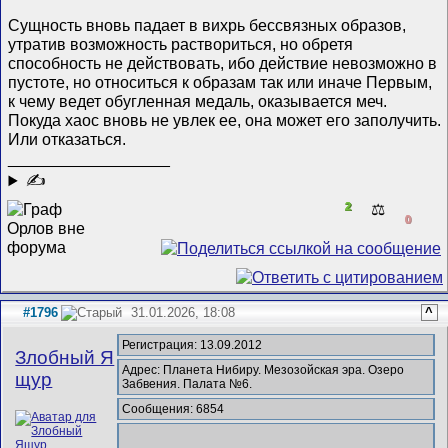
Сущность вновь падает в вихрь бессвязных образов,
утратив возможность раствориться, но обретя
способность не действовать, ибо действие невозможно в
пустоте, но относиться к образам так или иначе Первым,
к чему ведет обугленная медаль, оказывается меч.
Покуда хаос вновь не увлек ее, она может его заполучить.
Или отказаться.
__________________
✍
2
⚖️
0
#1796
31.01.2026, 18:08
^
Регистрация: 13.09.2012
Злобный Я
Адрес: Планета Нибиру. Мезозойская эра. Озеро
щур
Забвения. Палата №6.
Сообщения: 6854