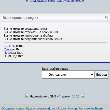
«
Предыдущая тема
|
Следующая тема
»
Ваши права в разделе
^
Вы
не можете
создавать темы
Вы
не можете
отвечать на сообщения
Вы
не можете
прикреплять файлы
Вы
не можете
редактировать сообщения
BB-коды
Вкл.
Смайлы
Вкл.
[IMG]
код
Вкл.
HTML код
Вкл.
Быстрый переход
Часовой пояс GMT +4, время:
06:22
.
Обратная связь
-
https://heroesworld.ru
-
Архив
-
Настройки cookies
Вверх