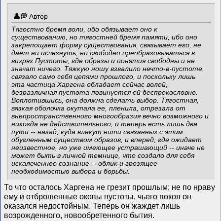
Автор
Тягостно бремя воли, ибо обязывает оно к
существованию, но тягостней бремя памяти, ибо оно
закрепощает форму существования, связывает его, не
дает ни исчезнуть, ни свободно преобразовываться в
вихрях Пустоты, где образы и понятия свободны и не
значат ничего. Тяжкую ношу взвалило нечто-в-пустоте,
связало само себя цепями прошлого, и поскольку лишь
эта частица Харгена обладает сейчас волей,
безразличная пустота повинуется ей беспрекословно.
Воплотившись, она должна сделать выбор. Тягостная,
вязкая оболочка окутала ее, пленила, отрезала от
внепространственного многообразия вечно возможного и
никогда не действительного, и теперь есть лишь два
пути -- назад, куда влекут нити связанных с этим
обугленным существом образов, и вперед, где ожидает
неизвестное, но уже имеющее устрашающий -- иначе не
может быть в личной темнице, что создало для себя
искалеченное сознание -- облик и грозящее
необходимостью выбора и борьбы.
То что осталось Харгена не грезит прошлым; не по нраву
ему и отброшенные оковы пустоты, чьего покоя он
оказался недостойным. Теперь он жаждет лишь
возрожденного, новообретенного бытия.