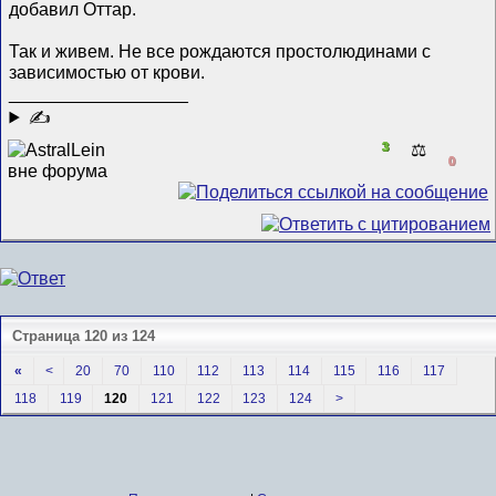
добавил Оттар.
Так и живем. Не все рождаются простолюдинами с
зависимостью от крови.
__________________
✍
3
⚖️
0
Страница 120 из 124
«
<
20
70
110
112
113
114
115
116
117
118
119
120
121
122
123
124
>