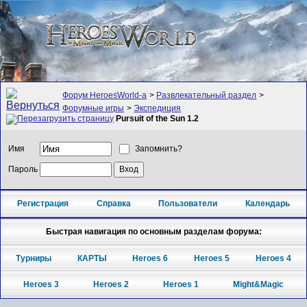
Форум HeroesWorld-а
>
Развлекательный раздел
>
Форумные игры
>
Экспедиция
Pursuit of the Sun 1.2
Имя
Запомнить?
Пароль
Регистрация
Справка
Пользователи
Календарь
Быстрая навигация по основным разделам форума:
Турниры
КАРТЫ
Heroes 6
Heroes 5
Heroes 4
Heroes 3
Heroes 2
Heroes 1
Might&Magic