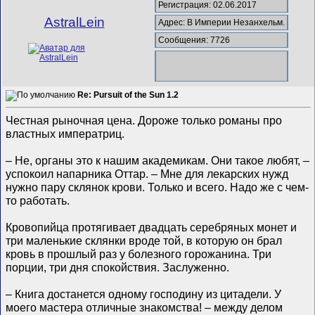
Регистрация: 02.06.2017
AstralLein
Адрес: В Империи Незанхельм.
Сообщения: 7726
Re: Pursuit of the Sun 1.2
Честная рыночная цена. Дороже только романы про
властных императриц.
– Не, органы это к нашим академикам. Они такое любят, –
успокоил напарника Оттар. – Мне для лекарских нужд
нужно пару склянок крови. Только и всего. Надо же с чем-
то работать.
Кровопийца протягивает двадцать серебряных монет и
три маленькие склянки вроде той, в которую он брал
кровь в прошлый раз у болезного горожанина. Три
порции, три дня спокойствия. Заслуженно.
– Книга достанется одному господину из цитадели. У
моего мастера отличные знакомства! – между делом