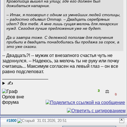
Кровопийца вышел на улицу, где его должен был
дожидаться напарник.
– Итак, я поговорил с одним из умнейших людей столицы,
– радостно объявил Оттар. – Двадцать серебряных
идет? Все тебе. А мне лишь сущая мелочь для лекарских
нужд. Сегодня лучше предложения уже не будет.
Да и завтра тоже. С дележкой пополам для получения
прибыли в двадцать понадобилась бы продажа за сорок, а
это уже сказки.
-- Двадцать?! -- мужик от внезапного счастья чуть не
задохнулся. -- Надеюсь, за мелочь ты не руку или почку
считаешь... Максимум согласен на левый глаз -- он все
равно подслеповат.
__________________
✍
2
⚖️
0
#1800
31.01.2026, 20:51
^