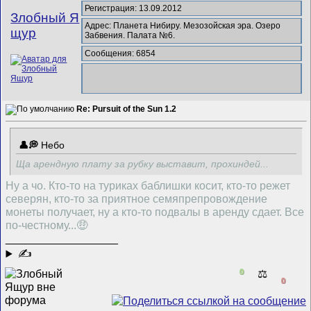
Регистрация: 13.09.2012
Злобный Я
Адрес: Планета Нибиру. Мезозойская эра. Озеро
щур
Забвения. Палата №6.
Сообщения: 6854
Re: Pursuit of the Sun 1.2
Небо
Ща арендную плату за рубку выставит, прохиндей...
Ну а чо. Кто-то на туриках баблишки косит, кто-то режет
северян, кто-то за приятное семяпрепровождение
монеты получает, ну а кто-то подвалы в аренду сдает. Все
по-честному...🤑
__________________
✍
0
⚖️
0