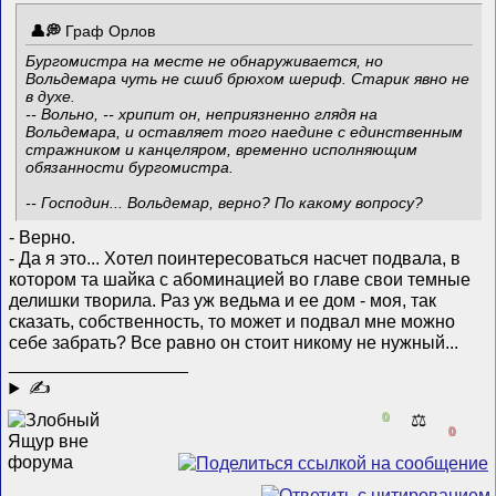
Граф Орлов
Бургомистра на месте не обнаруживается, но
Вольдемара чуть не сшиб брюхом шериф. Старик явно не
в духе.
-- Вольно, -- хрипит он, неприязненно глядя на
Вольдемара, и оставляет того наедине с единственным
стражником и канцеляром, временно исполняющим
обязанности бургомистра.
-- Господин... Вольдемар, верно? По какому вопросу?
- Верно.
- Да я это... Хотел поинтересоваться насчет подвала, в
котором та шайка с абоминацией во главе свои темные
делишки творила. Раз уж ведьма и ее дом - моя, так
сказать, собственность, то может и подвал мне можно
себе забрать? Все равно он стоит никому не нужный...
__________________
✍
0
⚖️
0