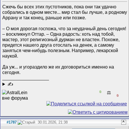
Сжечь бы всех этих пустотников, пока они так удачно
собрались в одном месте... мир стал бы лучше, а родному
Аррану и так конец, раньше или позже.
– О моя дорогая госпожа, что за неудачный день сегодня!
– воскликнул Оттар. – Одна радость: хоть над тобой,
мастер, этот религиозный дурман не властен. Похоже,
придется нашего друга отослать на денек, а самому
заняться чем-нибудь полезным. Например, лекарской
наукой.
Да уж... и угораздило же их договориться именно на
сегодня.
__________________
✍
0
⚖️
0
#1787
30.01.2026, 21:38
^