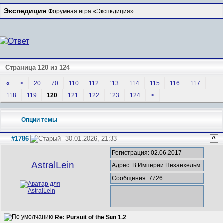
Экспедиция
Форумная игра «Экспедиция».
Страница 120 из 124
«
<
20
70
110
112
113
114
115
116
117
118
119
120
121
122
123
124
>
Опции темы
#1786
30.01.2026, 21:33
^
Регистрация: 02.06.2017
AstralLein
Адрес: В Империи Незанхельм.
Сообщения: 7726
Re: Pursuit of the Sun 1.2