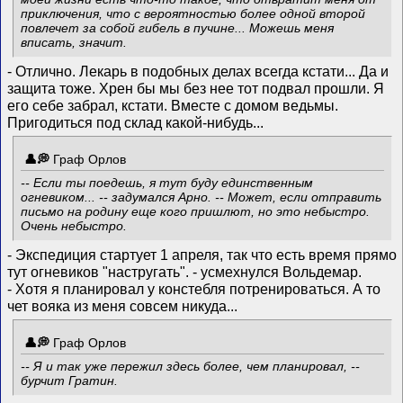
приключения, что с вероятностью более одной второй
повлечет за собой гибель в пучине... Можешь меня
вписать, значит.
- Отлично. Лекарь в подобных делах всегда кстати... Да и
защита тоже. Хрен бы мы без нее тот подвал прошли. Я
его себе забрал, кстати. Вместе с домом ведьмы.
Пригодиться под склад какой-нибудь...
Граф Орлов
-- Если ты поедешь, я тут буду единственным
огневиком... -- задумался Арно. -- Может, если отправить
письмо на родину еще кого пришлют, но это небыстро.
Очень небыстро.
- Экспедиция стартует 1 апреля, так что есть время прямо
тут огневиков "настругать". - усмехнулся Вольдемар.
- Хотя я планировал у констебля потренироваться. А то
чет вояка из меня совсем никуда...
Граф Орлов
-- Я и так уже пережил здесь более, чем планировал, --
бурчит Гратин.