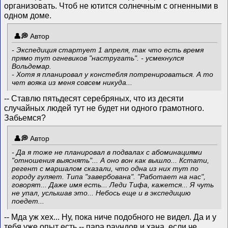
организовать. Чтоб не ютится солнечным с огненными в
одном доме.
Автор
- Экспедиция стартует 1 апреля, так что есть время
прямо тут огневиков "настругать". - усмехнулся
Вольдемар.
- Хотя я планировал у констебля потренироваться. А то
чет вояка из меня совсем никуда...
-- Ставлю пятьдесят серебряных, что из десяти
случайных людей тут не будет ни одного грамотного.
Забьемся?
Автор
- Да я тоже не планировал в подвалах с абоминациями
"отношения выяснять"... А оно вон как вышло... Кстати,
регент с маршалом сказали, что одна из них тут по
городу гуляет. Типа "завербована". "Работает на нас",
говорят... Даже имя есть... Леди Тифа, кажется... Я чуть
не упал, услышав это... Небось еще и в экспедицию
поедет...
-- Мда уж хех... Ну, пока ниче подобного не видел. Да и у
тебя уже опыт есть -- пара раундов и хана, если че.