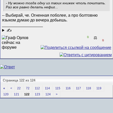
- Ну можно тогда одну из твоих книжек чтоль почитать.
Раз все равно делать нефиг...
-- Выбирай, че. Огненная поболее, а про болтовню
языком думаю до вечера добьешь.
__________________
✍
0
⚖️
0
Страница 122 из 124
«
<
22
72
112
114
115
116
117
118
119
120
121
122
123
124
>