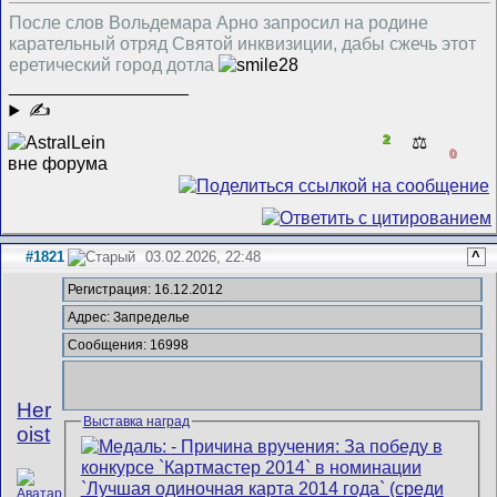
После слов Вольдемара Арно запросил на родине
карательный отряд Святой инквизиции, дабы сжечь этот
еретический город дотла
__________________
✍
2
⚖️
0
#1821
03.02.2026, 22:48
^
Регистрация: 16.12.2012
Адрес: Запределье
Сообщения: 16998
Her
Выставка наград
oist