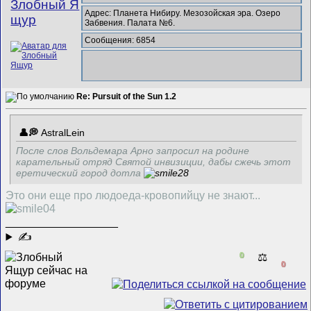
Злобный Я
Адрес: Планета Нибиру. Мезозойская эра. Озеро
щур
Забвения. Палата №6.
Сообщения: 6854
Re: Pursuit of the Sun 1.2
AstralLein
После слов Вольдемара Арно запросил на родине
карательный отряд Святой инвизиции, дабы сжечь этот
еретический город дотла
Это они еще про людоеда-кровопийцу не знают...
__________________
✍
0
⚖️
0