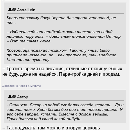
AstralLein
Кровь кровавому богу! Черепа для трона черепов! А, не
то...
– Избавил себя от необходимости таскать за собой
лишнюю пару глаз, – довольным тоном ответил Оттар.
– Вот та самая книга.
Кровопийца помахал томиком. Так-то у книги было
приписано название, но... как прописано, так и забыто.
Что-то про пустоту.
-- Тратить время на писания, отличные от книг учебных
не буду, даже не надейся. Пара-тройка дней и продам.
Добавлено через 4 минуты
Автор
- Отлично. Лекарь в подобных делах всегда кстати... Да и
защита тоже. Хрен бы мы без нее тот подвал прошли. Я
его себе забрал, кстати. Вместе с домом ведьмы.
Пригодиться под склад какой-нибудь...
-- Так подумать, там можно и вторую церковь