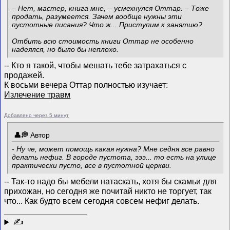
– Нет, мастер, книга мне, – усмехнулся Оттар. – Тоже
продать, разумеется. Зачем вообще нужны эти
пустотные писания? Что ж... Приступим к занятию?
Отбить всю стоимость книги Оттар не особенно
надеялся, но было бы неплохо.
-- Кто я такой, чтобы мешать тебе затрахаться с
продажей.
К восьми вечера Оттар полностью изучает:
Излечение травм
Добавлено через 5 минут
Автор
- Ну че, может помощь какая нужна? Мне седня все равно
делать нефиг. В городе пустота, эээ... то есть на улице
практически пусто, все в пустотной церкви.
-- Так-то надо бы мебели натаскать, хотя бы скамьи для
прихожан, но сегодня же почитай никто не торгует, так
что... Как будто всем сегодня совсем нефиг делать.
__________________
✍