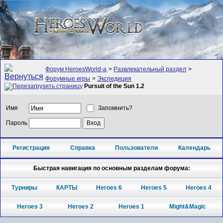
Форум HeroesWorld-а
>
Развлекательный раздел
>
Форумные игры
>
Экспедиция
Pursuit of the Sun 1.2
Имя
Запомнить?
Пароль
Регистрация
Справка
Пользователи
Календарь
Быстрая навигация по основным разделам форума:
Турниры
КАРТЫ
Heroes 6
Heroes 5
Heroes 4
Heroes 3
Heroes 2
Heroes 1
Might&Magic