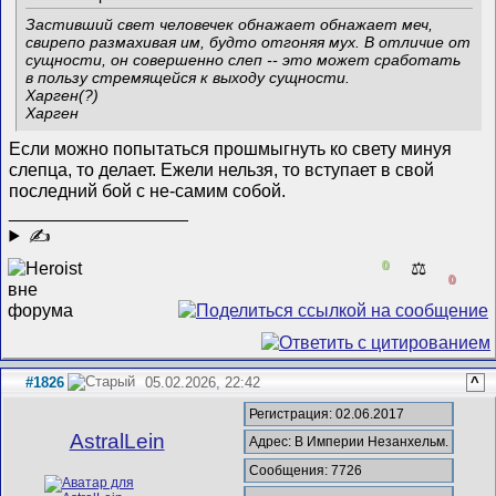
Застивший свет человечек обнажает обнажает меч,
свирепо размахивая им, будто отгоняя мух. В отличие от
сущности, он совершенно слеп -- это может сработать
в пользу стремящейся к выходу сущности.
Харген(?)
Харген
Если можно попытаться прошмыгнуть ко свету минуя
слепца, то делает. Ежели нельзя, то вступает в свой
последний бой с не-самим собой.
__________________
✍
0
⚖️
0
#1826
05.02.2026, 22:42
^
Регистрация: 02.06.2017
AstralLein
Адрес: В Империи Незанхельм.
Сообщения: 7726