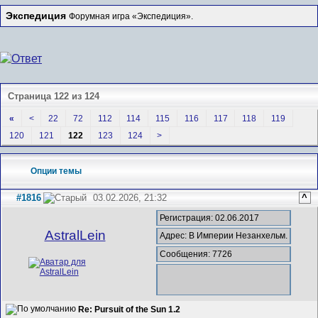
Экспедиция
Форумная игра «Экспедиция».
Страница 122 из 124
«
<
22
72
112
114
115
116
117
118
119
120
121
122
123
124
>
Опции темы
#1816
03.02.2026, 21:32
^
Регистрация: 02.06.2017
AstralLein
Адрес: В Империи Незанхельм.
Сообщения: 7726
Re: Pursuit of the Sun 1.2