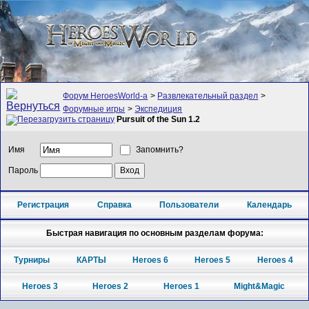
Форум HeroesWorld-а
>
Развлекательный раздел
>
Форумные игры
>
Экспедиция
Pursuit of the Sun 1.2
Имя
Запомнить?
Пароль
Регистрация
Справка
Пользователи
Календарь
Быстрая навигация по основным разделам форума:
Турниры
КАРТЫ
Heroes 6
Heroes 5
Heroes 4
Heroes 3
Heroes 2
Heroes 1
Might&Magic