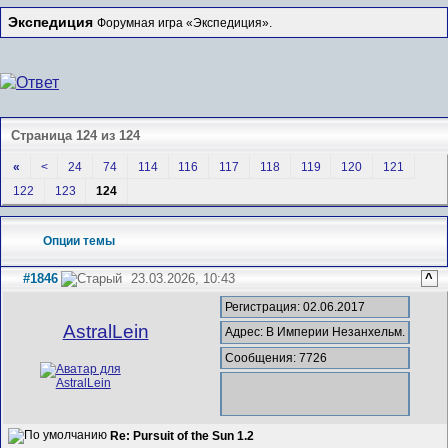
Экспедиция
Форумная игра «Экспедиция».
Страница 124 из 124
«
<
24
74
114
116
117
118
119
120
121
122
123
124
Опции темы
#1846
23.03.2026, 10:43
^
Регистрация: 02.06.2017
AstralLein
Адрес: В Империи Незанхельм.
Сообщения: 7726
Re: Pursuit of the Sun 1.2