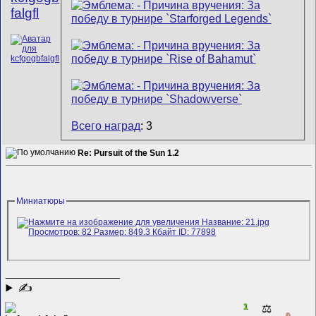
falgfl
Всего наград
: 3
Re: Pursuit of the Sun 1.2
Миниатюры
__________________
✍
1
⚖️
0